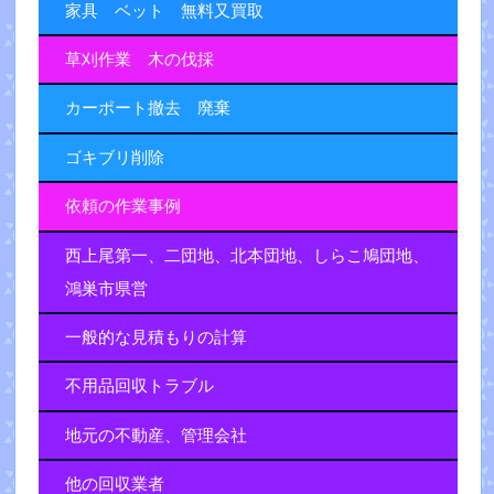
家具 ベット 無料又買取
草刈作業 木の伐採
カーポート撤去 廃棄
ゴキブリ削除
依頼の作業事例
西上尾第一、二団地、北本団地、しらこ鳩団地、
鴻巣市県営
一般的な見積もりの計算
不用品回収トラブル
地元の不動産、管理会社
他の回収業者