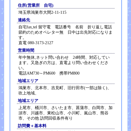
住所(営業所 自宅)
埼玉県鴻巣市大間2-11-115
連絡先
自宅fax,tel 留守電 電話番号 名前 折り返し電話
節約のためオペレター無 日中は出先対応になりま
す。
直電 080-3173-2127
営業時間
年中無休,ネット問い合わせ 24時間、対応してい
ます。又急ぎの方は、直電より問い合わせくださ
い。
電話AM730～PM600 携帯PM800
地域エリア
鴻巣市、北本市、吉見町、旧行田市(一部は除く)、
吹上地域、
地域エリア
上尾市、桶川市、さいたま市、菖蒲市、白岡市、加
須市、川越市、東松山市、小川町、嵐山市、熊谷
市、その他 訪問回収条件有り
訪問費＋基本料