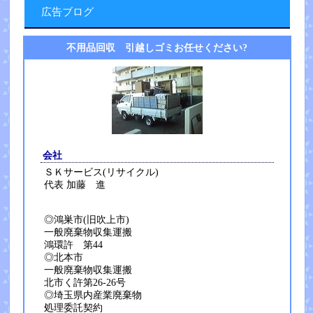
広告ブログ
不用品回収 引越しゴミお任せください?
会社
ＳＫサービス(リサイクル)
代表 加藤 進
◎鴻巣市(旧吹上市)
一般廃棄物収集運搬
鴻環許 第44
◎北本市
一般廃棄物収集運搬
北市く許第26-26号
◎埼玉県内産業廃棄物
処理委託契約