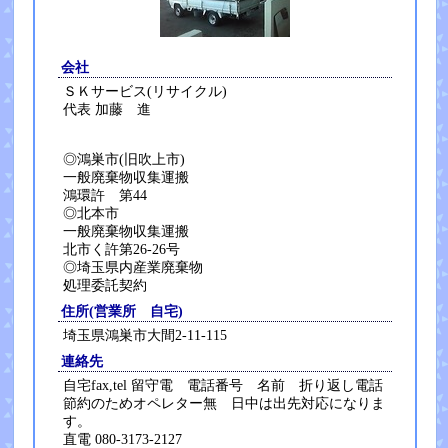
会社
ＳＫサービス(リサイクル)
代表 加藤 進
◎鴻巣市(旧吹上市)
一般廃棄物収集運搬
鴻環許 第44
◎北本市
一般廃棄物収集運搬
北市く許第26-26号
◎埼玉県内産業廃棄物
処理委託契約
住所(営業所 自宅)
埼玉県鴻巣市大間2-11-115
連絡先
自宅fax,tel 留守電 電話番号 名前 折り返し電話
節約のためオペレター無 日中は出先対応になりま
す。
直電 080-3173-2127