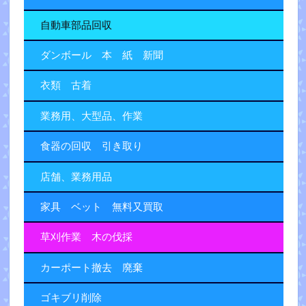
自動車部品回収
ダンボール 本 紙 新聞
衣類 古着
業務用、大型品、作業
食器の回収 引き取り
店舗、業務用品
家具 ベット 無料又買取
草刈作業 木の伐採
カーポート撤去 廃棄
ゴキブリ削除