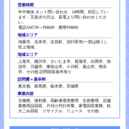
営業時間
年中無休,ネット問い合わせ 24時間、対応してい
ます。又急ぎの方は、直電より問い合わせくださ
い。
電話AM730～PM600 携帯PM800
地域エリア
鴻巣市、北本市、吉見町、旧行田市(一部は除く)、
吹上地域、
地域エリア
上尾市、桶川市、さいたま市、菖蒲市、白岡市、加
須市、川越市、東松山市、小川町、嵐山市、熊谷
市、その他 訪問回収条件有り
訪問費＋基本料
東京都、群馬県、栃木県、茨城県
事業内容
古物商、便利屋、高齢者環境整理 生前整理、店舗
業務用品回収、片付け代行作業、家電回収業務、粒
大ごみ回収 リサイクル リュース その他