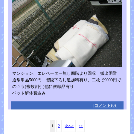
マンション、エレベーター無し四階より回収 搬出困難
通常単品5000円 階段下ろし追加料有り、二枚で9000円で
の回収(複数割引)他に依頼品有り
ベット解体費込み
[コメント(0)]
1
2
次へ>
>>