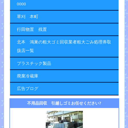
0000
草刈 本町
行田物置 残置
北本 鴻巣の粗大ゴミ回収業者粗大ごみ処理券取
扱店一覧
プラスチック製品
廃棄冷蔵庫
広告ブログ
不用品回収 引越しゴミお任せください?