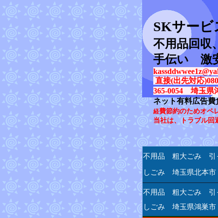
SK
サービ
不用品回収
手伝い 激
kassddwwee1z@yah
直接(出先対応)080-31
365-0054 埼玉県
ネット有料広告費
費節約のためオペ
経
当社は、トラブル回
不用品 粗大ごみ 引
しごみ 埼玉県北本市
不用品 粗大ごみ 引
しごみ 埼玉県鴻巣市