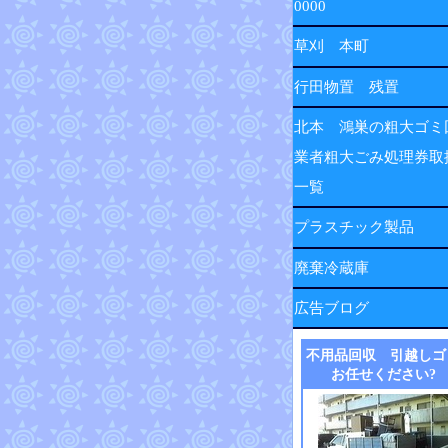
0000
草刈 本町
行田物置 残置
北本 鴻巣の粗大ゴミ
業者粗大ごみ処理券取
一覧
プラスチック製品
廃棄冷蔵庫
広告ブログ
不用品回収 引越しゴ
お任せください?