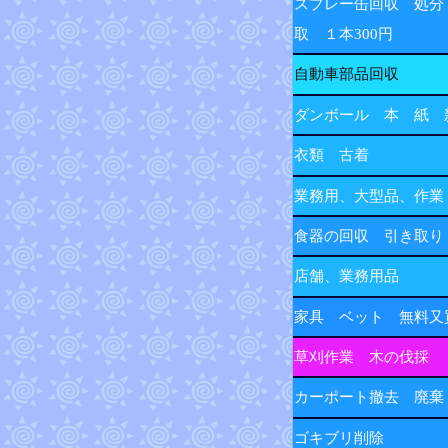
スプレー缶回収 処分
取 １本300円
自動車部品回収
ダンボール 本 紙 
衣類 古着
業務用、大型品、作業
食器の回収 引き取り
店舗、業務用品
家具 ベット 無料又
草刈作業 木の伐採
カーポート撤去 廃棄
ゴキブリ削除