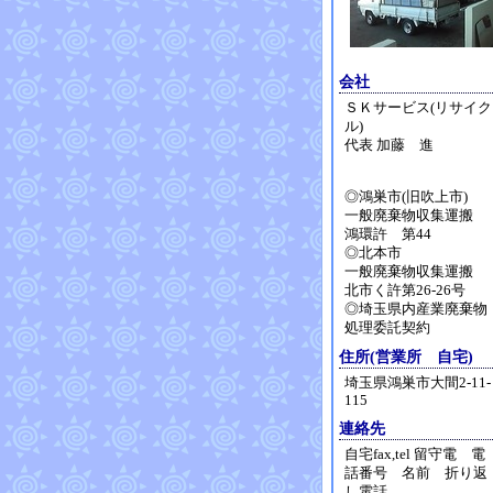
会社
ＳＫサービス(リサイク
ル)
代表 加藤 進
◎鴻巣市(旧吹上市)
一般廃棄物収集運搬
鴻環許 第44
◎北本市
一般廃棄物収集運搬
北市く許第26-26号
◎埼玉県内産業廃棄物
処理委託契約
住所(営業所 自宅)
埼玉県鴻巣市大間2-11-
115
連絡先
自宅fax,tel 留守電 電
話番号 名前 折り返
し電話