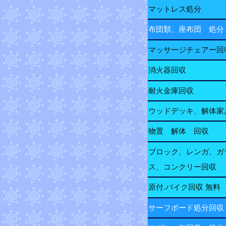
マットレス処分
布団類、座布団 処分
マッサージチェアー回
消火器回収
耐火金庫回収
ウッドデッキ、解体家
物置 解体 回収
ブロック、レンガ、ガ
ス、コンクリー回収
原付.バイク回収 無料
サーフボード処分回収