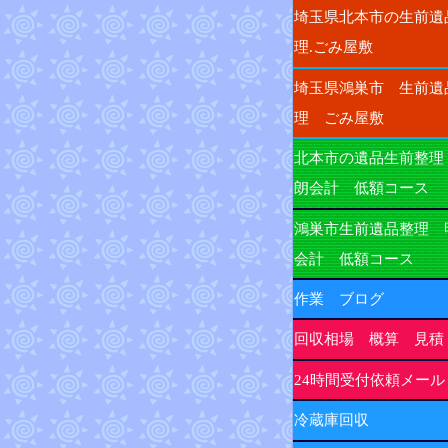
埼玉県北本市の生前遺
理.ごみ屋敷
埼玉県鴻巣市 生前遺
理 ごみ屋敷
北本市の遺品生前整理
朗会計 低額コース
鴻巣市生前遺品整理 
会計 低額コース
作業 ブログ
回収相場 概算 見積
24時間受付依頼メール
冷蔵庫回収