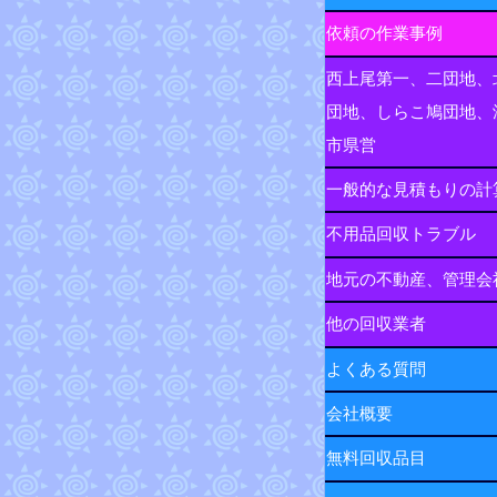
依頼の作業事例
西上尾第一、二団地、
団地、しらこ鳩団地、
市県営
一般的な見積もりの計
不用品回収トラブル
地元の不動産、管理会
他の回収業者
よくある質問
会社概要
無料回収品目