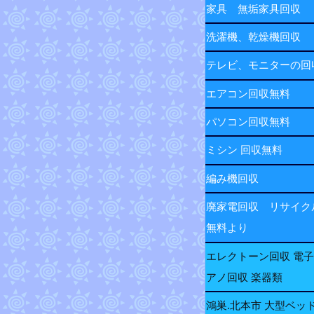
家具 無垢家具回収
洗濯機、乾燥機回収
テレビ、モニターの
エアコン回収無料
パソコン回収無料
ミシン 回収無料
編み機回収
廃家電回収 リサイク
無料より
エレクトーン回収 電
アノ回収 楽器類
鴻巣.北本市 大型ベッ