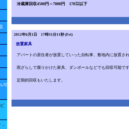
冷蔵庫回収4500円～7000円 170㍑以下
回収
2012年6月1日 17時31分11秒 (Fri)
放置家具
アパートの居住者が放置していった自転車、敷地内に放置さ
雨ざらしで腐りかけた家具、ダンボールなどでも回収可能で
定期的回収もいたします。
ル可
子ピ
ド・