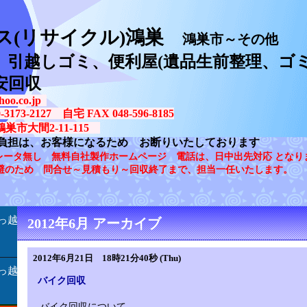
ス(リサイクル)鴻巣
鴻巣市～その他
、引越しゴミ、便利屋(遺品生前整理、ゴミ
安回収
oo.co.jp
73-2127 自宅 FAX 048-596-8185
鴻巣市大間2-11-115
負担は、お客様になるため お断りいたしております
レータ無し 無料自社製作ホームページ 電話は、日中出先対応 となり
避のため 問合せ～見積もり～回収終了まで、担当一任いたします。
っ越
2012年6月 アーカイブ
2012年6月21日 18時21分40秒 (Thu)
っ越
バイク回収
バイク回収について