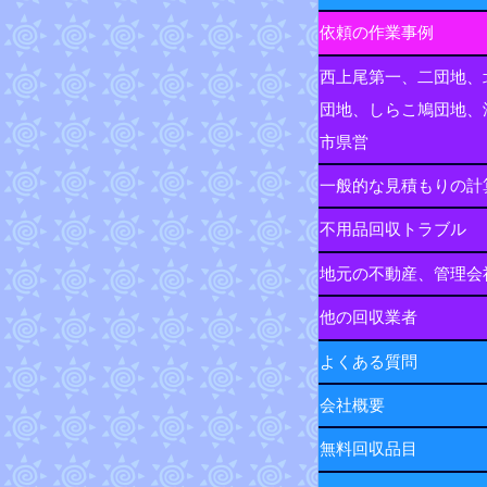
依頼の作業事例
西上尾第一、二団地、
団地、しらこ鳩団地、
市県営
一般的な見積もりの計
不用品回収トラブル
地元の不動産、管理会
他の回収業者
よくある質問
会社概要
無料回収品目