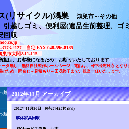
ス(リサイクル)鴻巣
鴻巣市～その他
、引越しゴミ、便利屋(遺品生前整理、ゴミ
安回収
oo.co.jp
73-2127 自宅 FAX 048-596-8185
鴻巣市大間2-11-115
負担は、お客様になるため お断りいたしております
レータ無し 無料自社製作ホームページ 電話は、日中出先対応 となり
避のため 問合せ～見積もり～回収終了まで、担当一任いたします。
っ越
2012年11月 アーカイブ
2012年11月30日 9時27分25秒 (Fri)
っ越
解体家具回収
SKサービス鴻巣 北本