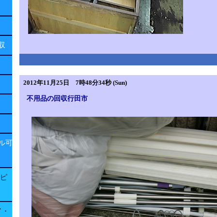
回収
2012年11月25日 7時48分34秒 (Sun)
不用品の回収行田市
ル可
子ピ
ド・