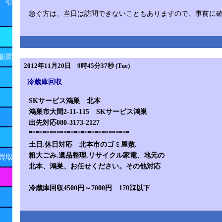
 引
急ぐ方は、当日は訪問できないこともありますので、事前に
新聞
2012年11月20日 9時45分37秒 (Tue)
冷蔵庫回収
SKサービス鴻巣 北本
鴻巣市大間2-11-115 SKサービス鴻巣
出先対応080-3173-2127
*****************************
土日.休日対応 北本市のゴミ屋敷.
粗大ごみ.遺品整理.リサイクル家電、地元の
買取
北本、鴻巣、お任せください。その他対応
冷蔵庫回収4500円～7000円 170㍑以下