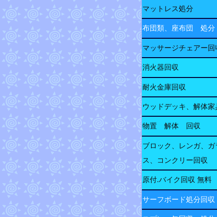
マットレス処分
布団類、座布団 処分
マッサージチェアー回
消火器回収
耐火金庫回収
ウッドデッキ、解体家
物置 解体 回収
ブロック、レンガ、ガ
ス、コンクリー回収
原付.バイク回収 無料
サーフボード処分回収