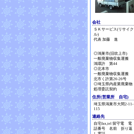
会社
ＳＫサービス(リサイク
ル)
代表 加藤 進
◎鴻巣市(旧吹上市)
一般廃棄物収集運搬
鴻環許 第44
◎北本市
一般廃棄物収集運搬
北市く許第26-26号
◎埼玉県内産業廃棄物
処理委託契約
住所(営業所 自宅)
埼玉県鴻巣市大間2-11-
115
連絡先
自宅fax,tel 留守電 電
話番号 名前 折り返
し電話