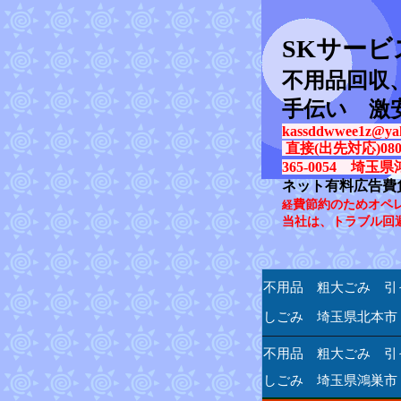
SK
サービ
不用品回収
手伝い 激
kassddwwee1z@yah
直接(出先対応)080-31
365-0054 埼玉県
ネット有料広告費
費節約のためオペ
経
当社は、トラブル回
不用品 粗大ごみ 引
しごみ 埼玉県北本市
不用品 粗大ごみ 引
しごみ 埼玉県鴻巣市