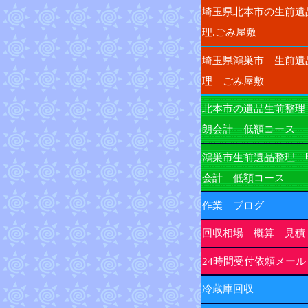
埼玉県北本市の生前遺
理.ごみ屋敷
埼玉県鴻巣市 生前遺
理 ごみ屋敷
北本市の遺品生前整理
朗会計 低額コース
鴻巣市生前遺品整理 
会計 低額コース
作業 ブログ
回収相場 概算 見積
24時間受付依頼メール
冷蔵庫回収