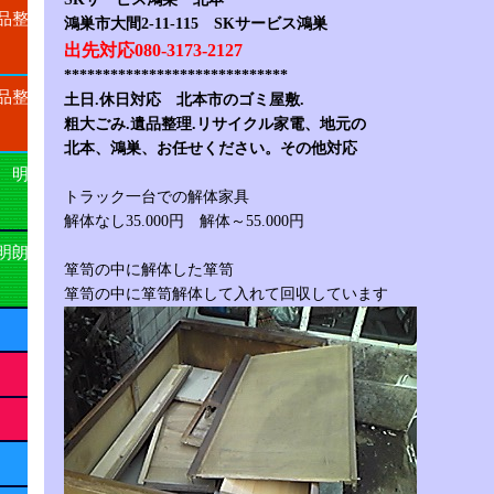
品整
鴻巣市大間2-11-115 SKサービス鴻巣
出先対応080-3173-2127
*****************************
品整
土日.休日対応 北本市のゴミ屋敷.
粗大ごみ.遺品整理.リサイクル家電、地元の
北本、鴻巣、お任せください。その他対応
 明
トラック一台での解体家具
解体なし35.000円 解体～55.000円
明朗
箪笥の中に解体した箪笥
箪笥の中に箪笥解体して入れて回収しています