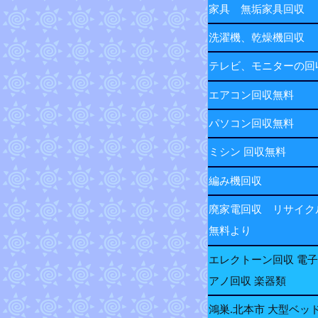
家具 無垢家具回収
洗濯機、乾燥機回収
テレビ、モニターの
エアコン回収無料
パソコン回収無料
ミシン 回収無料
編み機回収
廃家電回収 リサイク
無料より
エレクトーン回収 電
アノ回収 楽器類
鴻巣.北本市 大型ベッ