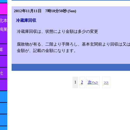
2012年11月11日 7時18分50秒 (Sun)
冷蔵庫回収
北本
鴻巣
冷蔵庫回収は、状態により金額は多少の変更
腐敗物が有る、二階より手降ろし、基本玄関前より回収は又
算
金額が、記載の金額になります。
社
1
2
次へ>
>>