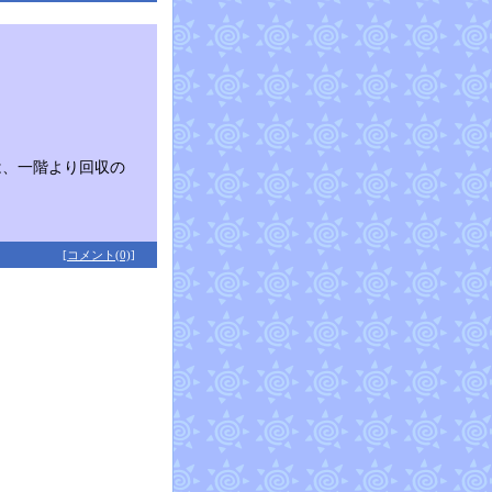
は、一階より回収の
[コメント(0)]