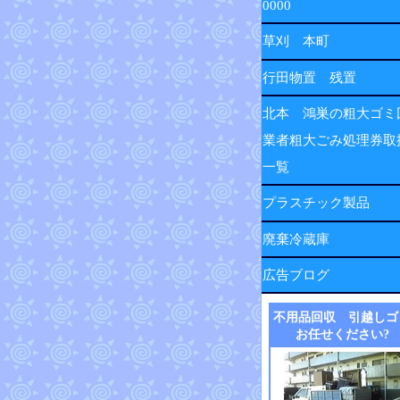
0000
草刈 本町
行田物置 残置
北本 鴻巣の粗大ゴミ
業者粗大ごみ処理券取
一覧
プラスチック製品
廃棄冷蔵庫
広告ブログ
不用品回収 引越しゴ
お任せください?