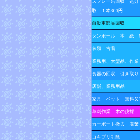
スプレー缶回収 処分
取 １本300円
自動車部品回収
ダンボール 本 紙 
衣類 古着
業務用、大型品、作業
食器の回収 引き取り
店舗、業務用品
家具 ベット 無料又
草刈作業 木の伐採
カーポート撤去 廃棄
ゴキブリ削除