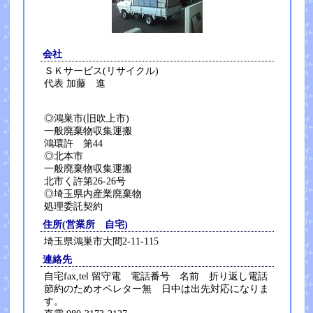
会社
ＳＫサービス(リサイクル)
代表 加藤 進
◎鴻巣市(旧吹上市)
一般廃棄物収集運搬
鴻環許 第44
◎北本市
一般廃棄物収集運搬
北市く許第26-26号
◎埼玉県内産業廃棄物
処理委託契約
住所(営業所 自宅)
埼玉県鴻巣市大間2-11-115
連絡先
自宅fax,tel 留守電 電話番号 名前 折り返し電話
節約のためオペレター無 日中は出先対応になりま
す。