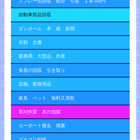
スプレー缶回収 処分 引取 １本300円
自動車部品回収
ダンボール 本 紙 新聞
衣類 古着
業務用、大型品、作業
食器の回収 引き取り
店舗、業務用品
家具 ベット 無料又買取
草刈作業 木の伐採
カーポート撤去 廃棄
ゴキブリ削除