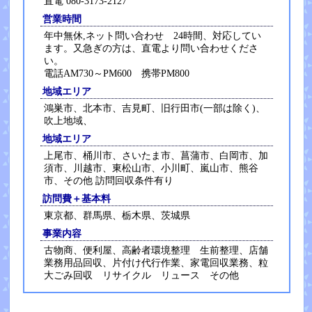
直電 080-3173-2127
営業時間
年中無休,ネット問い合わせ 24時間、対応してい
ます。又急ぎの方は、直電より問い合わせくださ
い。
電話AM730～PM600 携帯PM800
地域エリア
鴻巣市、北本市、吉見町、旧行田市(一部は除く)、
吹上地域、
地域エリア
上尾市、桶川市、さいたま市、菖蒲市、白岡市、加
須市、川越市、東松山市、小川町、嵐山市、熊谷
市、その他 訪問回収条件有り
訪問費＋基本料
東京都、群馬県、栃木県、茨城県
事業内容
古物商、便利屋、高齢者環境整理 生前整理、店舗
業務用品回収、片付け代行作業、家電回収業務、粒
大ごみ回収 リサイクル リュース その他