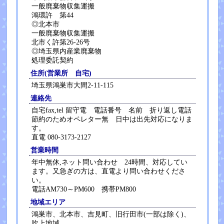
一般廃棄物収集運搬
鴻環許 第44
◎北本市
一般廃棄物収集運搬
北市く許第26-26号
◎埼玉県内産業廃棄物
処理委託契約
住所(営業所 自宅)
埼玉県鴻巣市大間2-11-115
連絡先
自宅fax,tel 留守電 電話番号 名前 折り返し電話
節約のためオペレター無 日中は出先対応になりま
す。
直電 080-3173-2127
営業時間
年中無休,ネット問い合わせ 24時間、対応してい
ます。又急ぎの方は、直電より問い合わせくださ
い。
電話AM730～PM600 携帯PM800
地域エリア
鴻巣市、北本市、吉見町、旧行田市(一部は除く)、
吹上地域、