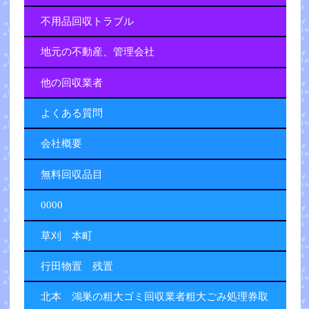
不用品回収トラブル
地元の不動産、管理会社
他の回収業者
よくある質問
会社概要
無料回収品目
0000
草刈 本町
行田物置 残置
北本 鴻巣の粗大ゴミ回収業者粗大ごみ処理券取