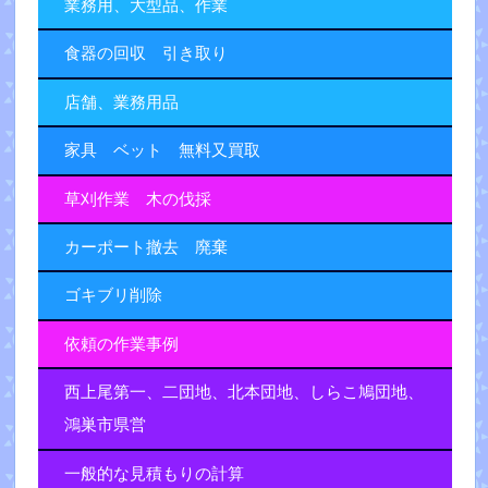
業務用、大型品、作業
食器の回収 引き取り
店舗、業務用品
家具 ベット 無料又買取
草刈作業 木の伐採
カーポート撤去 廃棄
ゴキブリ削除
依頼の作業事例
西上尾第一、二団地、北本団地、しらこ鳩団地、
鴻巣市県営
一般的な見積もりの計算