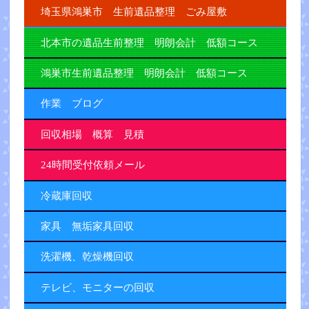
埼玉県鴻巣市 生前遺品整理 ごみ屋敷
北本市の遺品生前整理 明朗会計 低額コース
鴻巣市生前遺品整理 明朗会計 低額コース
作業 ブログ
回収相場 概算 見積
24時間受付依頼メール
冷蔵庫回収
家具 無垢家具回収
洗濯機、乾燥機回収
テレビ、モニターの回収