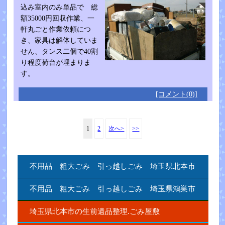
込み室内のみ単品で 総
額35000円回収作業、一
軒丸ごと作業依頼につ
き、家具は解体していま
せん、タンス二個で40割
り程度荷台が埋まりま
す。
[コメント(0)]
1
2
次へ>
>>
不用品 粗大ごみ 引っ越しごみ 埼玉県北本市
不用品 粗大ごみ 引っ越しごみ 埼玉県鴻巣市
埼玉県北本市の生前遺品整理.ごみ屋敷