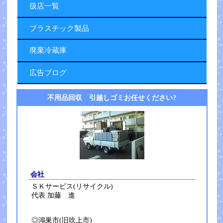
扱店一覧
プラスチック製品
廃棄冷蔵庫
広告ブログ
不用品回収 引越しゴミお任せください?
会社
ＳＫサービス(リサイクル)
代表 加藤 進
◎鴻巣市(旧吹上市)