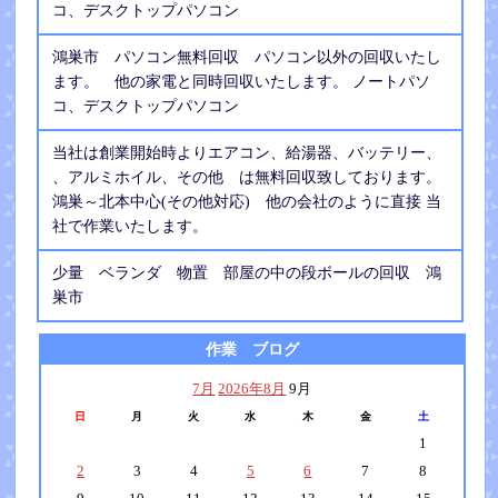
コ、デスクトップパソコン
鴻巣市 パソコン無料回収 パソコン以外の回収いたし
ます。 他の家電と同時回収いたします。 ノートパソ
コ、デスクトップパソコン
当社は創業開始時よりエアコン、給湯器、バッテリー、
、アルミホイル、その他 は無料回収致しております。
鴻巣～北本中心(その他対応) 他の会社のように直接 当
社で作業いたします。
少量 ベランダ 物置 部屋の中の段ボールの回収 鴻
巣市
作業 ブログ
7月
2026年8月
9月
日
月
火
水
木
金
土
1
2
3
4
5
6
7
8