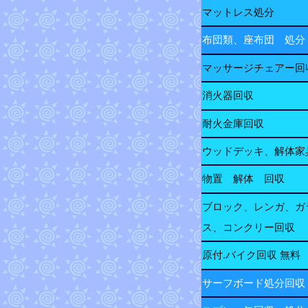
マットレス処分
布団類、座布団 処分
マッサージチェアー回
消火器回収
耐火金庫回収
ウッドデッキ、解体家
物置 解体 回収
ブロック、レンガ、ガ
ス、コンクリー回収
原付.バイク回収 無料
サーフボード処分回収