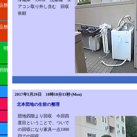
品整
アコン取り外し含む 回収
依頼
品整
 明
明朗
2017年5月29日 18時18分33秒 (Mon)
北本団地の生前の整理
団地四階より回収 今回四
度目ということで、ついで
の回収になり家具一点1000
円での回収