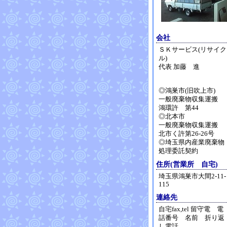
会社
ＳＫサービス(リサイク
ル)
代表 加藤 進
◎鴻巣市(旧吹上市)
一般廃棄物収集運搬
鴻環許 第44
◎北本市
一般廃棄物収集運搬
北市く許第26-26号
◎埼玉県内産業廃棄物
処理委託契約
住所(営業所 自宅)
埼玉県鴻巣市大間2-11-
115
連絡先
自宅fax,tel 留守電 電
話番号 名前 折り返
し電話