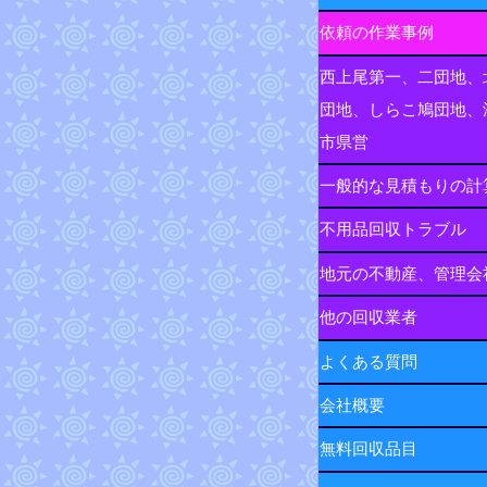
依頼の作業事例
西上尾第一、二団地、
団地、しらこ鳩団地、
市県営
一般的な見積もりの計
不用品回収トラブル
地元の不動産、管理会
他の回収業者
よくある質問
会社概要
無料回収品目