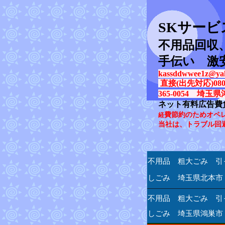
SK
サービ
不用品回収
手伝い 激
kassddwwee1z@yah
直接(出先対応)080-31
365-0054 埼玉県
ネット有料広告費
費節約のためオペ
経
当社は、トラブル回
不用品 粗大ごみ 引
しごみ 埼玉県北本市
不用品 粗大ごみ 引
しごみ 埼玉県鴻巣市