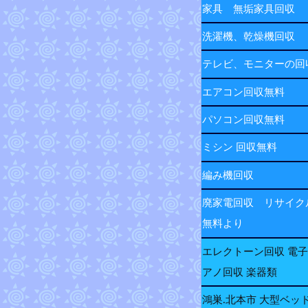
家具 無垢家具回収
洗濯機、乾燥機回収
テレビ、モニターの
エアコン回収無料
パソコン回収無料
ミシン 回収無料
編み機回収
廃家電回収 リサイク
無料より
エレクトーン回収 電
アノ回収 楽器類
鴻巣.北本市 大型ベッ