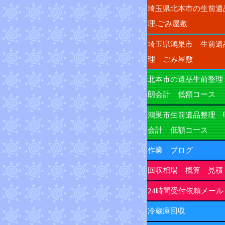
埼玉県北本市の生前遺
理.ごみ屋敷
埼玉県鴻巣市 生前遺
理 ごみ屋敷
北本市の遺品生前整理
朗会計 低額コース
鴻巣市生前遺品整理 
会計 低額コース
作業 ブログ
回収相場 概算 見積
24時間受付依頼メール
冷蔵庫回収