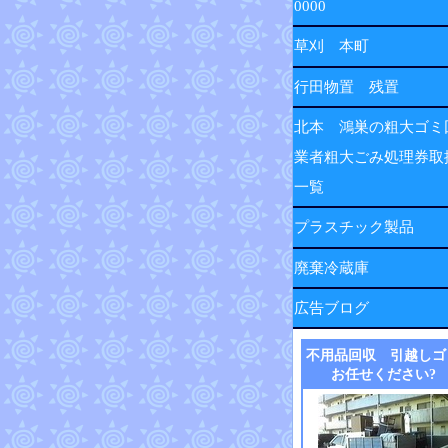
0000
草刈 本町
行田物置 残置
北本 鴻巣の粗大ゴミ
業者粗大ごみ処理券取
一覧
プラスチック製品
廃棄冷蔵庫
広告ブログ
不用品回収 引越しゴ
お任せください?