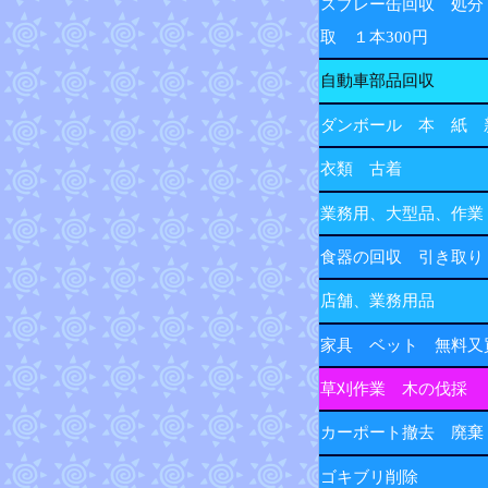
スプレー缶回収 処分
取 １本300円
自動車部品回収
ダンボール 本 紙 
衣類 古着
業務用、大型品、作業
食器の回収 引き取り
店舗、業務用品
家具 ベット 無料又
草刈作業 木の伐採
カーポート撤去 廃棄
ゴキブリ削除