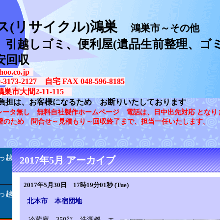
ス(リサイクル)鴻巣
鴻巣市～その他
、引越しゴミ、便利屋(遺品生前整理、ゴミ
安回収
oo.co.jp
73-2127 自宅 FAX 048-596-8185
鴻巣市大間2-11-115
負担は、お客様になるため お断りいたしております
レータ無し 無料自社製作ホームページ 電話は、日中出先対応 となり
避のため 問合せ～見積もり～回収終了まで、担当一任いたします。
っ越
2017年5月 アーカイブ
2017年5月30日 17時19分01秒 (Tue)
っ越
北本市 本宿団地
冷蔵庫 350㍑ 洗濯機 エ