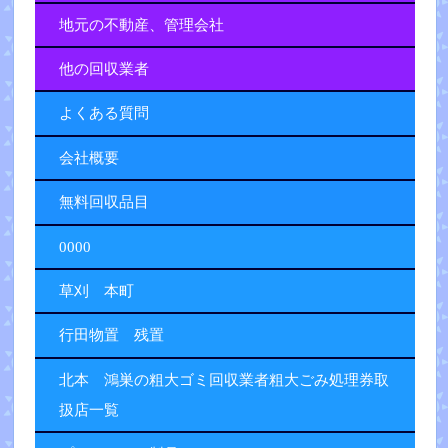
地元の不動産、管理会社
他の回収業者
よくある質問
会社概要
無料回収品目
0000
草刈 本町
行田物置 残置
北本 鴻巣の粗大ゴミ回収業者粗大ごみ処理券取
扱店一覧