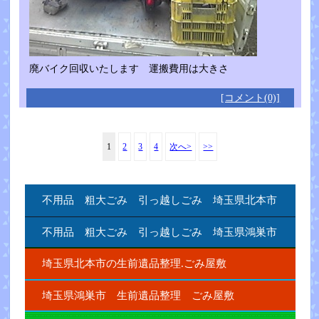
廃バイク回収いたします 運搬費用は大きさ
[コメント(0)]
1
2
3
4
次へ>
>>
不用品 粗大ごみ 引っ越しごみ 埼玉県北本市
不用品 粗大ごみ 引っ越しごみ 埼玉県鴻巣市
埼玉県北本市の生前遺品整理.ごみ屋敷
埼玉県鴻巣市 生前遺品整理 ごみ屋敷