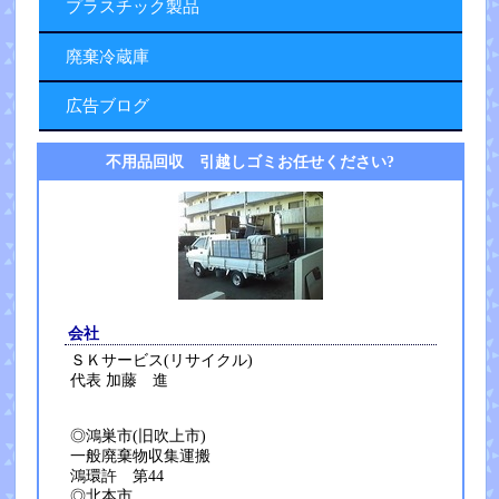
プラスチック製品
廃棄冷蔵庫
広告ブログ
不用品回収 引越しゴミお任せください?
会社
ＳＫサービス(リサイクル)
代表 加藤 進
◎鴻巣市(旧吹上市)
一般廃棄物収集運搬
鴻環許 第44
◎北本市