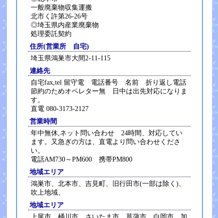
一般廃棄物収集運搬
北市く許第26-26号
◎埼玉県内産業廃棄物
処理委託契約
住所(営業所 自宅)
埼玉県鴻巣市大間2-11-115
連絡先
自宅fax,tel 留守電 電話番号 名前 折り返し電話
節約のためオペレター無 日中は出先対応になりま
す。
直電 080-3173-2127
営業時間
年中無休,ネット問い合わせ 24時間、対応してい
ます。又急ぎの方は、直電より問い合わせくださ
い。
電話AM730～PM600 携帯PM800
地域エリア
鴻巣市、北本市、吉見町、旧行田市(一部は除く)、
吹上地域、
地域エリア
上尾市、桶川市、さいたま市、菖蒲市、白岡市、加