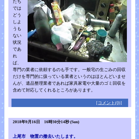
たち
では
どう
しよ
うも
ない
状況
であ
れ
ば、
専門の業者に依頼するのも手です。一般宅の生ごみの回収
だけを専門的に扱っている業者というのはほとんどいませ
んが、遺品整理業者であれば家具家電や大量のゴミ回収を
含めて対応してくれるところがあります。
[コメント(0)]
2018年9月16日 16時30分14秒 (Sun)
上尾市 物置の撤去いたします。