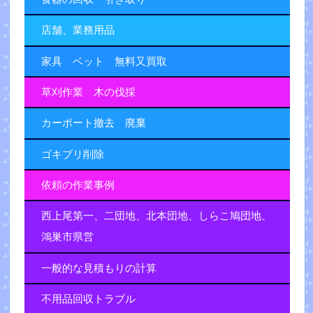
店舗、業務用品
家具 ベット 無料又買取
草刈作業 木の伐採
カーポート撤去 廃棄
ゴキブリ削除
依頼の作業事例
西上尾第一、二団地、北本団地、しらこ鳩団地、
鴻巣市県営
一般的な見積もりの計算
不用品回収トラブル