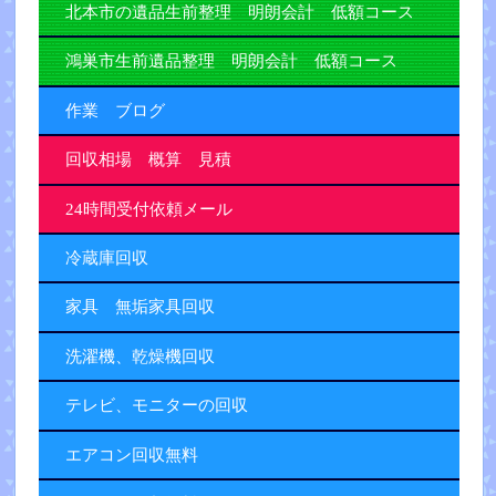
北本市の遺品生前整理 明朗会計 低額コース
鴻巣市生前遺品整理 明朗会計 低額コース
作業 ブログ
回収相場 概算 見積
24時間受付依頼メール
冷蔵庫回収
家具 無垢家具回収
洗濯機、乾燥機回収
テレビ、モニターの回収
エアコン回収無料