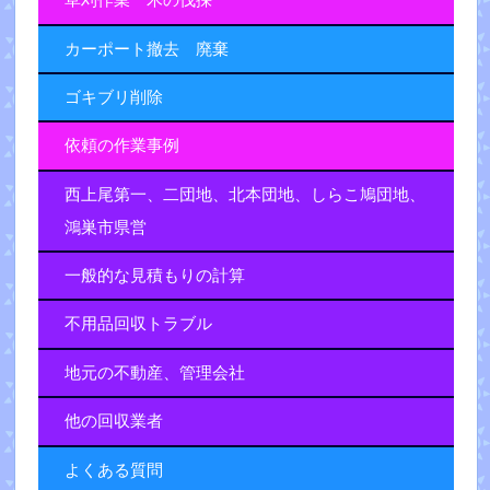
草刈作業 木の伐採
カーポート撤去 廃棄
ゴキブリ削除
依頼の作業事例
西上尾第一、二団地、北本団地、しらこ鳩団地、
鴻巣市県営
一般的な見積もりの計算
不用品回収トラブル
地元の不動産、管理会社
他の回収業者
よくある質問