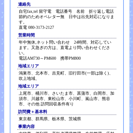
連絡先
自宅fax,tel 留守電 電話番号 名前 折り返し電話
節約のためオペレター無 日中は出先対応になりま
す。
直電 080-3173-2127
営業時間
年中無休,ネット問い合わせ 24時間、対応してい
ます。又急ぎの方は、直電より問い合わせくださ
い。
電話AM730～PM600 携帯PM800
地域エリア
鴻巣市、北本市、吉見町、旧行田市(一部は除く)、
吹上地域、
地域エリア
上尾市、桶川市、さいたま市、菖蒲市、白岡市、加
須市、川越市、東松山市、小川町、嵐山市、熊谷
市、その他 訪問回収条件有り
訪問費＋基本料
東京都、群馬県、栃木県、茨城県
事業内容