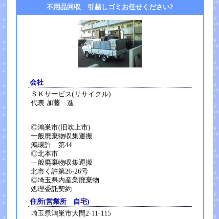
不用品回収 引越しゴミお任せください?
会社
ＳＫサービス(リサイクル)
代表 加藤 進
◎鴻巣市(旧吹上市)
一般廃棄物収集運搬
鴻環許 第44
◎北本市
一般廃棄物収集運搬
北市く許第26-26号
◎埼玉県内産業廃棄物
処理委託契約
住所(営業所 自宅)
埼玉県鴻巣市大間2-11-115