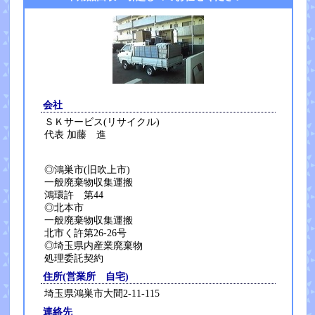
会社
ＳＫサービス(リサイクル)
代表 加藤 進
◎鴻巣市(旧吹上市)
一般廃棄物収集運搬
鴻環許 第44
◎北本市
一般廃棄物収集運搬
北市く許第26-26号
◎埼玉県内産業廃棄物
処理委託契約
住所(営業所 自宅)
埼玉県鴻巣市大間2-11-115
連絡先