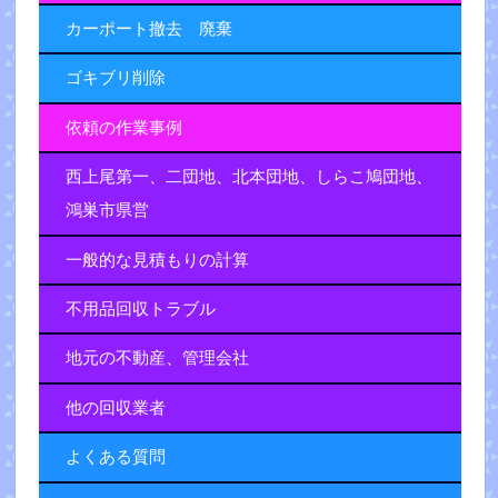
カーポート撤去 廃棄
ゴキブリ削除
依頼の作業事例
西上尾第一、二団地、北本団地、しらこ鳩団地、
鴻巣市県営
一般的な見積もりの計算
不用品回収トラブル
地元の不動産、管理会社
他の回収業者
よくある質問