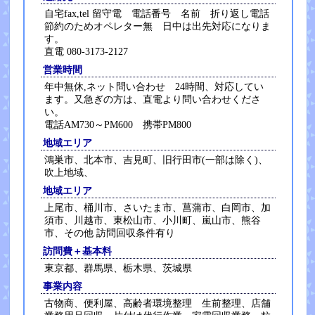
自宅fax,tel 留守電 電話番号 名前 折り返し電話
節約のためオペレター無 日中は出先対応になりま
す。
直電 080-3173-2127
営業時間
年中無休,ネット問い合わせ 24時間、対応してい
ます。又急ぎの方は、直電より問い合わせくださ
い。
電話AM730～PM600 携帯PM800
地域エリア
鴻巣市、北本市、吉見町、旧行田市(一部は除く)、
吹上地域、
地域エリア
上尾市、桶川市、さいたま市、菖蒲市、白岡市、加
須市、川越市、東松山市、小川町、嵐山市、熊谷
市、その他 訪問回収条件有り
訪問費＋基本料
東京都、群馬県、栃木県、茨城県
事業内容
古物商、便利屋、高齢者環境整理 生前整理、店舗