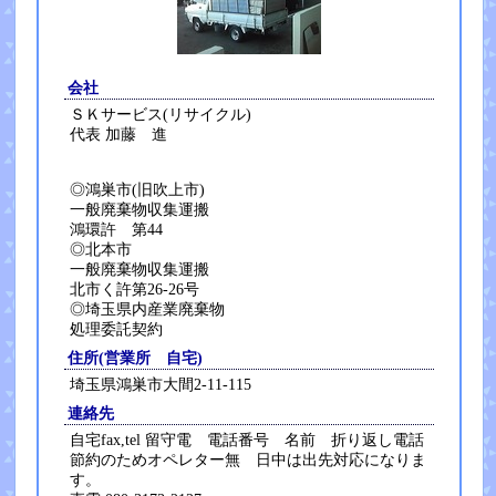
会社
ＳＫサービス(リサイクル)
代表 加藤 進
◎鴻巣市(旧吹上市)
一般廃棄物収集運搬
鴻環許 第44
◎北本市
一般廃棄物収集運搬
北市く許第26-26号
◎埼玉県内産業廃棄物
処理委託契約
住所(営業所 自宅)
埼玉県鴻巣市大間2-11-115
連絡先
自宅fax,tel 留守電 電話番号 名前 折り返し電話
節約のためオペレター無 日中は出先対応になりま
す。