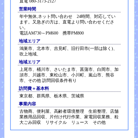
直電 080-3173-2127
営業時間
年中無休,ネット問い合わせ 24時間、対応してい
ます。又急ぎの方は、直電より問い合わせくださ
い。
電話AM730～PM600 携帯PM800
地域エリア
鴻巣市、北本市、吉見町、旧行田市(一部は除く)、
吹上地域、
地域エリア
上尾市、桶川市、さいたま市、菖蒲市、白岡市、加
須市、川越市、東松山市、小川町、嵐山市、熊谷
市、その他 訪問回収条件有り
訪問費＋基本料
東京都、群馬県、栃木県、茨城県
事業内容
古物商、便利屋、高齢者環境整理 生前整理、店舗
業務用品回収、片付け代行作業、家電回収業務、粒
大ごみ回収 リサイクル リュース その他