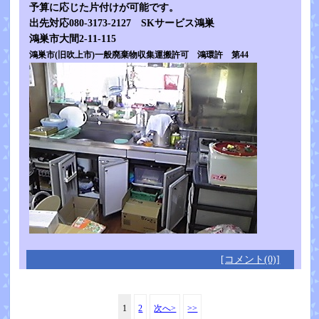
予算に応じた片付けが可能です。
出先対応080-3173-2127 SKサービス鴻巣
鴻巣市大間2-11-115
鴻巣市(旧吹上市)一般廃棄物収集運搬許可 鴻環許 第44
[コメント(0)]
1
2
次へ>
>>