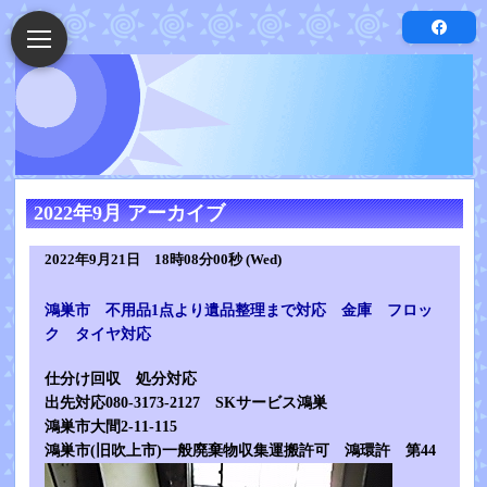
2022年9月 アーカイブ
2022年9月21日 18時08分00秒 (Wed)
鴻巣市 不用品1点より遺品整理まで対応 金庫 フロッ
ク タイヤ対応
仕分け回収 処分対応
出先対応080-3173-2127 SKサービス鴻巣
鴻巣市大間2-11-115
鴻巣市(旧吹上市)一般廃棄物収集運搬許可 鴻環許 第44