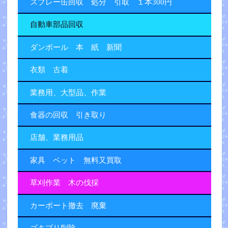
スプレー缶回収 処分 引取 １本300円
自動車部品回収
ダンボール 本 紙 新聞
衣類 古着
業務用、大型品、作業
食器の回収 引き取り
店舗、業務用品
家具 ベット 無料又買取
草刈作業 木の伐採
カーポート撤去 廃棄
ゴキブリ削除