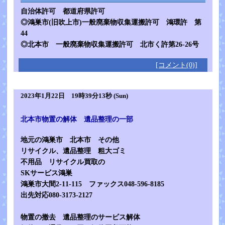
自治体許可 都道府県許可
◎鴻巣市(旧吹上市)一般廃棄物収集運搬許可 鴻環許 第
44
◎北本市 一般廃棄物収集運搬許可 北市く許第26-26号
[コメント(0)]
2023年1月22日 19時39分13秒 (Sun)
北本市物置の解体 遺品整理の一部
地元の鴻巣市 北本市 その他
リサイクル、遺品整理 粗大ゴミ
不用品 リサイクル買取の
SKサービス鴻巣
鴻巣市大間2-11-115 ファックス048-596-8185
出先対応080-3173-2127
物置の撤去 遺品整理のサービス解体