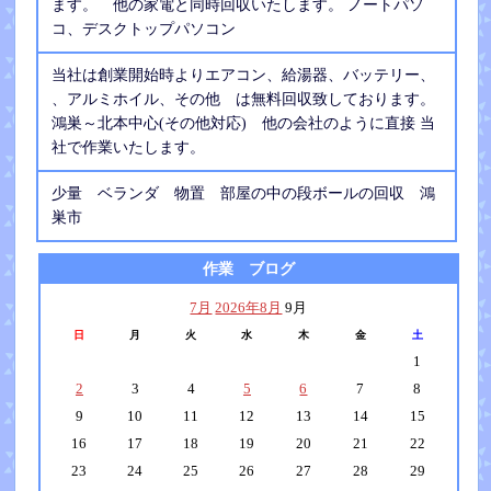
ます。 他の家電と同時回収いたします。 ノートパソ
コ、デスクトップパソコン
当社は創業開始時よりエアコン、給湯器、バッテリー、
、アルミホイル、その他 は無料回収致しております。
鴻巣～北本中心(その他対応) 他の会社のように直接 当
社で作業いたします。
少量 ベランダ 物置 部屋の中の段ボールの回収 鴻
巣市
作業 ブログ
7月
2026年8月
9月
日
月
火
水
木
金
土
1
2
3
4
5
6
7
8
9
10
11
12
13
14
15
16
17
18
19
20
21
22
23
24
25
26
27
28
29