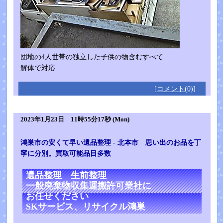
団地の4人世帯の独立した子供の物含むすべて
解体で対応
[コメント(0)]
2023年1月23日 11時55分17秒 (Mon)
鴻巣市の安くて早い遺品整理 - 北本市 思い出のお品を丁
寧に分別。買取可能品目多数
遺品整理 生前整理
一般廃棄物収集運搬許可業社に
お任せください
SKサービス、リサイクル鴻巣