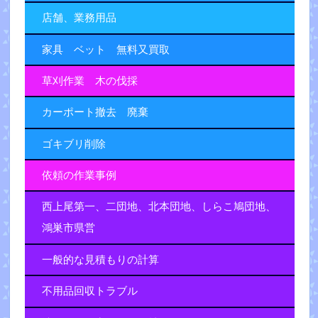
店舗、業務用品
家具 ベット 無料又買取
草刈作業 木の伐採
カーポート撤去 廃棄
ゴキブリ削除
依頼の作業事例
西上尾第一、二団地、北本団地、しらこ鳩団地、
鴻巣市県営
一般的な見積もりの計算
不用品回収トラブル