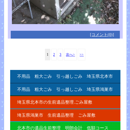
[コメント(0)]
1
2
3
次へ>
>>
不用品 粗大ごみ 引っ越しごみ 埼玉県北本市
不用品 粗大ごみ 引っ越しごみ 埼玉県鴻巣市
埼玉県北本市の生前遺品整理.ごみ屋敷
埼玉県鴻巣市 生前遺品整理 ごみ屋敷
北本市の遺品生前整理 明朗会計 低額コース