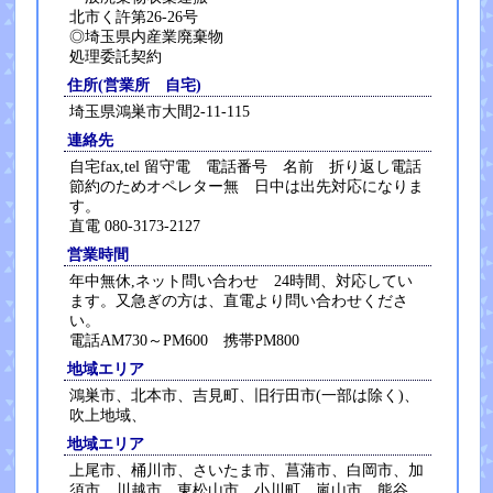
北市く許第26-26号
◎埼玉県内産業廃棄物
処理委託契約
住所(営業所 自宅)
埼玉県鴻巣市大間2-11-115
連絡先
自宅fax,tel 留守電 電話番号 名前 折り返し電話
節約のためオペレター無 日中は出先対応になりま
す。
直電 080-3173-2127
営業時間
年中無休,ネット問い合わせ 24時間、対応してい
ます。又急ぎの方は、直電より問い合わせくださ
い。
電話AM730～PM600 携帯PM800
地域エリア
鴻巣市、北本市、吉見町、旧行田市(一部は除く)、
吹上地域、
地域エリア
上尾市、桶川市、さいたま市、菖蒲市、白岡市、加
須市、川越市、東松山市、小川町、嵐山市、熊谷