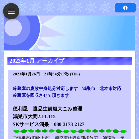
2023年1月 アーカイブ
2023年1月26日 21時34分17秒 (Thu)
冷蔵庫の腐敗中身処分対応します 鴻巣市 北本市対応
冷蔵庫を回収させて頂きます
便利屋 遺品生前粗大ごみ整理
鴻巣市大間2-11-115
SKサービス鴻巣 080-3173-2127
◎鴻巣市(旧吹上市)一般廃棄物収集運搬許可 鴻環許 第