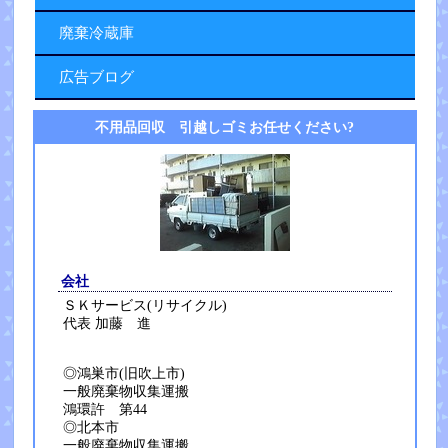
廃棄冷蔵庫
広告ブログ
不用品回収 引越しゴミお任せください?
会社
ＳＫサービス(リサイクル)
代表 加藤 進
◎鴻巣市(旧吹上市)
一般廃棄物収集運搬
鴻環許 第44
◎北本市
一般廃棄物収集運搬