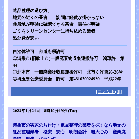
遺品整理の選び方
、
地元の近くの業者 訪問に経費が掛からない
住所地が明確に確認できる業者 責任が明確
ゴミをクリーンセンターに持ち込める業者
処分費が安い
自治体許可 都道府県許可
◎鴻巣市(旧吹上市)一般廃棄物収集運搬許可 鴻環許 第
44
◎北本市 一般廃棄物収集運搬許可 北市く許第26-26号
◎埼玉県公安委員会 許可 第431070024920 平成22年
[コメント(0)]
2023年1月24日 8時19分19秒 (Tue)
鴻巣市の実家の片付け・遺品整理の業者を探すなら地元の
遺品整理業者 格安 安心 明朗会計 粗大ごみ 産業廃
棄物 庭先 ベランダ