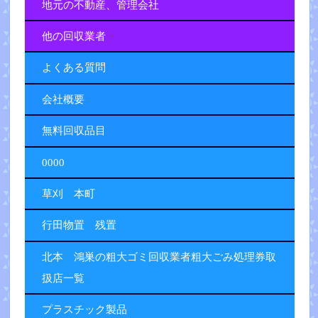
地元の不動産、管理会社
他の回収業者
よくある質問
会社概要
無料回収品目
0000
草刈 本町
行田物置 残置
北本 鴻巣の粗大ゴミ回収業者粗大ごみ処理券取
扱店一覧
プラスチック製品