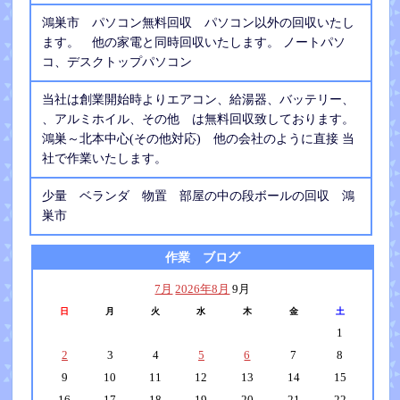
鴻巣市 パソコン無料回収 パソコン以外の回収いたし
ます。 他の家電と同時回収いたします。 ノートパソ
コ、デスクトップパソコン
当社は創業開始時よりエアコン、給湯器、バッテリー、
、アルミホイル、その他 は無料回収致しております。
鴻巣～北本中心(その他対応) 他の会社のように直接 当
社で作業いたします。
少量 ベランダ 物置 部屋の中の段ボールの回収 鴻
巣市
作業 ブログ
7月
2026年8月
9月
日
月
火
水
木
金
土
1
2
3
4
5
6
7
8
9
10
11
12
13
14
15
16
17
18
19
20
21
22