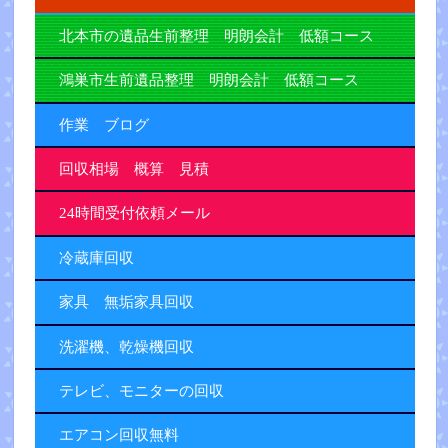
北本市の遺品生前整理 明朗会計 低額コース
鴻巣市生前遺品整理 明朗会計 低額コース
作業 ブログ
回収相場 概算 見積
24時間受付依頼メール
冷蔵庫回収
家具 無垢家具回収
洗濯機、乾燥機回収
テレビ、モニターの回収
エアコン回収無料