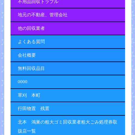
不用品回収トラブル
地元の不動産、管理会社
他の回収業者
よくある質問
会社概要
無料回収品目
0000
草刈 本町
行田物置 残置
北本 鴻巣の粗大ゴミ回収業者粗大ごみ処理券取
扱店一覧