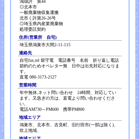
鴻環許 第44
◎北本市
一般廃棄物収集運搬
北市く許第26-26号
◎埼玉県内産業廃棄物
処理委託契約
住所(営業所 自宅)
埼玉県鴻巣市大間2-11-115
連絡先
自宅fax,tel 留守電 電話番号 名前 折り返し電話
節約のためオペレター無 日中は出先対応になりま
す。
直電 080-3173-2127
営業時間
年中無休,ネット問い合わせ 24時間、対応してい
ます。又急ぎの方は、直電より問い合わせくださ
い。
電話AM730～PM600 携帯PM800
地域エリア
鴻巣市、北本市、吉見町、旧行田市(一部は除く)、
吹上地域、
地域エリア