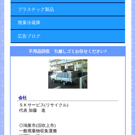
プラスチック製品
廃棄冷蔵庫
広告ブログ
不用品回収 引越しゴミお任せください?
会社
ＳＫサービス(リサイクル)
代表 加藤 進
◎鴻巣市(旧吹上市)
一般廃棄物収集運搬