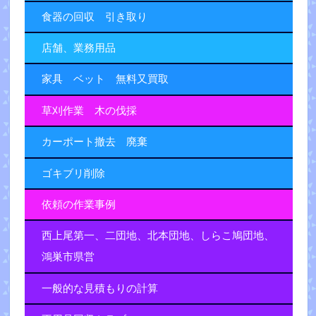
食器の回収 引き取り
店舗、業務用品
家具 ベット 無料又買取
草刈作業 木の伐採
カーポート撤去 廃棄
ゴキブリ削除
依頼の作業事例
西上尾第一、二団地、北本団地、しらこ鳩団地、
鴻巣市県営
一般的な見積もりの計算