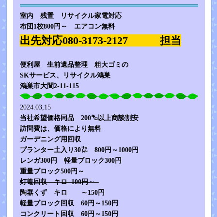
室内 残置 リサイクル家電対応
布団1枚800円～ エアコン無料
出先対応080-3173-2127 担当
便利屋 生前遺品整理 粗大ゴミの
SKサービス、リサイクル鴻巣
鴻巣市大間2-11-115
2024.03,15
当社希望価格同品 200㌔以上商談割安
訪問費は、価格により無料
ガーデニング用回収
プランター土入り30㍑ 800円～1000円
レンガ300円 軽量ブロック300円
重量ブロック500円～
灯篭回収 キロ 100円～
陶器くず キロ ～150円
軽量ブロック回収 60円～150円
コンクリート回収 60円～150円