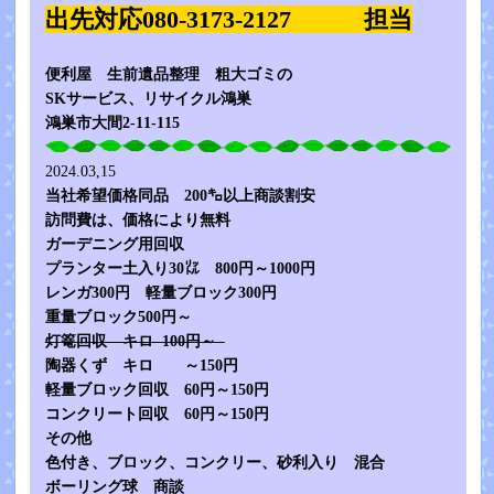
出先対応080-3173-2127 担当
便利屋 生前遺品整理 粗大ゴミの
SKサービス、リサイクル鴻巣
鴻巣市大間2-11-115
2024.03,15
当社希望価格同品 200㌔以上商談割安
訪問費は、価格により無料
ガーデニング用回収
プランター土入り30㍑ 800円～1000円
レンガ300円 軽量ブロック300円
重量ブロック500円～
灯篭回収 キロ 100円～
陶器くず キロ ～150円
軽量ブロック回収 60円～150円
コンクリート回収 60円～150円
その他
色付き、ブロック、コンクリー、砂利入り 混合
ボーリング球 商談