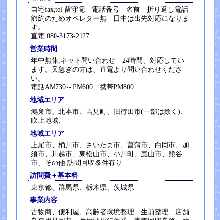
自宅fax,tel 留守電 電話番号 名前 折り返し電話
節約のためオペレター無 日中は出先対応になりま
す。
直電 080-3173-2127
営業時間
年中無休,ネット問い合わせ 24時間、対応してい
ます。又急ぎの方は、直電より問い合わせくださ
い。
電話AM730～PM600 携帯PM800
地域エリア
鴻巣市、北本市、吉見町、旧行田市(一部は除く)、
吹上地域、
地域エリア
上尾市、桶川市、さいたま市、菖蒲市、白岡市、加
須市、川越市、東松山市、小川町、嵐山市、熊谷
市、その他 訪問回収条件有り
訪問費＋基本料
東京都、群馬県、栃木県、茨城県
事業内容
古物商、便利屋、高齢者環境整理 生前整理、店舗