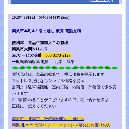
2026年8月2日 5時53分43秒 (Sun)
鴻巣市本町4-8 引っ越し 概算 電話見積
便利屋 遺品生前粗大ごみ整理
鴻巣市大間2-11-115
SKサービス鴻巣
080-3173-2127
一般廃棄物収集運搬 北本 鴻巣
電話見積は、単品の概算で一番低価格を提示します
マットレスだけならシングル価格を提示
玄関より駐車場距離 室内二階 内階段 外階段で多少変
わります
2～3割変わることがございますので、問い合わせ等は
正確に 伝えてください
鴻巣市、北本市 冷蔵庫回収は、当社へ
鴻巣.北本市 大型ベッド・マットレス処分にお困りの方