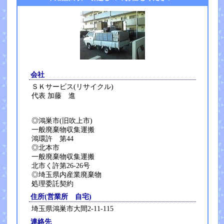
会社
ＳＫサービス(リサイクル)
代表 加藤 進
◎鴻巣市(旧吹上市)
一般廃棄物収集運搬
鴻環許 第44
◎北本市
一般廃棄物収集運搬
北市く許第26-26号
◎埼玉県内産業廃棄物
処理委託契約
住所(営業所 自宅)
埼玉県鴻巣市大間2-11-115
連絡先