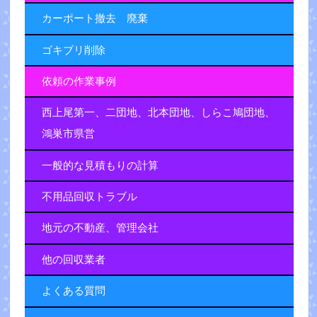
カーポート撤去 廃棄
ゴキブリ削除
依頼の作業事例
西上尾第一、二団地、北本団地、しらこ鳩団地、
鴻巣市県営
一般的な見積もりの計算
不用品回収トラブル
地元の不動産、管理会社
他の回収業者
よくある質問