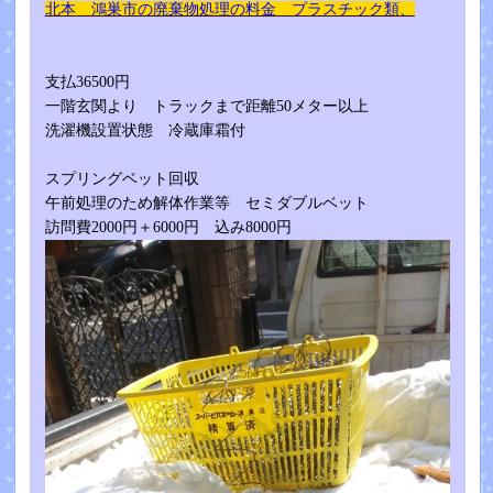
北本 鴻巣市の廃棄物処理の料金 プラスチック類、
支払36500円
一階玄関より トラックまで距離50メター以上
洗濯機設置状態 冷蔵庫霜付
スプリングベット回収
午前処理のため解体作業等 セミダブルベット
訪問費2000円＋6000円 込み8000円