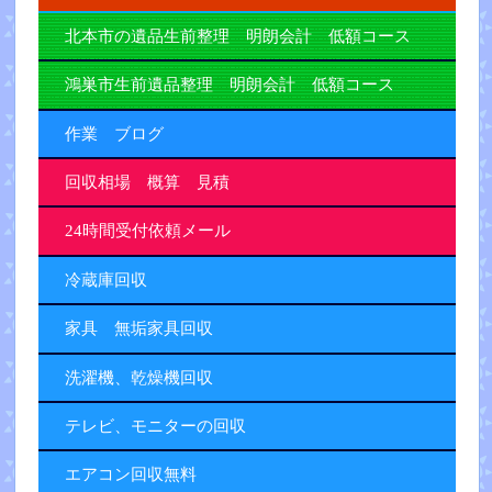
北本市の遺品生前整理 明朗会計 低額コース
鴻巣市生前遺品整理 明朗会計 低額コース
作業 ブログ
回収相場 概算 見積
24時間受付依頼メール
冷蔵庫回収
家具 無垢家具回収
洗濯機、乾燥機回収
テレビ、モニターの回収
エアコン回収無料