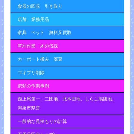
食器の回収 引き取り
店舗、業務用品
家具 ベット 無料又買取
草刈作業 木の伐採
カーポート撤去 廃棄
ゴキブリ削除
依頼の作業事例
西上尾第一、二団地、北本団地、しらこ鳩団地、
鴻巣市県営
一般的な見積もりの計算