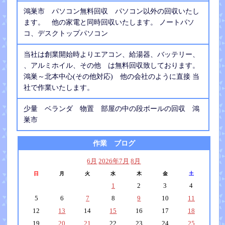
鴻巣市 パソコン無料回収 パソコン以外の回収いたし
ます。 他の家電と同時回収いたします。 ノートパソ
コ、デスクトップパソコン
当社は創業開始時よりエアコン、給湯器、バッテリー、
、アルミホイル、その他 は無料回収致しております。
鴻巣～北本中心(その他対応) 他の会社のように直接 当
社で作業いたします。
少量 ベランダ 物置 部屋の中の段ボールの回収 鴻
巣市
作業 ブログ
6月
2026年7月
8月
日
月
火
水
木
金
土
1
2
3
4
5
6
7
8
9
10
11
12
13
14
15
16
17
18
19
20
21
22
23
24
25