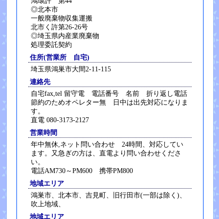
鴻環許 第44
◎北本市
一般廃棄物収集運搬
北市く許第26-26号
◎埼玉県内産業廃棄物
処理委託契約
住所(営業所 自宅)
埼玉県鴻巣市大間2-11-115
連絡先
自宅fax,tel 留守電 電話番号 名前 折り返し電話
節約のためオペレター無 日中は出先対応になりま
す。
直電 080-3173-2127
営業時間
年中無休,ネット問い合わせ 24時間、対応してい
ます。又急ぎの方は、直電より問い合わせくださ
い。
電話AM730～PM600 携帯PM800
地域エリア
鴻巣市、北本市、吉見町、旧行田市(一部は除く)、
吹上地域、
地域エリア