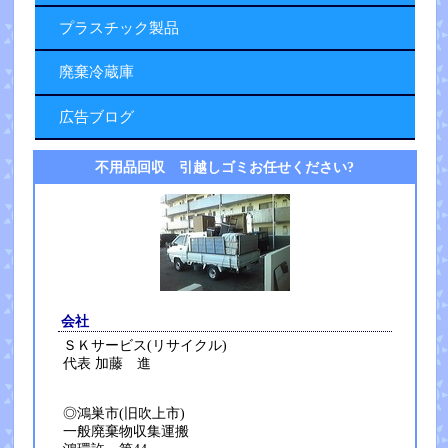
プラスチック製品
廃棄冷蔵庫
広告ブログ
不用品回収 引越しゴミお任せください?
会社
ＳＫサービス(リサイクル)
代表 加藤 進
◎鴻巣市(旧吹上市)
一般廃棄物収集運搬