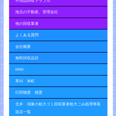
不用品回収トラブル
地元の不動産、管理会社
他の回収業者
よくある質問
会社概要
無料回収品目
0000
草刈 本町
行田物置 残置
北本 鴻巣の粗大ゴミ回収業者粗大ごみ処理券取
扱店一覧