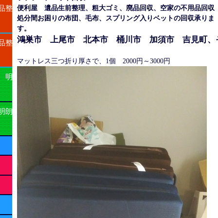
粗大ゴミ、廃品回収
便利屋 遺品生前整理、
、空家の不用品
品整
処分間お困りの布団、毛布、スプリング入りベットの回収承りま
す。
鴻巣市 上尾市 北本市 桶川市 加
須市 吉見町、
品整
マットレス三つ折り厚さで、1個 2000円～3000円
 明
明朗