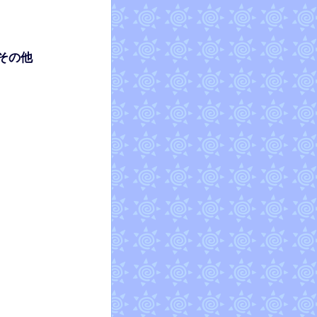
回収
その他