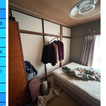
収
具
ラ