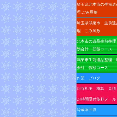
埼玉県北本市の生前遺
理.ごみ屋敷
埼玉県鴻巣市 生前遺
理 ごみ屋敷
北本市の遺品生前整理
朗会計 低額コース
鴻巣市生前遺品整理 
会計 低額コース
作業 ブログ
回収相場 概算 見積
24時間受付依頼メール
冷蔵庫回収