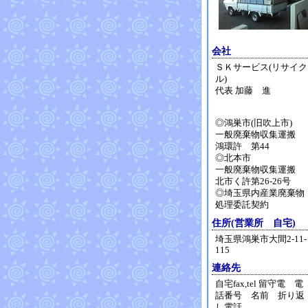
会社
ＳＫサービス(リサイク
ル)
代表 加藤 進
◎鴻巣市(旧吹上市)
一般廃棄物収集運搬
鴻環許 第44
◎北本市
一般廃棄物収集運搬
北市く許第26-26号
◎埼玉県内産業廃棄物
処理委託契約
住所(営業所 自宅)
埼玉県鴻巣市大間2-11-
115
連絡先
自宅fax,tel 留守電 電
話番号 名前 折り返
し電話