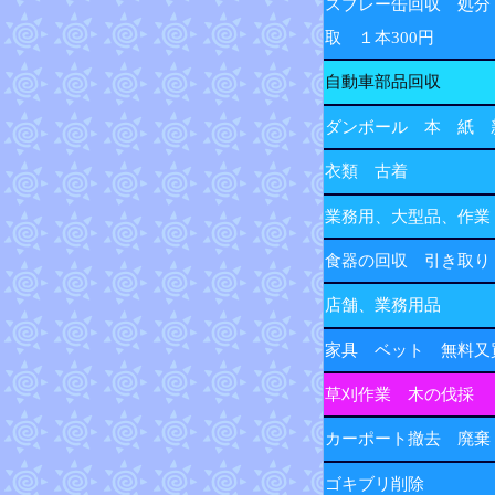
スプレー缶回収 処分
取 １本300円
自動車部品回収
ダンボール 本 紙 
衣類 古着
業務用、大型品、作業
食器の回収 引き取り
店舗、業務用品
家具 ベット 無料又
草刈作業 木の伐採
カーポート撤去 廃棄
ゴキブリ削除