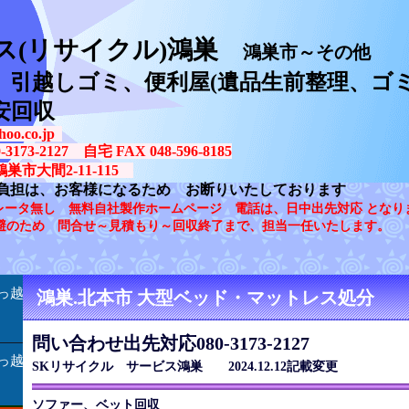
ス(リサイクル)鴻巣
鴻巣市～その他
、引越しゴミ、便利屋(遺品生前整理、ゴミ
安回収
oo.co.jp
73-2127 自宅 FAX 048-596-8185
鴻巣市大間2-11-115
負担は、お客様になるため お断りいたしております
レータ無し 無料自社製作ホームページ 電話は、日中出先対応 となり
避のため 問合せ～見積もり～回収終了まで、担当一任いたします。
っ越
鴻巣.北本市 大型ベッド・マットレス処分
問い合わせ出先対応080-3173-2127
っ越
SKリサイクル サービス鴻巣 2024.12.12記載変更
ソファー、ベット回収