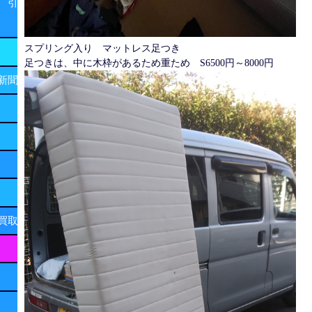
 引
スプリング入り マットレス足つき
足つきは、中に木枠があるため重ため S6500円～8000円
新聞
買取