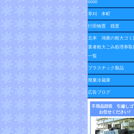
0000
草刈 本町
行田物置 残置
北本 鴻巣の粗大ゴミ
業者粗大ごみ処理券取
一覧
プラスチック製品
廃棄冷蔵庫
広告ブログ
不用品回収 引越しゴ
お任せください?