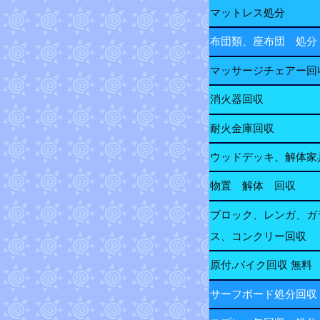
マットレス処分
布団類、座布団 処分
マッサージチェアー回
消火器回収
耐火金庫回収
ウッドデッキ、解体家
物置 解体 回収
ブロック、レンガ、ガ
ス、コンクリー回収
原付.バイク回収 無料
サーフボード処分回収