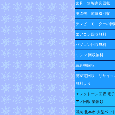
家具 無垢家具回収
洗濯機、乾燥機回収
テレビ、モニターの
エアコン回収無料
パソコン回収無料
ミシン 回収無料
編み機回収
廃家電回収 リサイク
無料より
エレクトーン回収 電
アノ回収 楽器類
鴻巣.北本市 大型ベッ