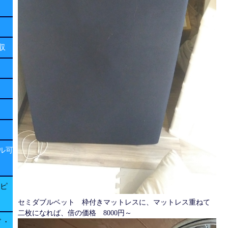
回収
ル可
子ピ
セミダブルベット 枠付きマットレスに、マットレス重ねて
二枚になれば、倍の価格 8000円～
ド・