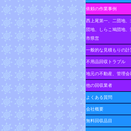
依頼の作業事例
西上尾第一、二団地、
団地、しらこ鳩団地、
市県営
一般的な見積もりの計
不用品回収トラブル
地元の不動産、管理会
他の回収業者
よくある質問
会社概要
無料回収品目