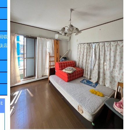
回収
扱店
ミ