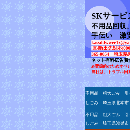
SK
サービ
不用品回収
手伝い 激
kassddwwee1z@yah
直接(出先対応)080-31
365-0054 埼玉県
ネット有料広告費
費節約のためオペ
経
当社は、トラブル回
不用品 粗大ごみ 引
しごみ 埼玉県北本市
不用品 粗大ごみ 引
しごみ 埼玉県鴻巣市