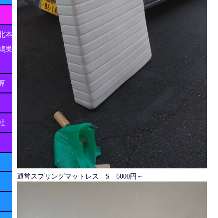
北本
鴻巣
算
社
通常スプリングマットレス S 6000円～