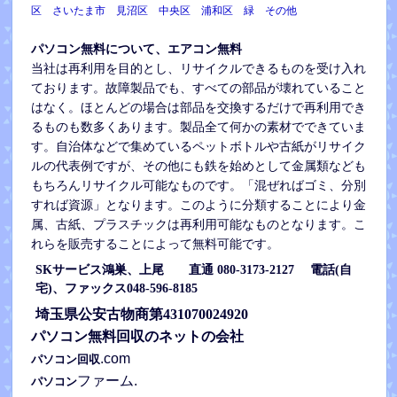
区 さいたま市 見沼区 中央区 浦和区 緑 その他
パソコン無料について、エアコン無料
当社は再利用を目的とし、リサイクルできるものを受け入れ
ております。故障製品でも、すべての部品が壊れていること
はなく。ほとんどの場合は部品を交換するだけで再利用でき
るものも数多くあります。製品全て何かの素材でできていま
す。自治体などで集めているペットボトルや古紙がリサイク
ルの代表例ですが、その他にも鉄を始めとして金属類なども
もちろんリサイクル可能なものです。「混ぜればゴミ、分別
すれば資源」となります。このように分類することにより金
属、古紙、プラスチックは再利用可能なものとなります。こ
れらを販売することによって無料可能です。
SKサービス鴻巣、上尾
直通 080-3173-2127
電話(自
宅)、ファックス
048-596-8185
埼玉県公安古物商第431070024920
パソコン無料回収のネットの会社
.com
パソコン回収
ファーム.
パソコン