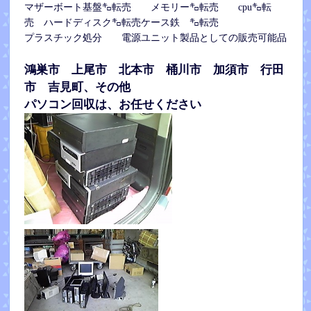
マザーボート基盤㌔転売 メモリー㌔転売 cpu㌔転
売 ハードディスク㌔転売ケース鉄 ㌔転売
プラスチック処分 電源ユニット製品としての販売可能品
鴻巣市 上尾市 北本市 桶川市 加
須市 行田
市 吉見町、その他
パソコン回収は、お任せください