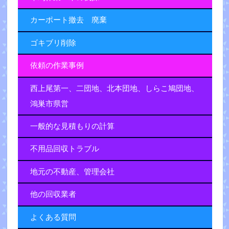
カーポート撤去 廃棄
ゴキブリ削除
依頼の作業事例
西上尾第一、二団地、北本団地、しらこ鳩団地、
鴻巣市県営
一般的な見積もりの計算
不用品回収トラブル
地元の不動産、管理会社
他の回収業者
よくある質問