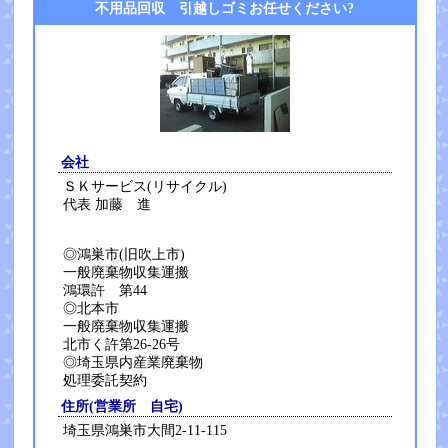
不用品回収 引越しゴミお任せください?
会社
ＳＫサービス(リサイクル)
代表 加藤 進
◎鴻巣市(旧吹上市)
一般廃棄物収集運搬
鴻環許 第44
◎北本市
一般廃棄物収集運搬
北市く許第26-26号
◎埼玉県内産業廃棄物
処理委託契約
住所(営業所 自宅)
埼玉県鴻巣市大間2-11-115