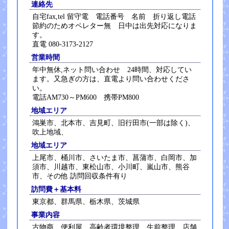
連絡先
自宅fax,tel 留守電 電話番号 名前 折り返し電話
節約のためオペレター無 日中は出先対応になりま
す。
直電 080-3173-2127
営業時間
年中無休,ネット問い合わせ 24時間、対応してい
ます。又急ぎの方は、直電より問い合わせくださ
い。
電話AM730～PM600 携帯PM800
地域エリア
鴻巣市、北本市、吉見町、旧行田市(一部は除く)、
吹上地域、
地域エリア
上尾市、桶川市、さいたま市、菖蒲市、白岡市、加
須市、川越市、東松山市、小川町、嵐山市、熊谷
市、その他 訪問回収条件有り
訪問費＋基本料
東京都、群馬県、栃木県、茨城県
事業内容
古物商、便利屋、高齢者環境整理 生前整理、店舗