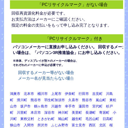
「PCリサイクルマーク」がない場合
回収再資源化料金が必要です。
お支払方法はメーカーにご確認ください。
指定の料金の支払いをもって申し込み完了となります。
「PCリサイクルマーク」付き
パソコンメーカーに直接お申し込みください。 回収するメーカ
い場合は、「パソコン3R推進協会」にお申し込みください。
※本体、ディスプレイが別々のメーカーの場合は、
それぞれのメーカーに申込が必要です。
回収するメーカー等がない場合
メーカー名が見当たらない場
合
鴻巣市 北本市 桶川市 上尾市 伊奈町 行田市 吉見町 川島
町 滑川町 熊谷市 羽生町加須市 久喜市 熊谷市 嵐山町 東松
山市 坂戸市 鶴ヶ島市 川越市 幸手市 蓮田市 宮代町 杉戸
町 川里町 本庄市 深谷市 神川町 美里町 長瀞町 寄居町 小
川町 東秩父村 ときがわ町 鳩山町 越生町 毛呂山町 日高町
狭山市 入間市 所沢市 ふじみ野市 富士見市 西区 北区 桜