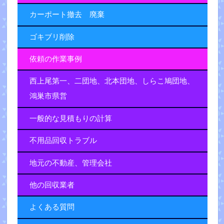
カーポート撤去 廃棄
ゴキブリ削除
依頼の作業事例
西上尾第一、二団地、北本団地、しらこ鳩団地、
鴻巣市県営
一般的な見積もりの計算
不用品回収トラブル
地元の不動産、管理会社
他の回収業者
よくある質問