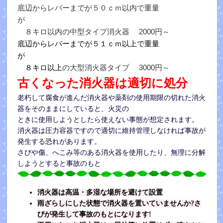
底辺からレバーまでが５０ｃｍ以内で重量
が
８キロ以内の中型タイプ消火器 2000円～
底辺からレバーまでが５１ｃｍ以上で重量
が
８キロ以上
の大型消火器タイプ 3000円～
古くなった消火器は適切に処分
老朽して腐食が進んだ消火器や薬剤の使用期限の切れた消火
器をそのままにしていると、火災の
ときに使用しようとしたら使えない事態が想定されます。
消火器は圧力容器ですので適切に維持管理しなければ事故が
発生する恐れがあります。
さびや傷、へこみ等のある消火器を使用したり、無理に分解
しようとすると事故のもと
消火器は高温・多湿な場所を避けて設置
雨ざらしにした状態で消火器を置いていませんか?さ
びが発生して事故のもとになります!