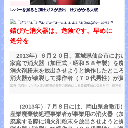
レバーを握ると加圧ガスが放出 圧力がかる大破
錆びた消火器は、危険です。早めに
処分を
2013年）６月２０日、宮城県仙台市におい
家庭で消火器（加圧式・昭和５８年製）を廃
消火剤粉末を放出させようと操作したところ
消火器が破裂して操作者（７０代男性）が負
出典
老朽化した消火器の廃棄処分時の破裂による負傷事故に係る対応 総務省
（2013年）７月８日には、岡山県倉敷市に
産業廃棄物処理事業者が事業用の消火器（加
廃棄する際に消火剤粉末を放出させようと操