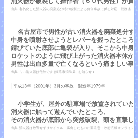
消火器が破裂して操作者（６０代男性）が負
出典
老朽化した消火器の廃棄処分時の破裂による負傷事故に係る対応 総務省
名古屋市で男性が古い消火器を廃棄処分す
中身を噴射させようとレバーを握ったところ
錆びていた底部に亀裂が入り、そこから中身が
ロケットのように飛び上がった消火器本体が
男性は出血多量で亡くなるという痛ましい事
出典
古い消火器は危険です (姫路市消防局 | お知らせ )
平成13年（2001年）3月の事故 製造年1979年
小学生が、屋外の駐車場で放置されていた
消火器に触って遊んでいたところ、
その消火器が底部から突然破裂、頭を直撃し
出典
消火器は放置せずリサイクル 腐食したものに要注意：政府広報オンライン