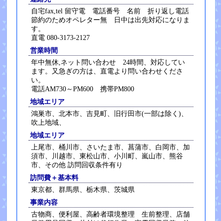
自宅fax,tel 留守電 電話番号 名前 折り返し電話
節約のためオペレター無 日中は出先対応になりま
す。
直電 080-3173-2127
営業時間
年中無休,ネット問い合わせ 24時間、対応してい
ます。又急ぎの方は、直電より問い合わせくださ
い。
電話AM730～PM600 携帯PM800
地域エリア
鴻巣市、北本市、吉見町、旧行田市(一部は除く)、
吹上地域、
地域エリア
上尾市、桶川市、さいたま市、菖蒲市、白岡市、加
須市、川越市、東松山市、小川町、嵐山市、熊谷
市、その他 訪問回収条件有り
訪問費＋基本料
東京都、群馬県、栃木県、茨城県
事業内容
古物商、便利屋、高齢者環境整理 生前整理、店舗