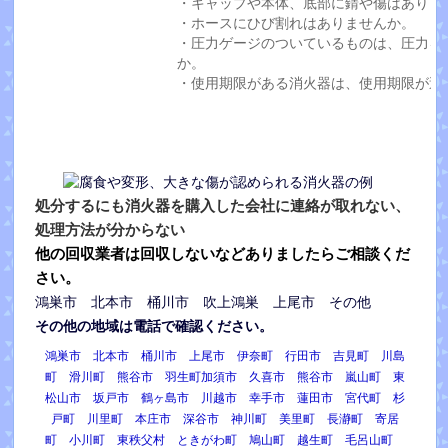
・キャップや本体、底部に錆や傷はありま
・ホースにひび割れはありませんか。
・圧力ゲージのついているものは、圧力を
か。
・使用期限がある消火器は、使用期限が過
処分するにも消火器を購入した会社に連絡が取れない、
処理方法が分からない
他の回収業者は回収しないなどありましたらご相談くだ
さい。
鴻巣市 北本市 桶川市 吹上鴻巣 上尾市 その他
その他の地域は電話で確認ください。
鴻巣市 北本市 桶川市 上尾市 伊奈町 行田市 吉見町 川島
町 滑川町 熊谷市 羽生町加須市 久喜市 熊谷市 嵐山町 東
松山市 坂戸市 鶴ヶ島市 川越市 幸手市 蓮田市 宮代町 杉
戸町 川里町 本庄市 深谷市 神川町 美里町 長瀞町 寄居
町 小川町 東秩父村 ときがわ町 鳩山町 越生町 毛呂山町