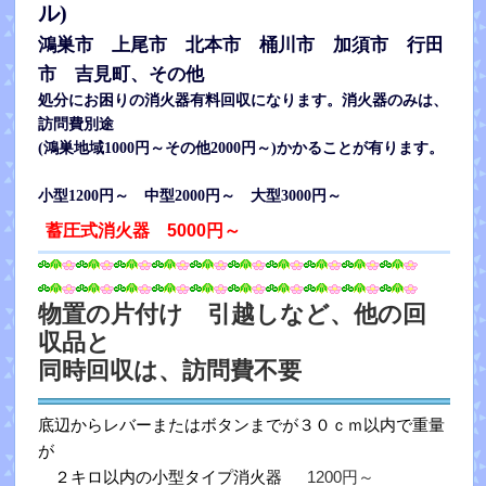
ル)
鴻巣市 上尾市 北本市 桶川市 加
須市 行田
市 吉見町、その他
処分にお困りの消火器有料回収になります。消火器のみは、
訪問費別途
(鴻巣地域1000円～その他2000円～)かかることが有ります。
小型1200円～ 中型2000円～ 大型3000円～
蓄圧式消火器 5000円～
物置の片付け 引越しなど、他の回
収品と
同時回収は、訪問費不要
底辺からレバーまたはボタンまでが３０ｃｍ以内で重量
が
２キロ以内の小型タイプ消火器
1200円～