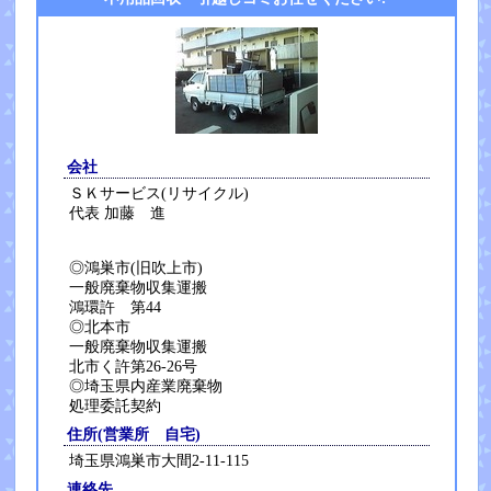
会社
ＳＫサービス(リサイクル)
代表 加藤 進
◎鴻巣市(旧吹上市)
一般廃棄物収集運搬
鴻環許 第44
◎北本市
一般廃棄物収集運搬
北市く許第26-26号
◎埼玉県内産業廃棄物
処理委託契約
住所(営業所 自宅)
埼玉県鴻巣市大間2-11-115
連絡先