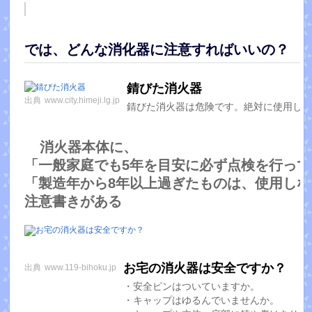
では、どんな消化器に注意すればいいの？
錆びた消火器
出典
www.city.himeji.lg.jp
錆びた消火器は危険です。絶対に使用し
消火器本体に、
「一般家庭でも5年を目安に必ず点検を行っ
「製造年から8年以上過ぎたものは、使用し
注意書きがある
お宅の消火器は安全ですか？
出典
www.119-bihoku.jp
・安全ピンはついていますか。
・キャップはゆるんでいませんか。