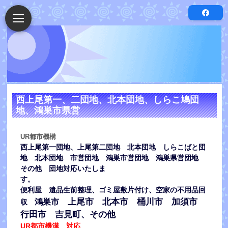
西上尾第一、二団地、北本団地、しらこ鳩団
地、鴻巣市県営
UR都市機構
西上尾第一団地、上尾第二団地 北本団地 しらこばと団
地 北本団地 市営団地 鴻巣市営団地 鴻巣県営団地
その他 団地対応いたしま
す。
便利屋 遺品生前整理、ゴミ屋敷片付け、空家の不用品回
上尾市 北本市 桶川市 加
須市
鴻
巣市
収
行田市 吉見町、その他
UR都市機溝 対応