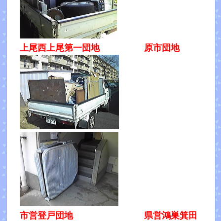
上尾西上尾第一団地 原市団地
市営登戸団地 県営鴻巣箕田