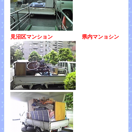
見沼区マンション 県内マンョ
シ
ン