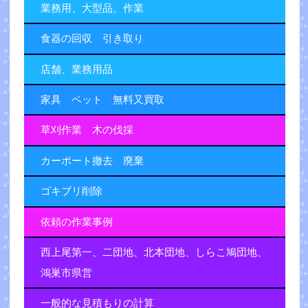
業務用、大型品、作業
食器の回収 引き取り
店舗、業務用品
家具 ベット 無料又買取
草刈作業 木の伐採
カーポート撤去 廃棄
ゴキブリ削除
依頼の作業事例
西上尾第一、二団地、北本団地、しらこ鳩団地、
鴻巣市県営
一般的な見積もりの計算