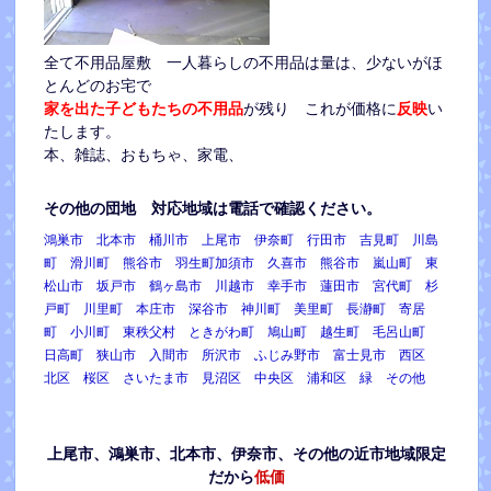
全て不用品屋敷 一人暮らしの不用品は量は、少ないがほ
とんどのお宅で
家を出た子どもたちの不用品
が残り これが価格に
反映
い
たします。
本、雑誌、おもちゃ、家電、
その他の団地 対応地域は電話で確認ください。
鴻巣市 北本市 桶川市 上尾市 伊奈町 行田市 吉見町 川島
町 滑川町 熊谷市 羽生町加須市 久喜市 熊谷市 嵐山町 東
松山市 坂戸市 鶴ヶ島市 川越市 幸手市 蓮田市 宮代町 杉
戸町 川里町 本庄市 深谷市 神川町 美里町 長瀞町 寄居
町 小川町 東秩父村 ときがわ町 鳩山町 越生町 毛呂山町
日高町 狭山市 入間市 所沢市 ふじみ野市 富士見市 西区
北区 桜区 さいたま市 見沼区 中央区 浦和区 緑 その他
上尾市、鴻巣市、北本市、伊奈市、その他の近市地域限定
だから
低価