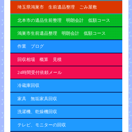
埼玉県鴻巣市 生前遺品整理 ごみ屋敷
北本市の遺品生前整理 明朗会計 低額コース
鴻巣市生前遺品整理 明朗会計 低額コース
作業 ブログ
回収相場 概算 見積
24時間受付依頼メール
冷蔵庫回収
家具 無垢家具回収
洗濯機、乾燥機回収
テレビ、モニターの回収