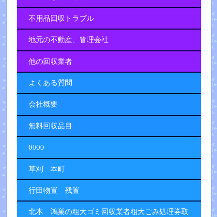
不用品回収トラブル
地元の不動産、管理会社
他の回収業者
よくある質問
会社概要
無料回収品目
0000
草刈 本町
行田物置 残置
北本 鴻巣の粗大ゴミ回収業者粗大ごみ処理券取