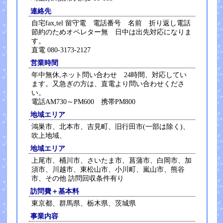
連絡先
自宅fax,tel 留守電 電話番号 名前 折り返し電話
節約のためオペレター無 日中は出先対応になりま
す。
直電 080-3173-2127
営業時間
年中無休,ネット問い合わせ 24時間、対応してい
ます。又急ぎの方は、直電より問い合わせくださ
い。
電話AM730～PM600 携帯PM800
地域エリア
鴻巣市、北本市、吉見町、旧行田市(一部は除く)、
吹上地域、
地域エリア
上尾市、桶川市、さいたま市、菖蒲市、白岡市、加
須市、川越市、東松山市、小川町、嵐山市、熊谷
市、その他 訪問回収条件有り
訪問費＋基本料
東京都、群馬県、栃木県、茨城県
事業内容