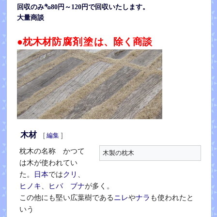
回収のみ㌔80円～120円で回収いたします。
大量商談
●枕木材
防腐剤塗
は、除く商談
木材
[
編集
]
枕木の名称 かつて
木製の枕木
は木が使われてい
た。
日本
では
クリ
、
ヒノキ
、
ヒバ
ブナ
が多く。
この他にも堅い広葉樹である
ニレ
や
ナラ
も使われたと
いう