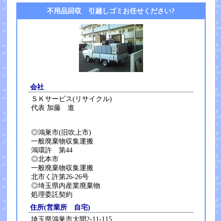
不用品回収 引越しゴミお任せください?
会社
ＳＫサービス(リサイクル)
代表 加藤 進
◎鴻巣市(旧吹上市)
一般廃棄物収集運搬
鴻環許 第44
◎北本市
一般廃棄物収集運搬
北市く許第26-26号
◎埼玉県内産業廃棄物
処理委託契約
住所(営業所 自宅)
埼玉県鴻巣市大間2-11-115