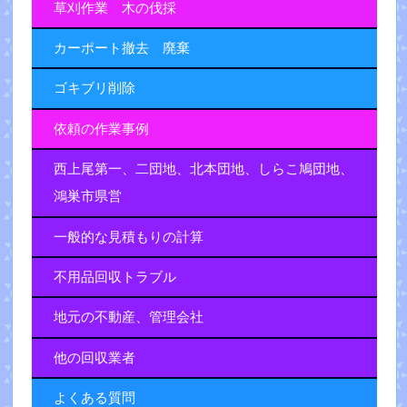
草刈作業 木の伐採
カーポート撤去 廃棄
ゴキブリ削除
依頼の作業事例
西上尾第一、二団地、北本団地、しらこ鳩団地、
鴻巣市県営
一般的な見積もりの計算
不用品回収トラブル
地元の不動産、管理会社
他の回収業者
よくある質問