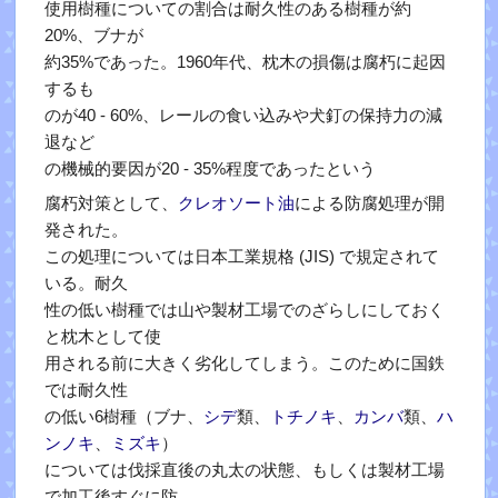
使用樹種についての割合は耐久性のある樹種が約
20%、ブナが
約35%であった。1960年代、枕木の損傷は腐朽に起因
するも
のが40 - 60%、レールの食い込みや犬釘の保持力の減
退など
の機械的要因が20 - 35%程度であったという
腐朽対策として、
クレオソート油
による防腐処理が開
発された。
この処理については日本工業規格 (JIS) で規定されて
いる。耐久
性の低い樹種では山や製材工場でのざらしにしておく
と枕木として使
用される前に大きく劣化してしまう。このために国鉄
では耐久性
の低い6樹種（ブナ、
シデ
類、
トチノキ
、
カンバ
類、
ハ
ンノキ
、
ミズキ
）
については伐採直後の丸太の状態、もしくは製材工場
で加工後すぐに防