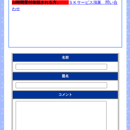
24時間受付依頼される方、
ＳＫサービス鴻巣 問い合
わせ
名前
題名
コメント