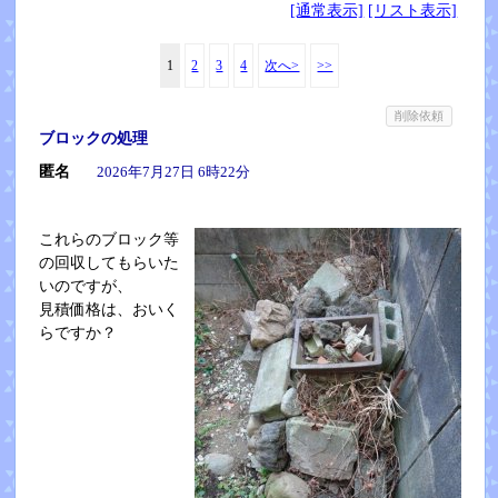
[通常表示]
[リスト表示]
1
2
3
4
次へ>
>>
削除依頼
ブロックの処理
匿名
2026年7月27日 6時22分
これらのブロック等
の回収してもらいた
いのですが、
見積価格は、おいく
らですか？