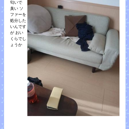
匂いで
臭い ソ
ファーを
処分した
いんです
が おい
くらでし
ょうか