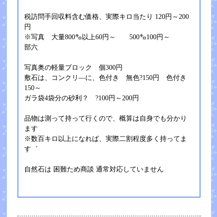
税訪問手回収料含む価格、実際キロ当たり 120円～200
円
※写真 大量800㌔以上60円～ 500㌔100円～
部六
写真奥の軽量ブロック 個300円
敷石は、コンクリ―に、色付き 無色?150円 色付き
150～
ガラ袋4袋分の砂利？ ?100円～200円
品物は測って持って行くので、概算は自身でも分かり
ます
※数百キロ以上になれば、実際二割程度多く持ってま
す゛
自然石は 困難ため商談 通常対応していません