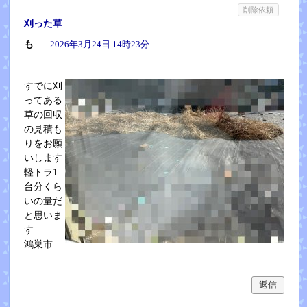
削除依頼
刈った草
も
2026年3月24日 14時23分
すでに刈
ってある
草の回収
の見積も
りをお願
いします
軽トラ1
台分くら
いの量だ
と思いま
す
鴻巣市
返信