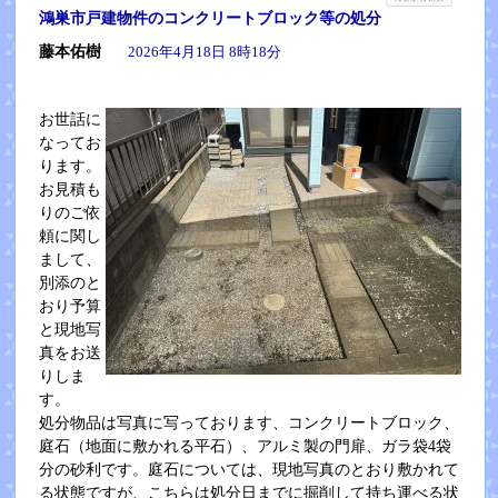
鴻巣市戸建物件のコンクリートブロック等の処分
藤本佑樹
2026年4月18日 8時18分
お世話に
なってお
ります。
お見積も
りのご依
頼に関し
まして、
別添のと
おり予算
と現地写
真をお送
りしま
す。
処分物品は写真に写っております、コンクリートブロック、
庭石（地面に敷かれる平石）、アルミ製の門扉、ガラ袋4袋
分の砂利です。庭石については、現地写真のとおり敷かれて
る状態ですが、こちらは処分日までに掘削して持ち運べる状