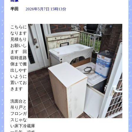
画像
半田
2026年5月7日 15時13分
こちらに
なります
見積もり
お願いし
ます 回
収時道路
側まで搬
出しやす
いように
置いてお
きます
洗面台と
吊り戸と
フロンガ
スじゃな
い床下冷蔵庫