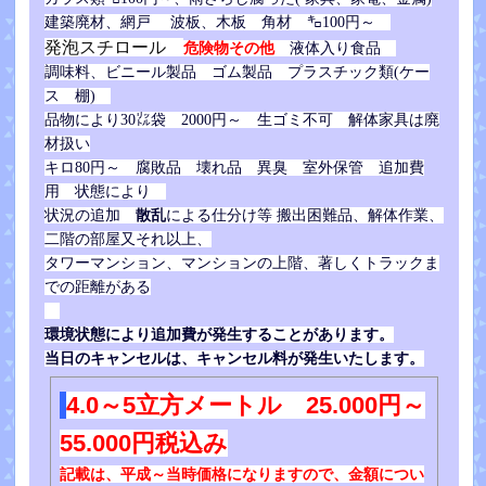
建築廃材、網戸 波板、木板 角材 ㌔100円～
発泡スチロール
危険物その他
液体入り食品
調味料、ビニール製品 ゴム製品 プラスチック類(ケー
ス 棚)
品物により30㍑袋 2000円～ 生ゴミ不可 解体家具は廃
材扱い
キロ80円～ 腐敗品 壊れ品 異臭 室外保管 追加費
用 状態により
散乱
による仕分
け等
状況の追加
搬出困難品、解体作業、
二階の部屋又それ以上、
タワーマンション、マンションの上階、著しくトラックま
での距離がある
環境状態により追加費が発生することがあります。
当日のキャンセルは、キャンセル料が発生いたします。
4.0～5立方メートル 25.000円～
55.000円税込み
記載は、平成～当時価格になりますので、金額につい