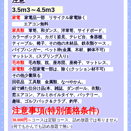
注意
3.5m3～4.5m3
家電
家電品一部 リサイクル家電除く
エアコン無料
家具類
箪笥、和ダンス、洋箪笥、サイドボード、
カラーボックス、カガミ姿見、テレビ台、食器棚、
ティーブル、椅子、その他の木材品、鉄衣類ケース 、
パイプハンガー、ベット枠(金属、木材、解体不可)
マットレス、(スプリング入り)
毛布類
毛布類、枕、座布団、座椅子、マットレス、
家電類
小型家電一部は、除く(クッション材不可)
その他少量限る
回収品 工具類 金属類、なべやかん、
紐で縛た仕分け品(本、雑誌、ダンボール、衣類)
窓エアコン、
アルミホイルタイヤ、バッテリー、
趣味、ゴルフバック＆クラブ、釣竿、
注意事項(特別価格条件)
30.000円～
コースは定額コース、詰め放題では有りません
(何でもかんでも詰め放題で無い)