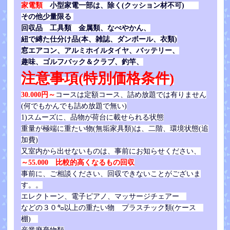
家電類
小型家電一部は、除く(クッション材不可)
その他少量限る
回収品 工具類 金属類、なべやかん、
紐で縛た仕分け品(本、雑誌、ダンボール、衣類)
窓エアコン、
アルミホイルタイヤ、バッテリー、
趣味、ゴルフバック＆クラブ、釣竿、
注意事項(特別価格条件)
30.000円～
コースは定額コース、詰め放題では有りません
(何でもかんでも詰め放題で無い)
1)スムーズに、品物が荷台に載せられる状態
重量が極端に重たい物(無垢家具類)は、二階、環境状態(追
加費)
又室内から出せないものは、事前にお知らせください、
～55.000 比較的高くなるもの回収
事前に、ご相談ください、回収できないことがございま
す。。
エレクトーン、電子ピアノ、マッサージチェアー
などの３０㌔以上の重たい物
プラスチック類(ケース
棚)