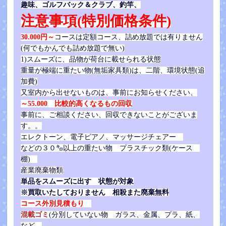
趣味、ゴルフバック＆クラブ、釣竿、
注意事項(特別価格条件)
30.000円～
コースは定額コース、詰め放題では有りません
(何でもかんでも詰め放題で無い)
1)スムーズに、品物が荷台に載せられる状態
重量が極端に重たい物(無垢家具類)は、二階、環境状態(追
加費)
又室内から出せないものは、事前にお知らせください、
～55.000 比較的高くなるもの回収
事前に、ご相談ください、回収できないことがございま
す。。
エレクトーン、電子ピアノ、マッサージチェアー
などの３０㌔以上の重たい物
プラスチック類(ケース
棚)
産業廃棄物類
単品をスムーズに出す 状態が対象
※買取いたしておりません 相殺また廃棄無料
コース外別見積もり
混載ゴミ
(分別していない物 ガラス、金属、プラ、紙、
など、