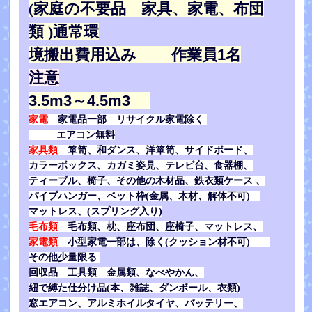
(家庭の不要品 家具、家電、布団
類 )
通常環
境搬出費用込み 作業員1名
注意
3.5m3～4.5m3
家電
家電品一部 リサイクル家電除く
エアコン無料
家具類
箪笥、和ダンス、洋箪笥、サイドボード、
カラーボックス、カガミ姿見、テレビ台、食器棚、
ティーブル、椅子、その他の木材品、鉄衣類ケース 、
パイプハンガー、ベット枠(金属、木材、解体不可)
マットレス、(スプリング入り)
毛布類
毛布類、枕、座布団、座椅子、マットレス、
家電類
小型家電一部は、除く(クッション材不可)
その他少量限る
回収品 工具類 金属類、なべやかん、
紐で縛た仕分け品(本、雑誌、ダンボール、衣類)
窓エアコン、
アルミホイルタイヤ、バッテリー、