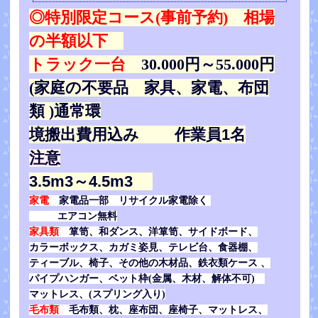
◎特別限定コース(事前予約) 相場
の半額以下
トラック一台
30.000円～55.000円
(家庭の不要品 家具、家電、布団
類 )
通常環
境搬出費用込み 作業員1名
注意
3.5m3～4.5m3
家電
家電品一部 リサイクル家電除く
エアコン無料
家具類
箪笥、和ダンス、洋箪笥、サイドボード、
カラーボックス、カガミ姿見、テレビ台、食器棚、
ティーブル、椅子、その他の木材品、鉄衣類ケース 、
パイプハンガー、ベット枠(金属、木材、解体不可)
マットレス、(スプリング入り)
毛布類
毛布類、枕、座布団、座椅子、マットレス、