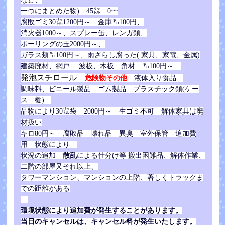
一つにまとめた物) 45㍑ 0～
腐敗ゴミ30㍑1200円～
金庫㌔100円、
消火器1000～、
スプレー缶、レンガ類、
ボーリングの玉2000円～、
ガラス類㌔100円～、雨ざらし腐った( 家具、家電、金属)
建築廃材、網戸 波板、木板 角材 ㌔100円～
発泡スチロール
危険物その他
液体入り食品
調味料、ビニール製品 ゴム製品 プラスチック類(ケー
ス 棚)
品物により30㍑袋 2000円～ 生ゴミ不可 解体家具は廃
材扱い
キロ80円～ 腐敗品 壊れ品 異臭 室外保管 追加費
用 状態により
散乱
による仕分
け等
状況の追加
搬出困難品、解体作業、
二階の部屋又それ以上、
タワーマンション、マンションの上階、著しくトラックま
での距離がある
環境状態により追加費が発生することがあります。
当日のキャンセルは、キャンセル料が発生いたします。