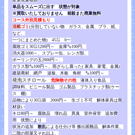
産業廃棄物類
単品をスムーズに出す 状態が対象
※買取いたしておりません 相殺また廃棄無料
コース外別見積もり
混載ゴミ
(分別していない物 ガラス、金属、プラ、紙、
など、
一つにまとめた物) 45㍑ 0～
腐敗ゴミ30㍑1200円～
金庫㌔100円、
消火器1000～、
スプレー缶、レンガ類、
ボーリングの玉2000円～、
ガラス類㌔100円～、雨ざらし腐った( 家具、家電、金属)
建築廃材、網戸 波板、木板 角材 ㌔100円～
発泡スチロール
危険物その他
液体入り食品
調味料、ビニール製品 ゴム製品 プラスチック類(ケー
ス 棚)
品物により30㍑袋 2000円～ 生ゴミ不可 解体家具は廃
材扱い
キロ80円～ 腐敗品 壊れ品 異臭 室外保管 追加費
用 状態により
散乱
による仕分
け等
状況の追加
搬出困難品、解体作業、
二階の部屋又それ以上、