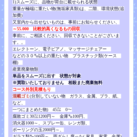
1)スムーズに、品物が荷台に載せられる状態
重量が極端に重たい物(無垢家具類)は、二階、環境状態(追
加費)
又室内から出せないものは、事前にお知らせください、
～55.000 比較的高くなるもの回収
事前に、ご相談ください、回収できないことがございま
す。。
エレクトーン、電子ピアノ、マッサージチェアー
などの３０㌔以上の重たい物
プラスチック類(ケース
棚)
産業廃棄物類
単品をスムーズに出す 状態が対象
※買取いたしておりません 相殺また廃棄無料
コース外別見積もり
混載ゴミ
(分別していない物 ガラス、金属、プラ、紙、
など、
一つにまとめた物) 45㍑ 0～
腐敗ゴミ30㍑1200円～
金庫㌔100円、
消火器1000～、
スプレー缶、レンガ類、
ボーリングの玉2000円～、
ガラス類㌔100円～、雨ざらし腐った( 家具、家電、金属)