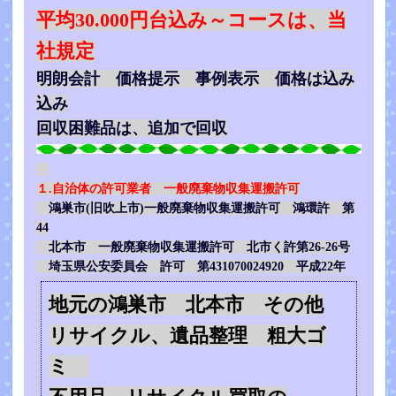
平均30.000円台込み～コースは、当
社規定
明朗会計 価格提示 事例表示 価格は込み
込み
回収困難品は、追加で回収
１.自治体の許可業者 一般廃棄物収集運搬許可
鴻巣市(旧吹上市)一般廃棄物収集運搬許可 鴻環許 第
44
北本市 一般廃棄物収集運搬許可 北市く許第26-26号
埼玉県公安委員会 許可 第431070024920 平成22年
地元の鴻巣市 北本市 その他
リサイクル、遺品整理 粗大ゴ
ミ