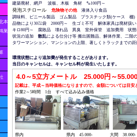
建築廃材、網戸 波板、木板 角材 ㌔100円～
発泡スチロール
危険物その他
液体入り食品
調味料、ビニール製品 ゴム製品 プラスチック類(ケース 棚
北本
品物により30㍑袋 2000円～ 生ゴミ不可 解体家具は廃材扱い
キロ80円～ 腐敗品 壊れ品 異臭 室外保管 追加費用 状
鴻巣
散乱
による仕分
け等
状況の追加
搬出困難品、解体作業、二階
タワーマンション、マンションの上階、著しくトラックまでの距
算
環境状態により追加費が発生することがあります。
当日のキャンセルは、キャンセル料が発生いたします。
4.0～5立方メートル 25.000円～55.0
社
記載は、平成～当時価格になりますので、金額については目安
作業2～5時間 1台 すべて込み込み価格
県内 県内 45.000- 大間 38.000-