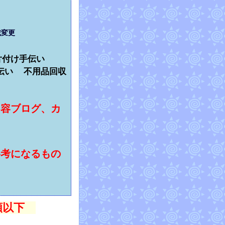
 記載変更
品片付け手伝い
伝い 不用品回収
内容ブログ、カ
参考になるもの
半額以下