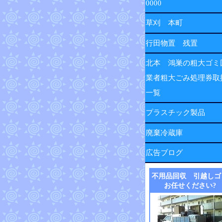
0000
草刈 本町
行田物置 残置
北本 鴻巣の粗大ゴミ
業者粗大ごみ処理券取
一覧
プラスチック製品
廃棄冷蔵庫
広告ブログ
不用品回収 引越しゴ
お任せください?