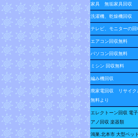
家具 無垢家具回収
洗濯機、乾燥機回収
テレビ、モニターの
エアコン回収無料
パソコン回収無料
ミシン 回収無料
編み機回収
廃家電回収 リサイク
無料より
エレクトーン回収 電
アノ回収 楽器類
鴻巣.北本市 大型ベッ