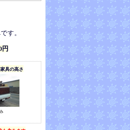
べです。
00円
8m家具の高さ
み