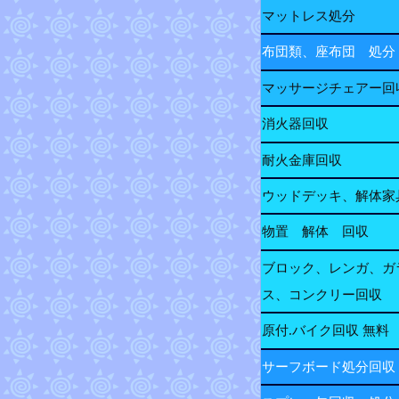
マットレス処分
布団類、座布団 処分
マッサージチェアー回
消火器回収
耐火金庫回収
ウッドデッキ、解体家
物置 解体 回収
ブロック、レンガ、ガ
ス、コンクリー回収
原付.バイク回収 無料
サーフボード処分回収