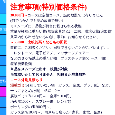
 引
注意事項(特別価格条件)
30.000円～
コースは定額コース、詰め放題では有りません
(何でもかんでも詰め放題で無い)
1)スムーズに、品物が荷台に載せられる状態
新聞
重量が極端に重たい物(無垢家具類)は、二階、環境状態(追加費)
又室内から出せないものは、事前にお知らせください、
～55.000 比較的高くなるもの回収
事前に、ご相談ください、回収できないことがございます。。
エレクトーン、電子ピアノ、マッサージチェアー
などの３０㌔以上の重たい物
プラスチック類(ケース 棚)
産業廃棄物類
単品をスムーズに出す 状態が対象
※買取いたしておりません 相殺また廃棄無料
コース外別見積もり
買取
混載ゴミ
(分別していない物 ガラス、金属、プラ、紙、など、
一つにまとめた物) 45㍑ 0～
腐敗ゴミ30㍑1200円～
金庫㌔100円、
消火器1000～、
スプレー缶、レンガ類、
ボーリングの玉2000円～、
ガラス類㌔100円～、雨ざらし腐った( 家具、家電、金属)