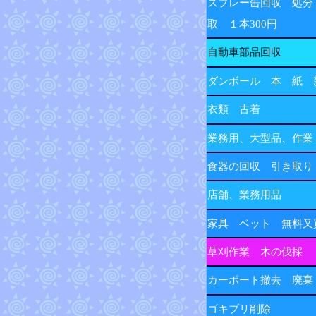
スプレー缶回収 処分
取 １本300円
自動車部品回収
ダンボール 本 紙 
衣類 古着
業務用、大型品、作業
食器の回収 引き取り
店舗、業務用品
家具 ベット 無料又
草刈作業 木の伐採
カーポート撤去 廃棄
ゴキブリ削除