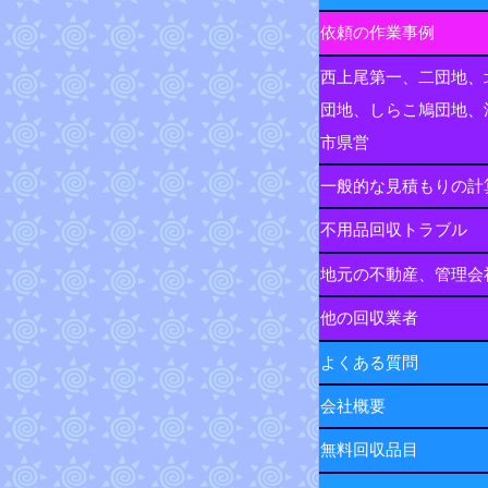
依頼の作業事例
西上尾第一、二団地、
団地、しらこ鳩団地、
市県営
一般的な見積もりの計
不用品回収トラブル
地元の不動産、管理会
他の回収業者
よくある質問
会社概要
無料回収品目