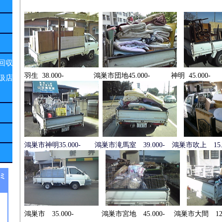
回収
羽生 38.000- 鴻巣市団地45.000- 神明 45.000-
扱店
鴻巣市神明35.000- 鴻巣市滝馬室 39.000- 鴻巣市吹上 15.0
ミ
鴻巣市 35.000- 鴻巣市宮地 45.000- 鴻巣市大間 12.0