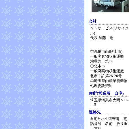
会社
ＳＫサービス(リサイク
ル)
代表 加藤 進
◎鴻巣市(旧吹上市)
一般廃棄物収集運搬
鴻環許 第44
◎北本市
一般廃棄物収集運搬
北市く許第26-26号
◎埼玉県内産業廃棄物
処理委託契約
住所(営業所 自宅)
埼玉県鴻巣市大間2-11-
115
連絡先
自宅fax,tel 留守電 電
話番号 名前 折り返
し電話