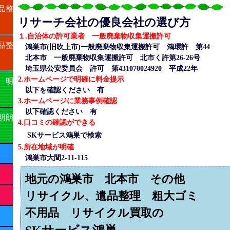
品整
リサーチ会社の優良会社の選び方
１.自治体の許可業者 一般廃棄物収集運搬許可
品整
鴻巣市(旧吹上市)一般廃棄物収集運搬許可 鴻環許 第44
北本市 一般廃棄物収集運搬許可 北市く許第26-26号
埼玉県公安委員会 許可 第431070024920 平成22年
2.ホームページで明確に料金提示
 明
以下を確認ください 有
3.ホームページに業務事例確認
以下確認ください 有
明朗
4.口コミの確認ができる
SKサービス鴻巣で検索
5.所在地域が明確
鴻巣市大間2-11-115
地元の鴻巣市 北本市 その他
リサイクル、遺品整理 粗大ゴミ
不用品 リサイクル買取の