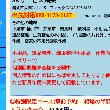
SKサービス鴻巣
鴻巣市大間2-11-115 ファックス048-596-8185
出先対応080-3173-2127
2026
.02.01
その他の地域
回収
上尾市 桶川市 加須市 吉見町 便利屋 不用
遺品整理、生前整理の不用品、ゴミ屋敷の片付け手
作業 空家の不用品回収作業
不用品、遺品整理、環境整理不用品 作業
テゴリーで、
個別回収概算金額を公開中
ル可
個人情報のため日にちは変更してあります
など新月年度へ変更して記載しています。
子ピ
◎特別限定コース(事前予約) 相場の
ド・
トラック一台
30.000円～