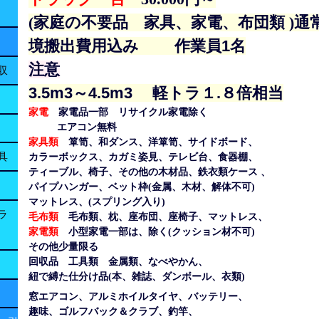
(家庭の不要品 家具、家電、布団類 )
通
境搬出費用込み 作業員1名
注意
収
3.5m3～4.5m3 軽トラ１.８倍相当
家電
家電品一部 リサイクル家電除く
エアコン無料
家具類
箪笥、和ダンス、洋箪笥、サイドボード、
具
カラーボックス、カガミ姿見、テレビ台、食器棚、
ティーブル、椅子、その他の木材品、鉄衣類ケース 、
パイプハンガー、ベット枠(金属、木材、解体不可)
マットレス、(スプリング入り)
ラ
毛布類
毛布類、枕、座布団、座椅子、マットレス、
家電類
小型家電一部は、除く(クッション材不可)
その他少量限る
回収品 工具類 金属類、なべやかん、
紐で縛た仕分け品(本、雑誌、ダンボール、衣類)
窓エアコン、
アルミホイルタイヤ、バッテリー、
趣味、ゴルフバック＆クラブ、釣竿、