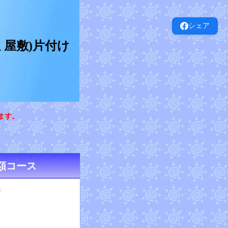
シェア
屋敷)片付け
ます。
額コース
り