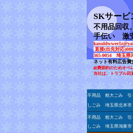
SK
サービ
不用品回収
手伝い 激
kassddwwee1z@yah
直接(出先対応)080-31
365-0054 埼玉県
ネット有料広告費
費節約のためオペ
経
当社は、トラブル回
不用品 粗大ごみ 引
しごみ 埼玉県北本市
不用品 粗大ごみ 引
しごみ 埼玉県鴻巣市