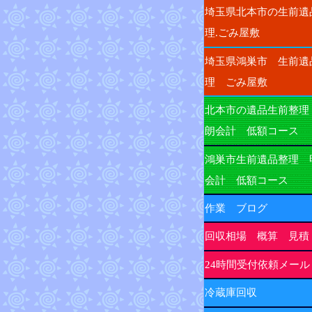
埼玉県北本市の生前遺
理.ごみ屋敷
埼玉県鴻巣市 生前遺
理 ごみ屋敷
北本市の遺品生前整理
朗会計 低額コース
鴻巣市生前遺品整理 
会計 低額コース
作業 ブログ
回収相場 概算 見積
24時間受付依頼メール
冷蔵庫回収