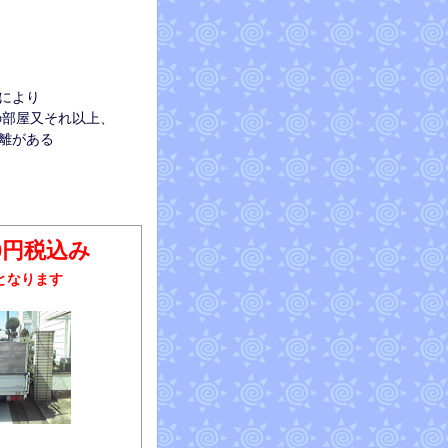
)
態により
の部屋又それ以上、
離がある
00円税込み
となります