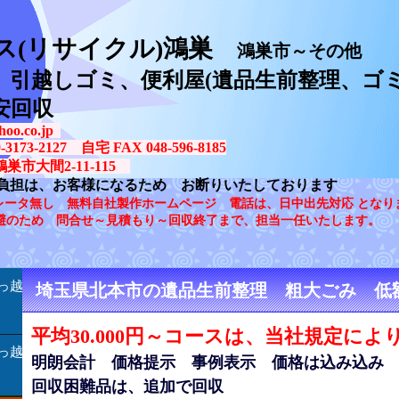
ス(リサイクル)鴻巣
鴻巣市～その他
、引越しゴミ、便利屋(遺品生前整理、ゴミ
安回収
oo.co.jp
73-2127 自宅 FAX 048-596-8185
鴻巣市大間2-11-115
負担は、お客様になるため お断りいたしております
レータ無し 無料自社製作ホームページ 電話は、日中出先対応 となり
避のため 問合せ～見積もり～回収終了まで、担当一任いたします。
っ越
埼玉県北本市の遺品生前整理 粗大ごみ 低
平均30.000円～コースは、当社規定によ
っ越
明朗会計 価格提示 事例表示 価格は込み込み
回収困難品は、追加で回収