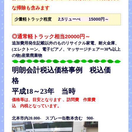
な掃除も含みます
2,5リューべ 15000円～
少量軽トラック程度
◎通常軽トラック相当20000円～
追加費用発生
記載以外のものリサイクル家電、耐火金庫、
(エレクトーン、電子ピアノ、マッサージチェアー30㌔以上
の物)産業廃棄物
明朗会計税込価格事例 税込価
格
平成18～23年 当時
価格等は、目安となります 、訪問費 作業費
込 内税となっています。
北本市内20.000- スプレー缶数本含む 900-