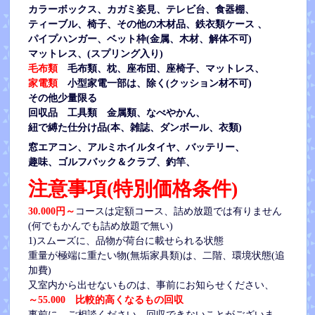
カラーボックス、カガミ姿見、テレビ台、食器棚、
ティーブル、椅子、その他の木材品、鉄衣類ケース 、
パイプハンガー、ベット枠(金属、木材、解体不可)
マットレス、(スプリング入り)
毛布類
毛布類、枕、座布団、座椅子、マットレス、
家電類
小型家電一部は、除く(クッション材不可)
その他少量限る
回収品 工具類 金属類、なべやかん、
紐で縛た仕分け品(本、雑誌、ダンボール、衣類)
窓エアコン、
アルミホイルタイヤ、バッテリー、
趣味、ゴルフバック＆クラブ、釣竿、
注意事項(特別価格条件)
30.000円～
コースは定額コース、詰め放題では有りません
(何でもかんでも詰め放題で無い)
1)スムーズに、品物が荷台に載せられる状態
重量が極端に重たい物(無垢家具類)は、二階、環境状態(追
加費)
又室内から出せないものは、事前にお知らせください、
～55.000 比較的高くなるもの回収
事前に、ご相談ください、回収できないことがございま