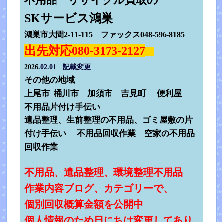
不用品 リサイクル買取の
SKサービス鴻巣
鴻巣市大間2-11-115 ファックス048-596-8185
出先対応080-3173-2127
2026
.02.01 記載変更
その他の地域
上尾市 桶川市 加須市 吉見町 便利屋
不用品片付け手伝い
遺品整理、生前整理の不用品、ゴミ屋敷の片
付け手伝い 不用品回収作業 空家の不用品
回収作業
不用品、遺品整理、環境整理不用品
作業内容ブログ、カテゴリーで、
個別回収概算金額を公開中
個人情報のため日にちは変更してあり