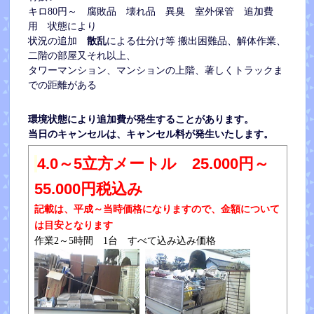
キロ80円～ 腐敗品 壊れ品 異臭 室外保管 追加費
用 状態により
散乱
による仕分
け等
状況の追加
搬出困難品、解体作業、
二階の部屋又それ以上、
タワーマンション、マンションの上階、著しくトラックま
での距離がある
環境状態により追加費が発生することがあります。
当日のキャンセルは、キャンセル料が発生いたします。
4.0～5立方メートル 25.000円～
55.000円税込み
記載は、平成～当時価格になりますので、金額について
は目安となります
作業2～5時間 1台 すべて込み込み価格