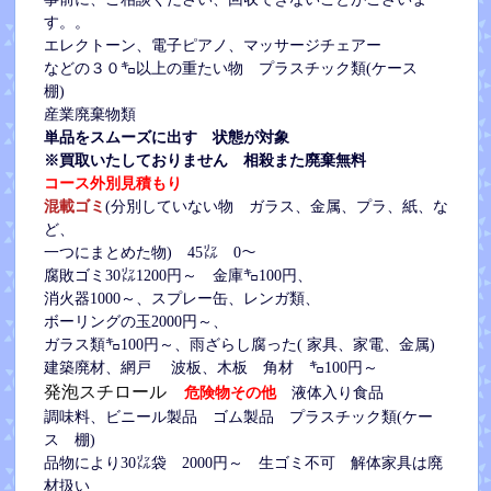
す。。
エレクトーン、電子ピアノ、マッサージチェアー
などの３０㌔以上の重たい物
プラスチック類(ケース
棚)
産業廃棄物類
単品をスムーズに出す 状態が対象
※買取いたしておりません 相殺また廃棄無料
コース外別見積もり
混載ゴミ
(分別していない物 ガラス、金属、プラ、紙、な
ど、
一つにまとめた物) 45㍑ 0～
腐敗ゴミ30㍑1200円～
金庫㌔100円、
消火器1000～、
スプレー缶、レンガ類、
ボーリングの玉2000円～、
ガラス類㌔100円～、雨ざらし腐った( 家具、家電、金属)
建築廃材、網戸 波板、木板 角材 ㌔100円～
発泡スチロール
危険物その他
液体入り食品
調味料、ビニール製品 ゴム製品 プラスチック類(ケー
ス 棚)
品物により30㍑袋 2000円～ 生ゴミ不可 解体家具は廃
材扱い