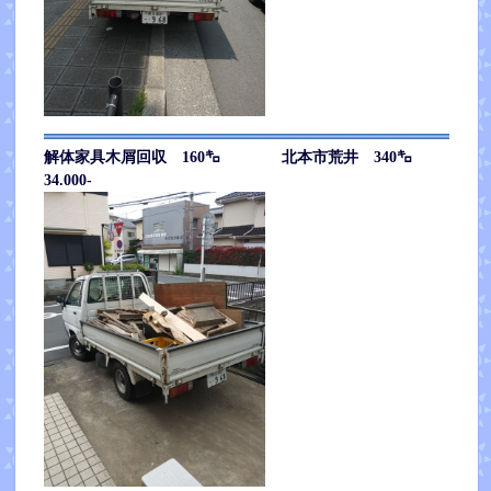
解体家具木屑回収 160㌔ 北本市荒井 340㌔
34.000-