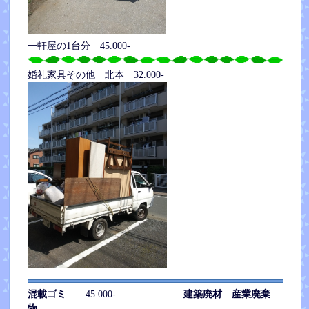
一軒屋の1台分 45.000-
婚礼家具その他 北本 32.000-
混載ゴミ
45.000-
建築廃材 産業廃棄
物