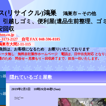
ス(リサイクル)鴻巣
鴻巣市～その他
、引越しゴミ、便利屋(遺品生前整理、ゴミ
安回収
oo.co.jp
73-2127 自宅 FAX 048-596-8185
鴻巣市大間2-11-115
負担は、お客様になるため お断りいたしております
レータ無し 無料自社製作ホームページ 電話は、日中出先対応 となり
避のため 問合せ～見積もり～回収終了まで、担当一任いたします。
っ越
隠れているゴミ屋敷
2019年2月3日 18時26分46秒 (Sun)
っ越
コピー