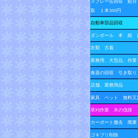
スプレー缶回収 処分
取 １本300円
自動車部品回収
ダンボール 本 紙 
衣類 古着
業務用、大型品、作業
食器の回収 引き取り
店舗、業務用品
家具 ベット 無料又
草刈作業 木の伐採
カーポート撤去 廃棄
ゴキブリ削除