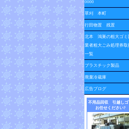
0000
草刈 本町
行田物置 残置
北本 鴻巣の粗大ゴミ
業者粗大ごみ処理券取
一覧
プラスチック製品
廃棄冷蔵庫
広告ブログ
不用品回収 引越しゴ
お任せください?