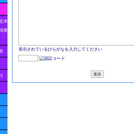
北本
鴻巣
表示されているひらがなを入力してください
算
社