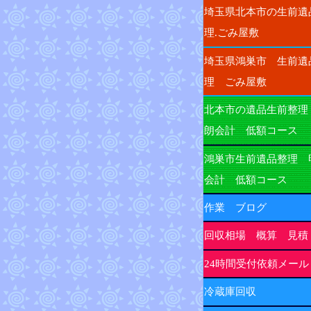
埼玉県北本市の生前遺
理.ごみ屋敷
埼玉県鴻巣市 生前遺
理 ごみ屋敷
北本市の遺品生前整理
朗会計 低額コース
鴻巣市生前遺品整理 
会計 低額コース
作業 ブログ
回収相場 概算 見積
24時間受付依頼メール
冷蔵庫回収