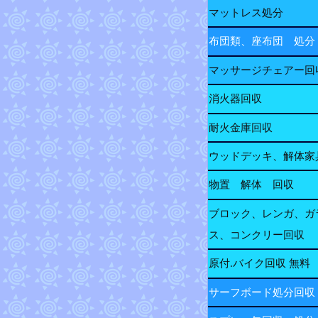
マットレス処分
布団類、座布団 処分
マッサージチェアー回
消火器回収
耐火金庫回収
ウッドデッキ、解体家
物置 解体 回収
ブロック、レンガ、ガ
ス、コンクリー回収
原付.バイク回収 無料
サーフボード処分回収