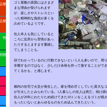
ゴミ屋敷の原因にはさまざ
品整
まな理由が挙げられます
が、寂しさやストレスとい
った精神的な負担が多くを
品整
占めているようです。
住人本人も気にしていると
 明
ころに近所から苦情があっ
たりするとますます萎縮し
てしまうことも。
明朗
頭でわかっているのに行動できないという人も多いので、周
非難するのではなく、少しだけ余裕を持って接することがで
てくるかも、と感じます。
都内の住宅で火災が発生した。家を埋め尽くしていた莫大な
が引火したとみられている。1人暮らしの住人は死亡。焼け跡
住人が20年にわたりため続けてきた10トンをこえるゴミが残
もったいないとあらゆるものをため込んできたという。