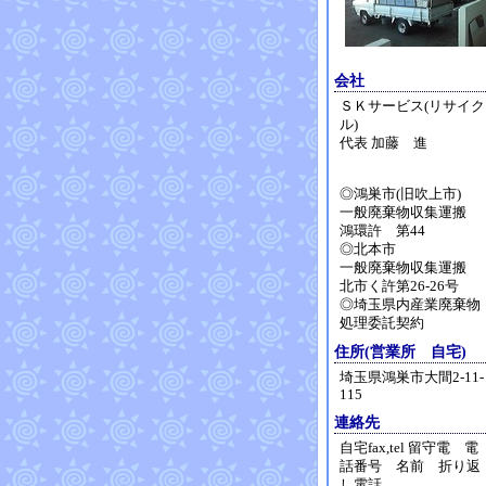
会社
ＳＫサービス(リサイク
ル)
代表 加藤 進
◎鴻巣市(旧吹上市)
一般廃棄物収集運搬
鴻環許 第44
◎北本市
一般廃棄物収集運搬
北市く許第26-26号
◎埼玉県内産業廃棄物
処理委託契約
住所(営業所 自宅)
埼玉県鴻巣市大間2-11-
115
連絡先
自宅fax,tel 留守電 電
話番号 名前 折り返
し電話