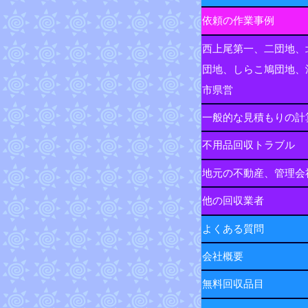
依頼の作業事例
西上尾第一、二団地、
団地、しらこ鳩団地、
市県営
一般的な見積もりの計
不用品回収トラブル
地元の不動産、管理会
他の回収業者
よくある質問
会社概要
無料回収品目