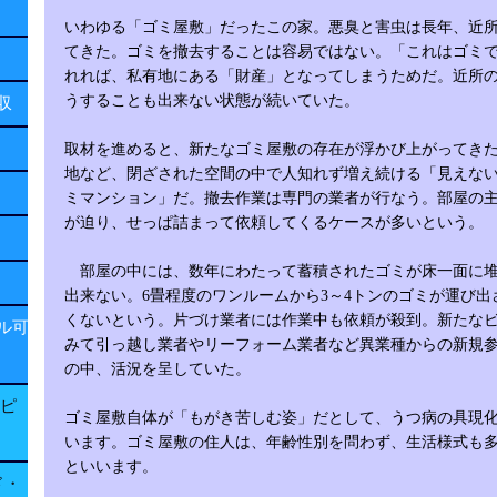
いわゆる「ゴミ屋敷」だったこの家。悪臭と害虫は長年、近
てきた。ゴミを撤去することは容易ではない。「これはゴミ
れれば、私有地にある「財産」となってしまうためだ。近所
うすることも出来ない状態が続いていた。
回収
取材を進めると、新たなゴミ屋敷の存在が浮かび上がってき
地など、閉ざされた空間の中で人知れず増え続ける「見えな
ミマンション」だ。撤去作業は専門の業者が行なう。部屋の
が迫り、せっぱ詰まって依頼してくるケースが多いという。
部屋の中には、数年にわたって蓄積されたゴミが床一面に堆
出来ない。6畳程度のワンルームから3～4トンのゴミが運び出
くないという。片づけ業者には作業中も依頼が殺到。新たな
ル可
みて引っ越し業者やリーフォーム業者など異業種からの新規
の中、活況を呈していた。
子ピ
ゴミ屋敷自体が「もがき苦しむ姿」だとして、うつ病の具現
います。ゴミ屋敷の住人は、年齢性別を問わず、生活様式も
といいます。
ド・