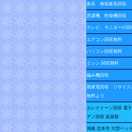
家具 無垢家具回収
洗濯機、乾燥機回収
テレビ、モニターの
エアコン回収無料
パソコン回収無料
ミシン 回収無料
編み機回収
廃家電回収 リサイク
無料より
エレクトーン回収 電
アノ回収 楽器類
鴻巣.北本市 大型ベッ