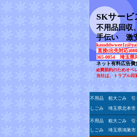
SK
サービ
不用品回収
手伝い 激
kassddwwee1z@yah
直接(出先対応)080-31
365-0054 埼玉県
ネット有料広告費
費節約のためオペ
経
当社は、トラブル回
不用品 粗大ごみ 引
しごみ 埼玉県北本市
不用品 粗大ごみ 引
しごみ 埼玉県鴻巣市