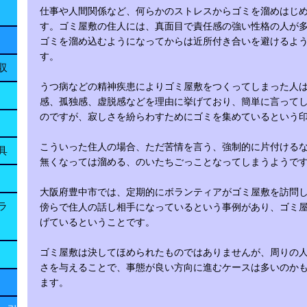
仕事や人間関係など、何らかのストレスからゴミを溜めはじ
す。ゴミ屋敷の住人には、真面目で責任感の強い性格の人が
ゴミを溜め込むようになってからは近所付き合いを避けるよ
す。
収
うつ病などの精神疾患によりゴミ屋敷をつくってしまった人
感、孤独感、虚脱感などを理由に挙げており、簡単に言って
のですが、寂しさを紛らわすためにゴミを集めているという
こういった住人の場合、ただ苦情を言う、強制的に片付ける
具
無くなっては溜める、のいたちごっことなってしまうようで
大阪府豊中市では、定期的にボランティアがゴミ屋敷を訪問
ラ
傍らで住人の話し相手になっているという事例があり、ゴミ
げているということです。
ゴミ屋敷は決してほめられたものではありませんが、周りの
さを与えることで、事態が良い方向に進むケースは多いのか
ます。