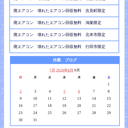
廃エアコン 壊れたエアコン回収無料 吉見町限定
廃エアコン 壊れたエアコン回収無料 鴻巣限定
廃エアコン 壊れたエアコン回収無料 北本市限定
廃エアコン 壊れたエアコン回収無料 行田市限定
作業 ブログ
7月
2026年8月
9月
日
月
火
水
木
金
土
1
2
3
4
5
6
7
8
9
10
11
12
13
14
15
16
17
18
19
20
21
22
23
24
25
26
27
28
29
30
31