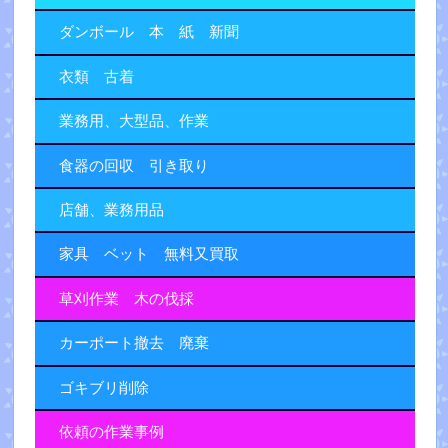
ダンボール 本 紙 新聞
衣類 古着
業務用、大型品、作業
食器の回収 引き取り
店舗、業務用品
家具 ベット 無料又買取
草刈作業 木の伐採
カーポート撤去 廃棄
ゴキブリ削除
依頼の作業事例