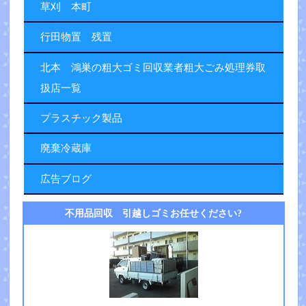
草刈 本町
行田物置 残置
北本 鴻巣の粗大ゴミ回収業者粗大ごみ処理券取
扱店一覧
プラスチック製品
廃棄冷蔵庫
広告ブログ
不用品回収 引越しゴミお任せください?