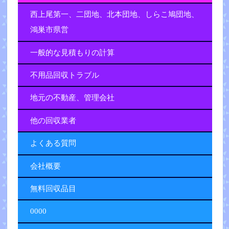
西上尾第一、二団地、北本団地、しらこ鳩団地、
鴻巣市県営
一般的な見積もりの計算
不用品回収トラブル
地元の不動産、管理会社
他の回収業者
よくある質問
会社概要
無料回収品目
0000