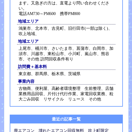
ます。又急ぎの方は、直電より問い合わせくださ
い。
電話AM730～PM600 携帯PM800
地域エリア
鴻巣市、北本市、吉見町、旧行田市(一部は除く)、
吹上地域、
地域エリア
上尾市、桶川市、さいたま市、菖蒲市、白岡市、加
須市、川越市、東松山市、小川町、嵐山市、熊谷
市、その他 訪問回収条件有り
訪問費＋基本料
東京都、群馬県、栃木県、茨城県
事業内容
古物商、便利屋、高齢者環境整理 生前整理、店舗
業務用品回収、片付け代行作業、家電回収業務、粒
大ごみ回収 リサイクル リュース その他
最近の記事一覧
廃エアコン 壊れたエアコン回収無料 吹上町限定