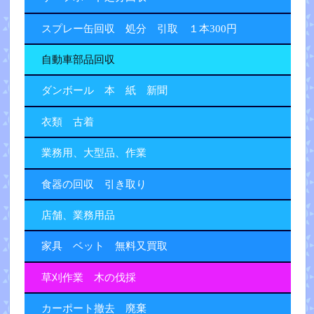
スプレー缶回収 処分 引取 １本300円
自動車部品回収
ダンボール 本 紙 新聞
衣類 古着
業務用、大型品、作業
食器の回収 引き取り
店舗、業務用品
家具 ベット 無料又買取
草刈作業 木の伐採
カーポート撤去 廃棄