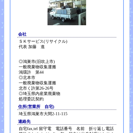
会社
ＳＫサービス(リサイクル)
代表 加藤 進
◎鴻巣市(旧吹上市)
一般廃棄物収集運搬
鴻環許 第44
◎北本市
一般廃棄物収集運搬
北市く許第26-26号
◎埼玉県内産業廃棄物
処理委託契約
住所(営業所 自宅)
埼玉県鴻巣市大間2-11-115
連絡先
自宅fax,tel 留守電 電話番号 名前 折り返し電話