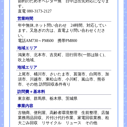
節約のためオペレター無 日中は出先対応になりま
す。
直電 080-3173-2127
営業時間
年中無休,ネット問い合わせ 24時間、対応してい
ます。又急ぎの方は、直電より問い合わせくださ
い。
電話AM730～PM600 携帯PM800
地域エリア
鴻巣市、北本市、吉見町、旧行田市(一部は除く)、
吹上地域、
地域エリア
上尾市、桶川市、さいたま市、菖蒲市、白岡市、加
須市、川越市、東松山市、小川町、嵐山市、熊谷
市、その他 訪問回収条件有り
訪問費＋基本料
東京都、群馬県、栃木県、茨城県
事業内容
古物商、便利屋、高齢者環境整理 生前整理、店舗
業務用品回収、片付け代行作業、家電回収業務、粒
大ごみ回収 リサイクル リュース その他