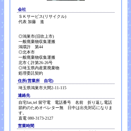
会社
ＳＫサービス(リサイクル)
代表 加藤 進
◎鴻巣市(旧吹上市)
一般廃棄物収集運搬
鴻環許 第44
◎北本市
一般廃棄物収集運搬
北市く許第26-26号
◎埼玉県内産業廃棄物
処理委託契約
住所(営業所 自宅)
埼玉県鴻巣市大間2-11-115
連絡先
自宅fax,tel 留守電 電話番号 名前 折り返し電話
節約のためオペレター無 日中は出先対応になりま
す。
直電 080-3173-2127
営業時間