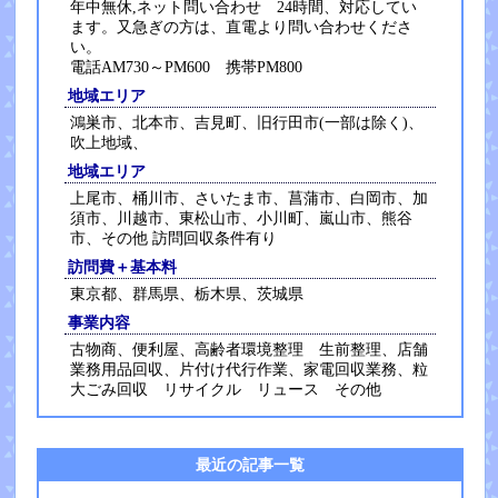
年中無休,ネット問い合わせ 24時間、対応してい
ます。又急ぎの方は、直電より問い合わせくださ
い。
電話AM730～PM600 携帯PM800
地域エリア
鴻巣市、北本市、吉見町、旧行田市(一部は除く)、
吹上地域、
地域エリア
上尾市、桶川市、さいたま市、菖蒲市、白岡市、加
須市、川越市、東松山市、小川町、嵐山市、熊谷
市、その他 訪問回収条件有り
訪問費＋基本料
東京都、群馬県、栃木県、茨城県
事業内容
古物商、便利屋、高齢者環境整理 生前整理、店舗
業務用品回収、片付け代行作業、家電回収業務、粒
大ごみ回収 リサイクル リュース その他
最近の記事一覧