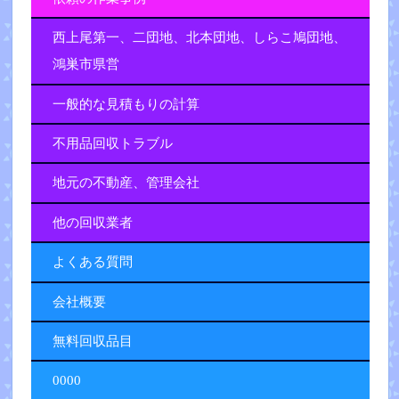
西上尾第一、二団地、北本団地、しらこ鳩団地、
鴻巣市県営
一般的な見積もりの計算
不用品回収トラブル
地元の不動産、管理会社
他の回収業者
よくある質問
会社概要
無料回収品目
0000