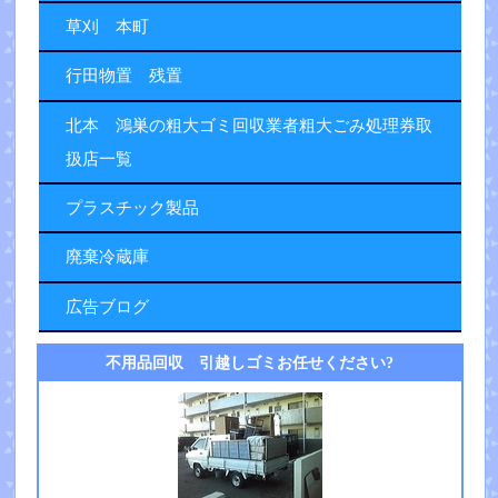
草刈 本町
行田物置 残置
北本 鴻巣の粗大ゴミ回収業者粗大ごみ処理券取
扱店一覧
プラスチック製品
廃棄冷蔵庫
広告ブログ
不用品回収 引越しゴミお任せください?