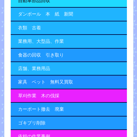
自動車部品回収
ダンボール 本 紙 新聞
衣類 古着
業務用、大型品、作業
食器の回収 引き取り
店舗、業務用品
家具 ベット 無料又買取
草刈作業 木の伐採
カーポート撤去 廃棄
ゴキブリ削除
依頼の作業事例