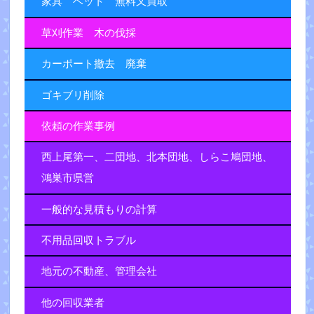
家具 ベット 無料又買取
草刈作業 木の伐採
カーポート撤去 廃棄
ゴキブリ削除
依頼の作業事例
西上尾第一、二団地、北本団地、しらこ鳩団地、
鴻巣市県営
一般的な見積もりの計算
不用品回収トラブル
地元の不動産、管理会社
他の回収業者