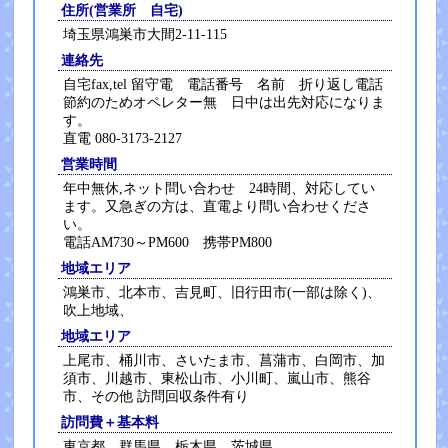
住所(営業所 自宅)
埼玉県鴻巣市大間2-11-115
連絡先
自宅fax,tel 留守電 電話番号 名前 折り返し電話
節約のためオペレター無 日中は出先対応になりま
す。
直電 080-3173-2127
営業時間
年中無休,ネット問い合わせ 24時間、対応してい
ます。又急ぎの方は、直電より問い合わせくださ
い。
電話AM730～PM600 携帯PM800
地域エリア
鴻巣市、北本市、吉見町、旧行田市(一部は除く)、
吹上地域、
地域エリア
上尾市、桶川市、さいたま市、菖蒲市、白岡市、加
須市、川越市、東松山市、小川町、嵐山市、熊谷
市、その他 訪問回収条件有り
訪問費＋基本料
東京都、群馬県、栃木県、茨城県