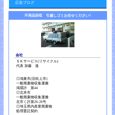
広告ブログ
不用品回収 引越しゴミお任せください?
会社
ＳＫサービス(リサイクル)
代表 加藤 進
◎鴻巣市(旧吹上市)
一般廃棄物収集運搬
鴻環許 第44
◎北本市
一般廃棄物収集運搬
北市く許第26-26号
◎埼玉県内産業廃棄物
処理委託契約