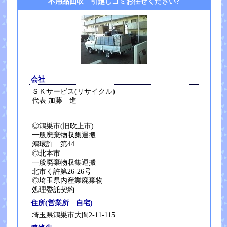
不用品回収 引越しゴミお任せください?
会社
ＳＫサービス(リサイクル)
代表 加藤 進
◎鴻巣市(旧吹上市)
一般廃棄物収集運搬
鴻環許 第44
◎北本市
一般廃棄物収集運搬
北市く許第26-26号
◎埼玉県内産業廃棄物
処理委託契約
住所(営業所 自宅)
埼玉県鴻巣市大間2-11-115