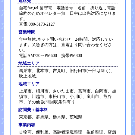
連絡先
自宅fax,tel 留守電 電話番号 名前 折り返し電話
節約のためオペレター無 日中は出先対応になりま
す。
直電 080-3173-2127
営業時間
年中無休,ネット問い合わせ 24時間、対応してい
ます。又急ぎの方は、直電より問い合わせくださ
い。
電話AM730～PM600 携帯PM800
地域エリア
鴻巣市、北本市、吉見町、旧行田市(一部は除く)、
吹上地域、
地域エリア
上尾市、桶川市、さいたま市、菖蒲市、白岡市、加
須市、川越市、東松山市、小川町、嵐山市、熊谷
市、その他 訪問回収条件有り
訪問費＋基本料
東京都、群馬県、栃木県、茨城県
事業内容
古物商、便利屋、高齢者環境整理 生前整理、店舗