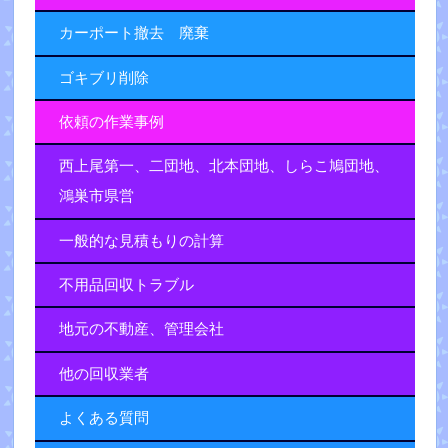
カーポート撤去 廃棄
ゴキブリ削除
依頼の作業事例
西上尾第一、二団地、北本団地、しらこ鳩団地、
鴻巣市県営
一般的な見積もりの計算
不用品回収トラブル
地元の不動産、管理会社
他の回収業者
よくある質問