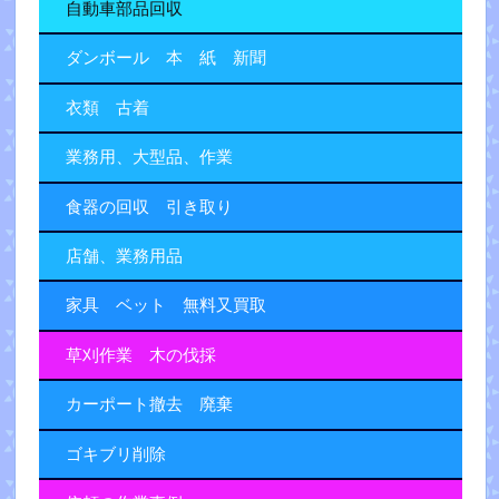
自動車部品回収
ダンボール 本 紙 新聞
衣類 古着
業務用、大型品、作業
食器の回収 引き取り
店舗、業務用品
家具 ベット 無料又買取
草刈作業 木の伐採
カーポート撤去 廃棄
ゴキブリ削除