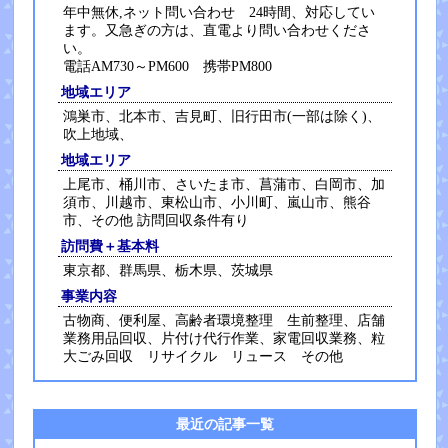
年中無休,ネット問い合わせ 24時間、対応してい
ます。又急ぎの方は、直電より問い合わせくださ
い。
電話AM730～PM600 携帯PM800
地域エリア
鴻巣市、北本市、吉見町、旧行田市(一部は除く)、
吹上地域、
地域エリア
上尾市、桶川市、さいたま市、菖蒲市、白岡市、加
須市、川越市、東松山市、小川町、嵐山市、熊谷
市、その他 訪問回収条件有り
訪問費＋基本料
東京都、群馬県、栃木県、茨城県
事業内容
古物商、便利屋、高齢者環境整理 生前整理、店舗
業務用品回収、片付け代行作業、家電回収業務、粒
大ごみ回収 リサイクル リュース その他
最近の記事一覧