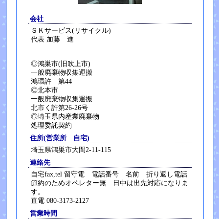
会社
ＳＫサービス(リサイクル)
代表 加藤 進
◎鴻巣市(旧吹上市)
一般廃棄物収集運搬
鴻環許 第44
◎北本市
一般廃棄物収集運搬
北市く許第26-26号
◎埼玉県内産業廃棄物
処理委託契約
住所(営業所 自宅)
埼玉県鴻巣市大間2-11-115
連絡先
自宅fax,tel 留守電 電話番号 名前 折り返し電話
節約のためオペレター無 日中は出先対応になりま
す。
直電 080-3173-2127
営業時間