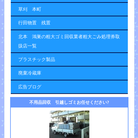
草刈 本町
行田物置 残置
北本 鴻巣の粗大ゴミ回収業者粗大ごみ処理券取
扱店一覧
プラスチック製品
廃棄冷蔵庫
広告ブログ
不用品回収 引越しゴミお任せください?