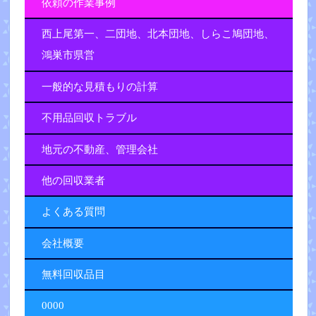
依頼の作業事例
西上尾第一、二団地、北本団地、しらこ鳩団地、
鴻巣市県営
一般的な見積もりの計算
不用品回収トラブル
地元の不動産、管理会社
他の回収業者
よくある質問
会社概要
無料回収品目
0000