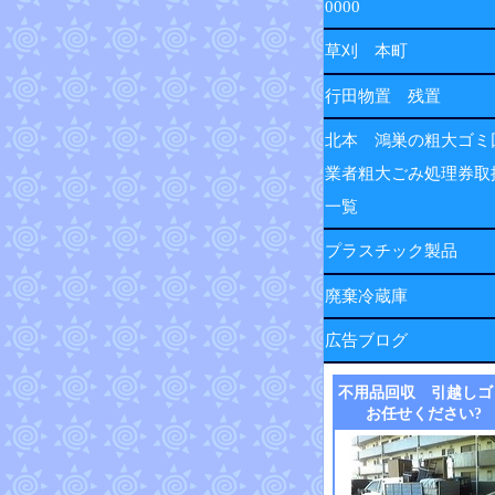
0000
草刈 本町
行田物置 残置
北本 鴻巣の粗大ゴミ
業者粗大ごみ処理券取
一覧
プラスチック製品
廃棄冷蔵庫
広告ブログ
不用品回収 引越しゴ
お任せください?