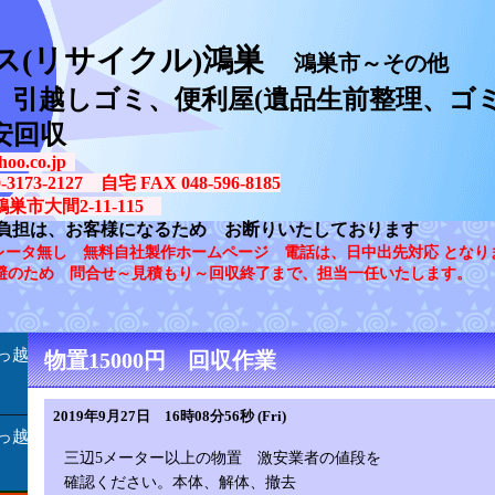
ス(リサイクル)鴻巣
鴻巣市～その他
、引越しゴミ、便利屋(遺品生前整理、ゴミ
安回収
oo.co.jp
73-2127 自宅 FAX 048-596-8185
鴻巣市大間2-11-115
負担は、お客様になるため お断りいたしております
レータ無し 無料自社製作ホームページ 電話は、日中出先対応 となり
避のため 問合せ～見積もり～回収終了まで、担当一任いたします。
っ越
物置15000円 回収作業
2019年9月27日 16時08分56秒 (Fri)
っ越
三辺5メーター以上の物置 激安業者の値段を
確認ください。本体、解体、撤去