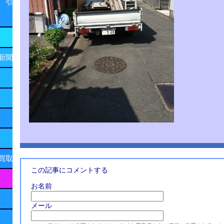
 引
新聞
買取
この記事にコメントする
お名前
メール