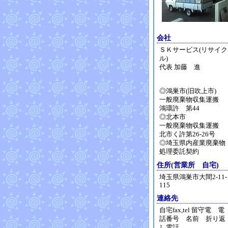
会社
ＳＫサービス(リサイク
ル)
代表 加藤 進
◎鴻巣市(旧吹上市)
一般廃棄物収集運搬
鴻環許 第44
◎北本市
一般廃棄物収集運搬
北市く許第26-26号
◎埼玉県内産業廃棄物
処理委託契約
住所(営業所 自宅)
埼玉県鴻巣市大間2-11-
115
連絡先
自宅fax,tel 留守電 電
話番号 名前 折り返
し電話