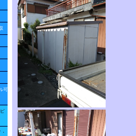
回収
ル可
子ピ
ド・