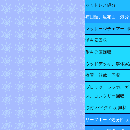
マットレス処分
布団類、座布団 処分
マッサージチェアー回
消火器回収
耐火金庫回収
ウッドデッキ、解体家
物置 解体 回収
ブロック、レンガ、ガ
ス、コンクリー回収
原付.バイク回収 無料
サーフボード処分回収