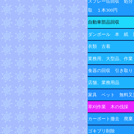
スプレー缶回収 処分
取 １本300円
自動車部品回収
ダンボール 本 紙 
衣類 古着
業務用、大型品、作業
食器の回収 引き取り
店舗、業務用品
家具 ベット 無料又
草刈作業 木の伐採
カーポート撤去 廃棄
ゴキブリ削除