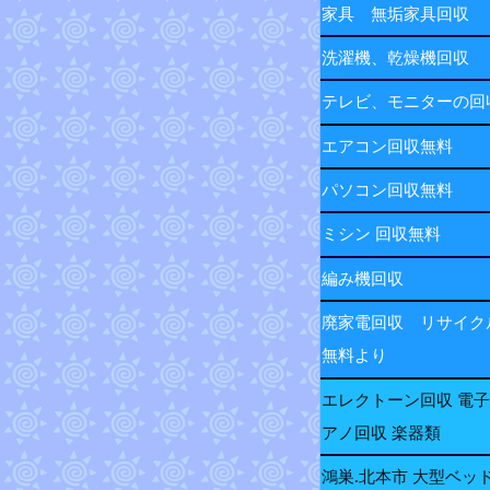
家具 無垢家具回収
洗濯機、乾燥機回収
テレビ、モニターの
エアコン回収無料
パソコン回収無料
ミシン 回収無料
編み機回収
廃家電回収 リサイク
無料より
エレクトーン回収 電
アノ回収 楽器類
鴻巣.北本市 大型ベッ