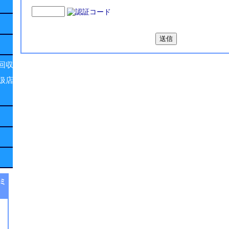
回収
扱店
ミ