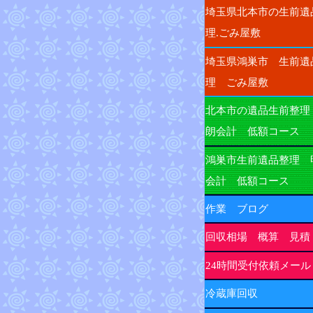
埼玉県北本市の生前遺
理.ごみ屋敷
埼玉県鴻巣市 生前遺
理 ごみ屋敷
北本市の遺品生前整理
朗会計 低額コース
鴻巣市生前遺品整理 
会計 低額コース
作業 ブログ
回収相場 概算 見積
24時間受付依頼メール
冷蔵庫回収