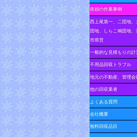
依頼の作業事例
西上尾第一、二団地、
団地、しらこ鳩団地、
市県営
一般的な見積もりの計
不用品回収トラブル
地元の不動産、管理会
他の回収業者
よくある質問
会社概要
無料回収品目