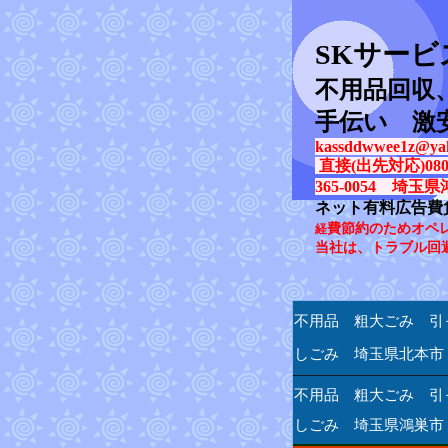
SK
サービ
不用品回収
手伝い 激
kassddwwee1z@yah
直接(出先対応)080-31
365-0054 埼玉県
ネット有料広告費
費節約のためオペ
経
当社は、トラブル回
不用品 粗大ごみ 引
しごみ 埼玉県北本市
不用品 粗大ごみ 引
しごみ 埼玉県鴻巣市