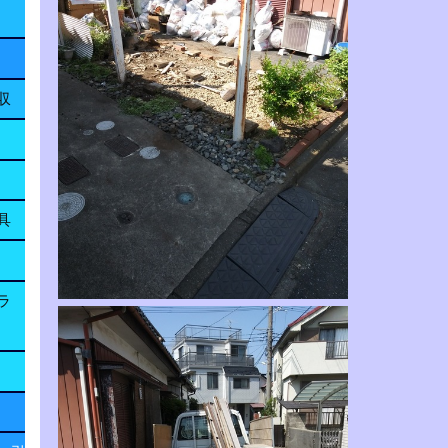
収
具
ラ