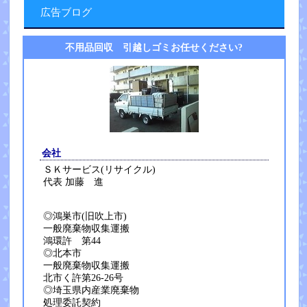
広告ブログ
不用品回収 引越しゴミお任せください?
会社
ＳＫサービス(リサイクル)
代表 加藤 進
◎鴻巣市(旧吹上市)
一般廃棄物収集運搬
鴻環許 第44
◎北本市
一般廃棄物収集運搬
北市く許第26-26号
◎埼玉県内産業廃棄物
処理委託契約