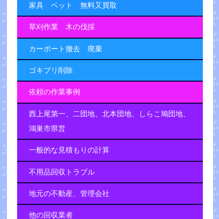
家具 ベット 無料又買取
草刈作業 木の伐採
カーポート撤去 廃棄
ゴキブリ削除
依頼の作業事例
西上尾第一、二団地、北本団地、しらこ鳩団地、
鴻巣市県営
一般的な見積もりの計算
不用品回収トラブル
地元の不動産、管理会社
他の回収業者