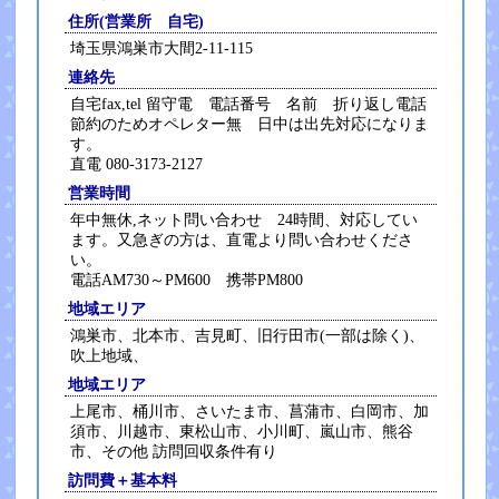
住所(営業所 自宅)
埼玉県鴻巣市大間2-11-115
連絡先
自宅fax,tel 留守電 電話番号 名前 折り返し電話
節約のためオペレター無 日中は出先対応になりま
す。
直電 080-3173-2127
営業時間
年中無休,ネット問い合わせ 24時間、対応してい
ます。又急ぎの方は、直電より問い合わせくださ
い。
電話AM730～PM600 携帯PM800
地域エリア
鴻巣市、北本市、吉見町、旧行田市(一部は除く)、
吹上地域、
地域エリア
上尾市、桶川市、さいたま市、菖蒲市、白岡市、加
須市、川越市、東松山市、小川町、嵐山市、熊谷
市、その他 訪問回収条件有り
訪問費＋基本料