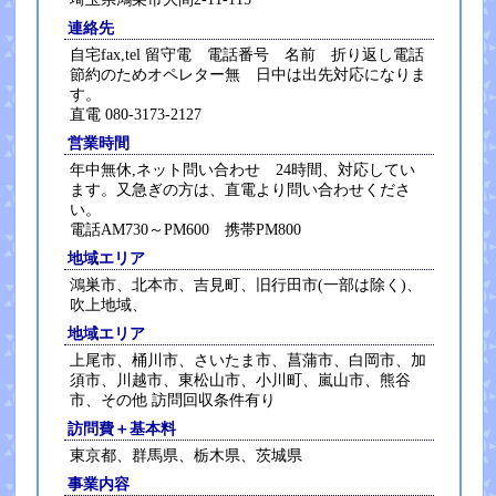
連絡先
自宅fax,tel 留守電 電話番号 名前 折り返し電話
節約のためオペレター無 日中は出先対応になりま
す。
直電 080-3173-2127
営業時間
年中無休,ネット問い合わせ 24時間、対応してい
ます。又急ぎの方は、直電より問い合わせくださ
い。
電話AM730～PM600 携帯PM800
地域エリア
鴻巣市、北本市、吉見町、旧行田市(一部は除く)、
吹上地域、
地域エリア
上尾市、桶川市、さいたま市、菖蒲市、白岡市、加
須市、川越市、東松山市、小川町、嵐山市、熊谷
市、その他 訪問回収条件有り
訪問費＋基本料
東京都、群馬県、栃木県、茨城県
事業内容