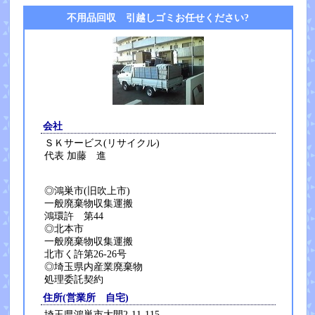
不用品回収 引越しゴミお任せください?
会社
ＳＫサービス(リサイクル)
代表 加藤 進
◎鴻巣市(旧吹上市)
一般廃棄物収集運搬
鴻環許 第44
◎北本市
一般廃棄物収集運搬
北市く許第26-26号
◎埼玉県内産業廃棄物
処理委託契約
住所(営業所 自宅)
埼玉県鴻巣市大間2-11-115