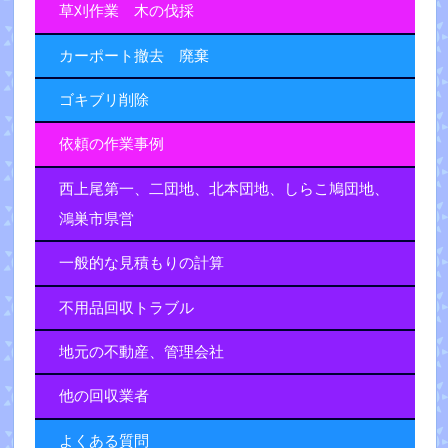
草刈作業 木の伐採
カーポート撤去 廃棄
ゴキブリ削除
依頼の作業事例
西上尾第一、二団地、北本団地、しらこ鳩団地、
鴻巣市県営
一般的な見積もりの計算
不用品回収トラブル
地元の不動産、管理会社
他の回収業者
よくある質問