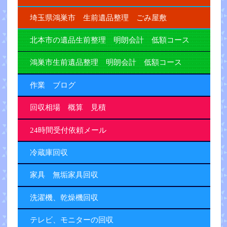
埼玉県鴻巣市 生前遺品整理 ごみ屋敷
北本市の遺品生前整理 明朗会計 低額コース
鴻巣市生前遺品整理 明朗会計 低額コース
作業 ブログ
回収相場 概算 見積
24時間受付依頼メール
冷蔵庫回収
家具 無垢家具回収
洗濯機、乾燥機回収
テレビ、モニターの回収