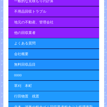
一般的な見積もりの計算
不用品回収トラブル
地元の不動産、管理会社
他の回収業者
よくある質問
会社概要
無料回収品目
0000
草刈 本町
行田物置 残置
北本 鴻巣の粗大ゴミ回収業者粗大ごみ処理券取