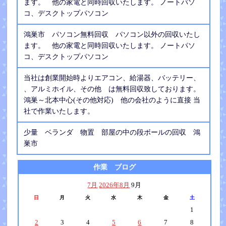
ます。 他の家電と同時回収いたします。 ノートパソ
コ、デスクトップパソコン
鴻巣市 パソコン無料回収 パソコン以外の回収いたし
ます。 他の家電と同時回収いたします。 ノートパソ
コ、デスクトップパソコン
当社は創業開始時よりエアコン、給湯器、バッテリー、
、アルミホイル、その他 は無料回収致しております。
鴻巣～北本中心(その他対応) 他の会社のように直接 当
社で作業いたします。
少量 ベランダ 物置 部屋の中の段ボールの回収 鴻
巣市
作業 ブログ
7月
2026年8月
9月
日
月
火
水
木
金
土
1
2
3
4
5
6
7
8