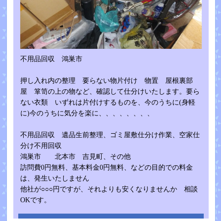
不用品回収 鴻巣市
押し入れ内の整理 要らない物片付け 物置 屋根裏部
屋 箪笥の上の物など、確認して仕分けいたします。要ら
ない衣類 いずれは片付けするものを、今のうちに(身軽
に)今のうちに気分を楽に、、、、、、、、
不用品回収 遺品生前整理、ゴミ屋敷仕分け作業、空家仕
分け不用回収
鴻巣市 北本市 吉見町、その他
訪問費0円無料、基本料金0円無料、などの目的での料金
は、発生いたしません
他社が○○○円ですが、それよりも安くなりませんか 相談
OKです。