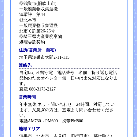
◎鴻巣市(旧吹上市)
一般廃棄物収集運搬
鴻環許 第44
◎北本市
一般廃棄物収集運搬
北市く許第26-26号
◎埼玉県内産業廃棄物
処理委託契約
住所(営業所 自宅)
埼玉県鴻巣市大間2-11-115
連絡先
自宅fax,tel 留守電 電話番号 名前 折り返し電話
節約のためオペレター無 日中は出先対応になりま
す。
直電 080-3173-2127
営業時間
年中無休,ネット問い合わせ 24時間、対応してい
ます。又急ぎの方は、直電より問い合わせくださ
い。
電話AM730～PM600 携帯PM800
地域エリア
鴻巣市、北本市、吉見町、旧行田市(一部は除く)、