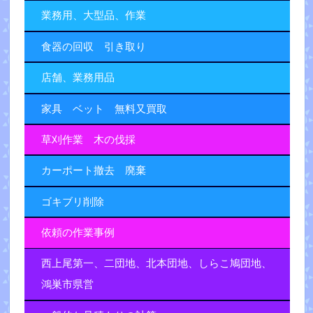
業務用、大型品、作業
食器の回収 引き取り
店舗、業務用品
家具 ベット 無料又買取
草刈作業 木の伐採
カーポート撤去 廃棄
ゴキブリ削除
依頼の作業事例
西上尾第一、二団地、北本団地、しらこ鳩団地、
鴻巣市県営