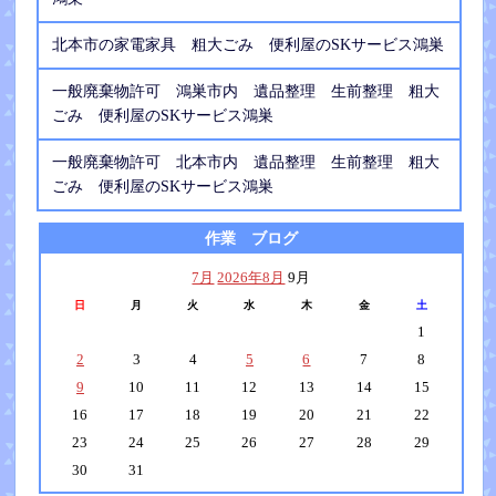
北本市の家電家具 粗大ごみ 便利屋のSKサービス鴻巣
一般廃棄物許可 鴻巣市内 遺品整理 生前整理 粗大
ごみ 便利屋のSKサービス鴻巣
一般廃棄物許可 北本市内 遺品整理 生前整理 粗大
ごみ 便利屋のSKサービス鴻巣
作業 ブログ
7月
2026年8月
9月
日
月
火
水
木
金
土
1
2
3
4
5
6
7
8
9
10
11
12
13
14
15
16
17
18
19
20
21
22
23
24
25
26
27
28
29
30
31