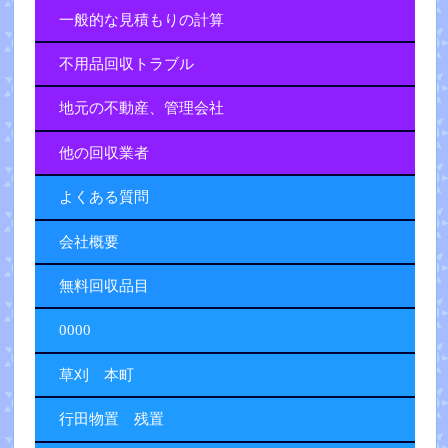
一般的な見積もりの計算
不用品回収トラブル
地元の不動産、管理会社
他の回収業者
よくある質問
会社概要
無料回収品目
0000
草刈 本町
行田物置 残置