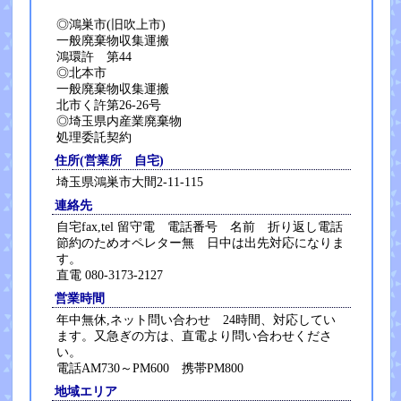
◎鴻巣市(旧吹上市)
一般廃棄物収集運搬
鴻環許 第44
◎北本市
一般廃棄物収集運搬
北市く許第26-26号
◎埼玉県内産業廃棄物
処理委託契約
住所(営業所 自宅)
埼玉県鴻巣市大間2-11-115
連絡先
自宅fax,tel 留守電 電話番号 名前 折り返し電話
節約のためオペレター無 日中は出先対応になりま
す。
直電 080-3173-2127
営業時間
年中無休,ネット問い合わせ 24時間、対応してい
ます。又急ぎの方は、直電より問い合わせくださ
い。
電話AM730～PM600 携帯PM800
地域エリア