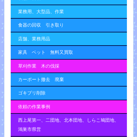
業務用、大型品、作業
食器の回収 引き取り
店舗、業務用品
家具 ベット 無料又買取
草刈作業 木の伐採
カーポート撤去 廃棄
ゴキブリ削除
依頼の作業事例
西上尾第一、二団地、北本団地、しらこ鳩団地、
鴻巣市県営