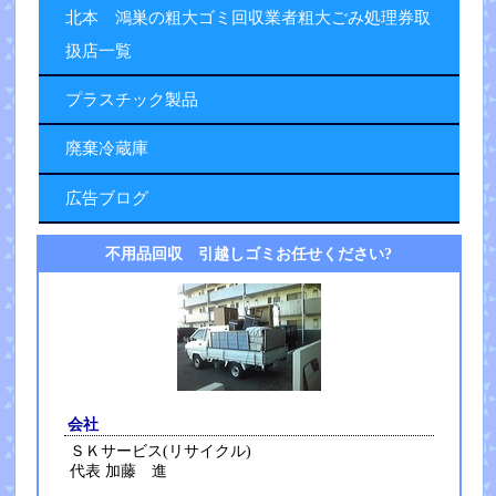
北本 鴻巣の粗大ゴミ回収業者粗大ごみ処理券取
扱店一覧
プラスチック製品
廃棄冷蔵庫
広告ブログ
不用品回収 引越しゴミお任せください?
会社
ＳＫサービス(リサイクル)
代表 加藤 進