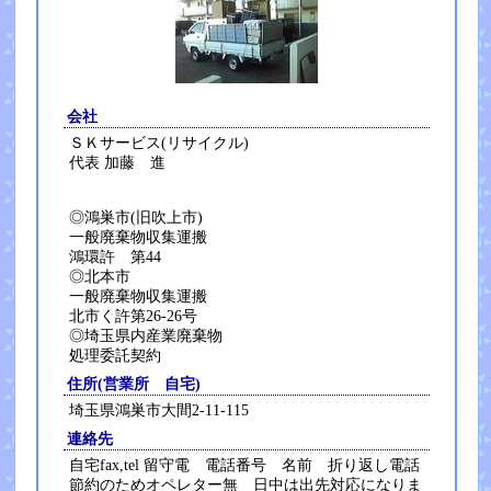
会社
ＳＫサービス(リサイクル)
代表 加藤 進
◎鴻巣市(旧吹上市)
一般廃棄物収集運搬
鴻環許 第44
◎北本市
一般廃棄物収集運搬
北市く許第26-26号
◎埼玉県内産業廃棄物
処理委託契約
住所(営業所 自宅)
埼玉県鴻巣市大間2-11-115
連絡先
自宅fax,tel 留守電 電話番号 名前 折り返し電話
節約のためオペレター無 日中は出先対応になりま