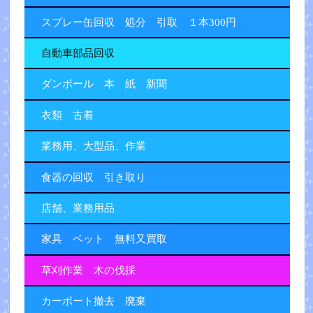
スプレー缶回収 処分 引取 １本300円
自動車部品回収
ダンボール 本 紙 新聞
衣類 古着
業務用、大型品、作業
食器の回収 引き取り
店舗、業務用品
家具 ベット 無料又買取
草刈作業 木の伐採
カーポート撤去 廃棄