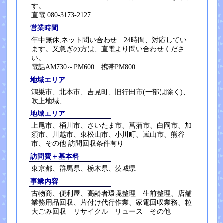
す。
直電 080-3173-2127
営業時間
年中無休,ネット問い合わせ 24時間、対応してい
ます。又急ぎの方は、直電より問い合わせくださ
い。
電話AM730～PM600 携帯PM800
地域エリア
鴻巣市、北本市、吉見町、旧行田市(一部は除く)、
吹上地域、
地域エリア
上尾市、桶川市、さいたま市、菖蒲市、白岡市、加
須市、川越市、東松山市、小川町、嵐山市、熊谷
市、その他 訪問回収条件有り
訪問費＋基本料
東京都、群馬県、栃木県、茨城県
事業内容
古物商、便利屋、高齢者環境整理 生前整理、店舗
業務用品回収、片付け代行作業、家電回収業務、粒
大ごみ回収 リサイクル リュース その他