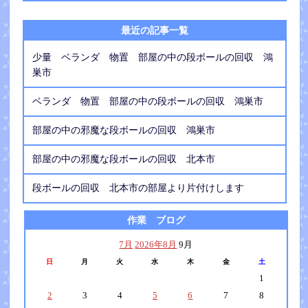
最近の記事一覧
少量 ベランダ 物置 部屋の中の段ボールの回収 鴻
巣市
ベランダ 物置 部屋の中の段ボールの回収 鴻巣市
部屋の中の邪魔な段ボールの回収 鴻巣市
部屋の中の邪魔な段ボールの回収 北本市
段ボールの回収 北本市の部屋より片付けします
作業 ブログ
7月
2026年8月
9月
日
月
火
水
木
金
土
1
2
3
4
5
6
7
8