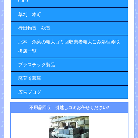
0000
草刈 本町
行田物置 残置
北本 鴻巣の粗大ゴミ回収業者粗大ごみ処理券取
扱店一覧
プラスチック製品
廃棄冷蔵庫
広告ブログ
不用品回収 引越しゴミお任せください?