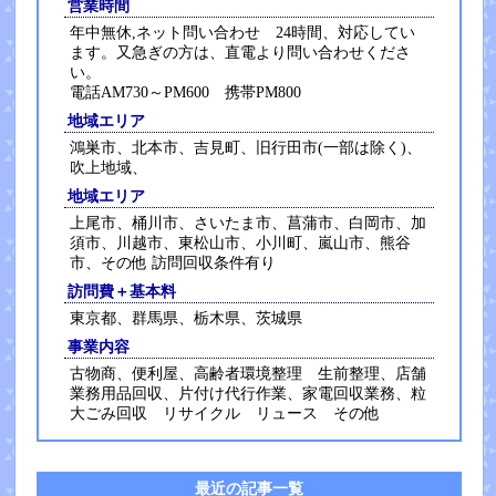
営業時間
年中無休,ネット問い合わせ 24時間、対応してい
ます。又急ぎの方は、直電より問い合わせくださ
い。
電話AM730～PM600 携帯PM800
地域エリア
鴻巣市、北本市、吉見町、旧行田市(一部は除く)、
吹上地域、
地域エリア
上尾市、桶川市、さいたま市、菖蒲市、白岡市、加
須市、川越市、東松山市、小川町、嵐山市、熊谷
市、その他 訪問回収条件有り
訪問費＋基本料
東京都、群馬県、栃木県、茨城県
事業内容
古物商、便利屋、高齢者環境整理 生前整理、店舗
業務用品回収、片付け代行作業、家電回収業務、粒
大ごみ回収 リサイクル リュース その他
最近の記事一覧