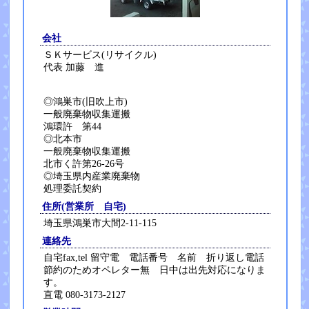
会社
ＳＫサービス(リサイクル)
代表 加藤 進
◎鴻巣市(旧吹上市)
一般廃棄物収集運搬
鴻環許 第44
◎北本市
一般廃棄物収集運搬
北市く許第26-26号
◎埼玉県内産業廃棄物
処理委託契約
住所(営業所 自宅)
埼玉県鴻巣市大間2-11-115
連絡先
自宅fax,tel 留守電 電話番号 名前 折り返し電話
節約のためオペレター無 日中は出先対応になりま
す。
直電 080-3173-2127