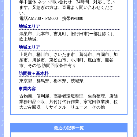
年中無休,ネット問い合わせ 24時間、対応してい
ます。又急ぎの方は、直電より問い合わせくださ
い。
電話AM730～PM600 携帯PM800
地域エリア
鴻巣市、北本市、吉見町、旧行田市(一部は除く)、
吹上地域、
地域エリア
上尾市、桶川市、さいたま市、菖蒲市、白岡市、加
須市、川越市、東松山市、小川町、嵐山市、熊谷
市、その他 訪問回収条件有り
訪問費＋基本料
東京都、群馬県、栃木県、茨城県
事業内容
古物商、便利屋、高齢者環境整理 生前整理、店舗
業務用品回収、片付け代行作業、家電回収業務、粒
大ごみ回収 リサイクル リュース その他
最近の記事一覧