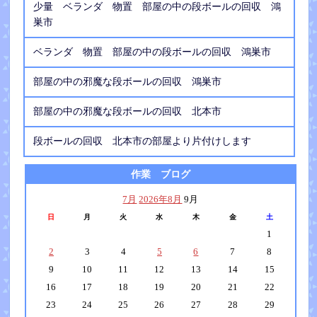
少量 ベランダ 物置 部屋の中の段ボールの回収 鴻
巣市
ベランダ 物置 部屋の中の段ボールの回収 鴻巣市
部屋の中の邪魔な段ボールの回収 鴻巣市
部屋の中の邪魔な段ボールの回収 北本市
段ボールの回収 北本市の部屋より片付けします
作業 ブログ
7月
2026年8月
9月
日
月
火
水
木
金
土
1
2
3
4
5
6
7
8
9
10
11
12
13
14
15
16
17
18
19
20
21
22
23
24
25
26
27
28
29