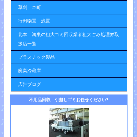
草刈 本町
行田物置 残置
北本 鴻巣の粗大ゴミ回収業者粗大ごみ処理券取
扱店一覧
プラスチック製品
廃棄冷蔵庫
広告ブログ
不用品回収 引越しゴミお任せください?