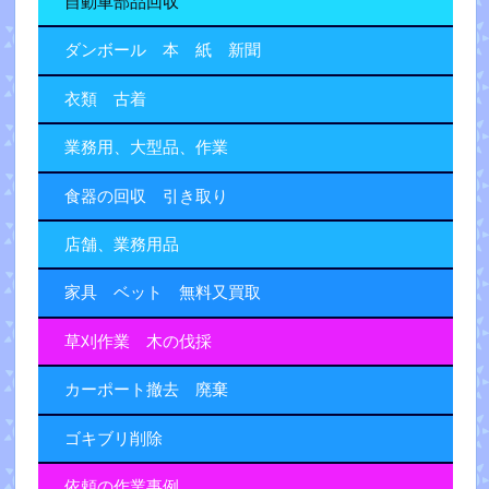
自動車部品回収
ダンボール 本 紙 新聞
衣類 古着
業務用、大型品、作業
食器の回収 引き取り
店舗、業務用品
家具 ベット 無料又買取
草刈作業 木の伐採
カーポート撤去 廃棄
ゴキブリ削除
依頼の作業事例