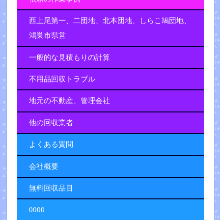
西上尾第一、二団地、北本団地、しらこ鳩団地、
鴻巣市県営
一般的な見積もりの計算
不用品回収トラブル
地元の不動産、管理会社
他の回収業者
よくある質問
会社概要
無料回収品目
0000