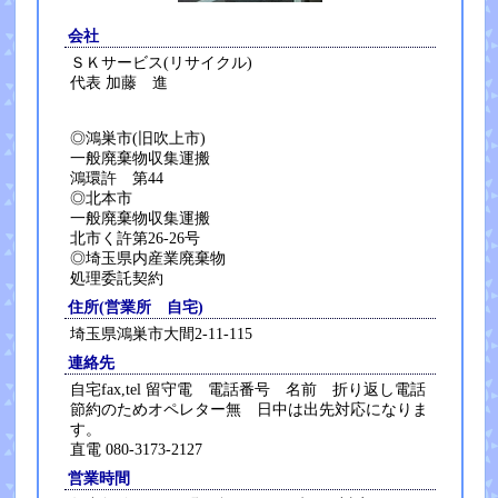
会社
ＳＫサービス(リサイクル)
代表 加藤 進
◎鴻巣市(旧吹上市)
一般廃棄物収集運搬
鴻環許 第44
◎北本市
一般廃棄物収集運搬
北市く許第26-26号
◎埼玉県内産業廃棄物
処理委託契約
住所(営業所 自宅)
埼玉県鴻巣市大間2-11-115
連絡先
自宅fax,tel 留守電 電話番号 名前 折り返し電話
節約のためオペレター無 日中は出先対応になりま
す。
直電 080-3173-2127
営業時間