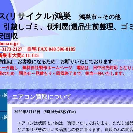
ス(リサイクル)鴻巣
鴻巣市～その他
、引越しゴミ、便利屋(遺品生前整理、ゴミ
安回収
oo.co.jp
73-2127 自宅 FAX 048-596-8185
鴻巣市大間2-11-115
負担は、お客様になるため お断りいたしております
レータ無し 無料自社製作ホームページ 電話は、日中出先対応 となり
避のため 問合せ～見積もり～回収終了まで、担当一任いたします。
っ越
エアコン買取について
2020年5月12日 7時16分02秒 (Tue)
っ越
エアコンは状態よい物は、買取いたしております。ただし遺
どに限り状態のいい欠品無しの物に限ります。買取のみの問