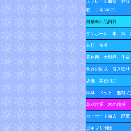
スプレー缶回収 処分
取 １本300円
自動車部品回収
ダンボール 本 紙 
衣類 古着
業務用、大型品、作業
食器の回収 引き取り
店舗、業務用品
家具 ベット 無料又
草刈作業 木の伐採
カーポート撤去 廃棄
ゴキブリ削除