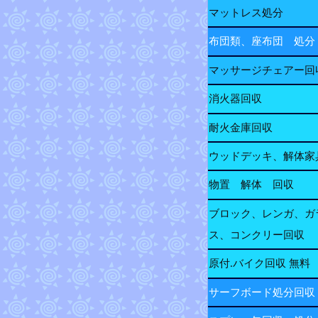
マットレス処分
布団類、座布団 処分
マッサージチェアー回
消火器回収
耐火金庫回収
ウッドデッキ、解体家
物置 解体 回収
ブロック、レンガ、ガ
ス、コンクリー回収
原付.バイク回収 無料
サーフボード処分回収