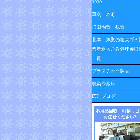
0000
草刈 本町
行田物置 残置
北本 鴻巣の粗大ゴミ
業者粗大ごみ処理券取
一覧
プラスチック製品
廃棄冷蔵庫
広告ブログ
不用品回収 引越しゴ
お任せください?