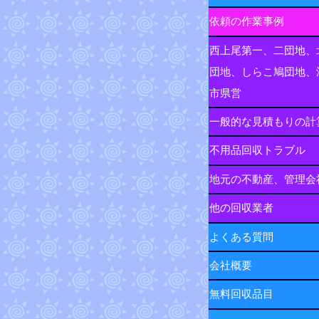
依頼の作業事例
西上尾第一、二団地、
団地、しらこ鳩団地、
市県営
一般的な見積もりの計
不用品回収トラブル
地元の不動産、管理会
他の回収業者
よくある質問
会社概要
無料回収品目