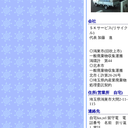
会社
ＳＫサービス(リサイク
ル)
代表 加藤 進
◎鴻巣市(旧吹上市)
一般廃棄物収集運搬
鴻環許 第44
◎北本市
一般廃棄物収集運搬
北市く許第26-26号
◎埼玉県内産業廃棄物
処理委託契約
住所(営業所 自宅)
埼玉県鴻巣市大間2-11-
115
連絡先
自宅fax,tel 留守電 電
話番号 名前 折り返
し電話