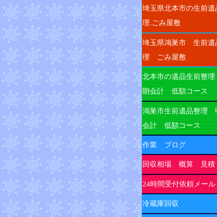
埼玉県北本市の生前遺
理.ごみ屋敷
埼玉県鴻巣市 生前遺
理 ごみ屋敷
北本市の遺品生前整理
朗会計 低額コース
鴻巣市生前遺品整理 
会計 低額コース
作業 ブログ
回収相場 概算 見積
24時間受付依頼メール
冷蔵庫回収