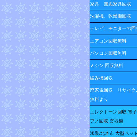
家具 無垢家具回収
洗濯機、乾燥機回収
テレビ、モニターの
エアコン回収無料
パソコン回収無料
ミシン 回収無料
編み機回収
廃家電回収 リサイク
無料より
エレクトーン回収 電
アノ回収 楽器類
鴻巣.北本市 大型ベッ