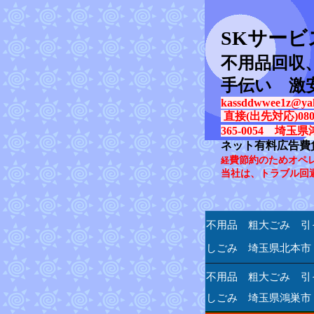
SK
サービ
不用品回収
手伝い 激
kassddwwee1z@yah
直接(出先対応)080-31
365-0054 埼玉県
ネット有料広告費
費節約のためオペ
経
当社は、トラブル回
不用品 粗大ごみ 引
しごみ 埼玉県北本市
不用品 粗大ごみ 引
しごみ 埼玉県鴻巣市