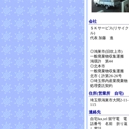
会社
ＳＫサービス(リサイク
ル)
代表 加藤 進
◎鴻巣市(旧吹上市)
一般廃棄物収集運搬
鴻環許 第44
◎北本市
一般廃棄物収集運搬
北市く許第26-26号
◎埼玉県内産業廃棄物
処理委託契約
住所(営業所 自宅)
埼玉県鴻巣市大間2-11-
115
連絡先
自宅fax,tel 留守電 電
話番号 名前 折り返
し電話