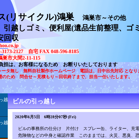
ス(リサイクル)鴻巣
鴻巣市～その他
、引越しゴミ、便利屋(遺品生前整理、ゴミ
安回収
oo.co.jp
73-2127 自宅 FAX 048-596-8185
鴻巣市大間2-11-115
負担は、お客様になるため お断りいたしております
レータ無し 無料自社製作ホームページ 電話は、日中出先対応 となり
避のため 問合せ～見積もり～回収終了まで、担当一任いたします。
っ越
ビルの引っ越し
2020年6月5日 6時28分07秒 (Fri)
っ越
ビルの事務所の仕分け 片付け スプレー缶、ライター、充
危険物などの中身と確認作業 このままでは、火災、悪臭、