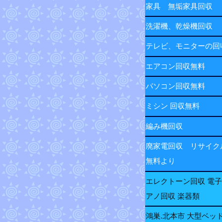
家具 無垢家具回収
洗濯機、乾燥機回収
テレビ、モニターの
エアコン回収無料
パソコン回収無料
ミシン 回収無料
編み機回収
廃家電回収 リサイク
無料より
エレクトーン回収 電
アノ回収 楽器類
鴻巣.北本市 大型ベッ