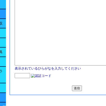
収
具
表示されているひらがなを入力してください
ラ