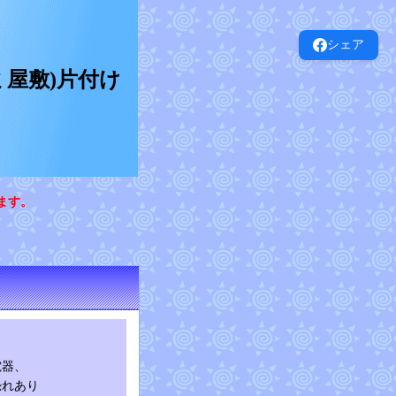
シェア
屋敷)片付け
ます。
電器、
恐れあり