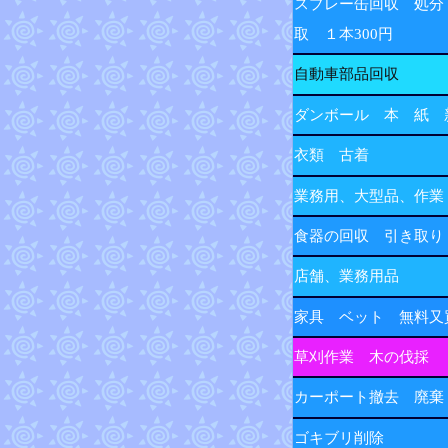
スプレー缶回収 処分
取 １本300円
自動車部品回収
ダンボール 本 紙 
衣類 古着
業務用、大型品、作業
食器の回収 引き取り
店舗、業務用品
家具 ベット 無料又
草刈作業 木の伐採
カーポート撤去 廃棄
ゴキブリ削除