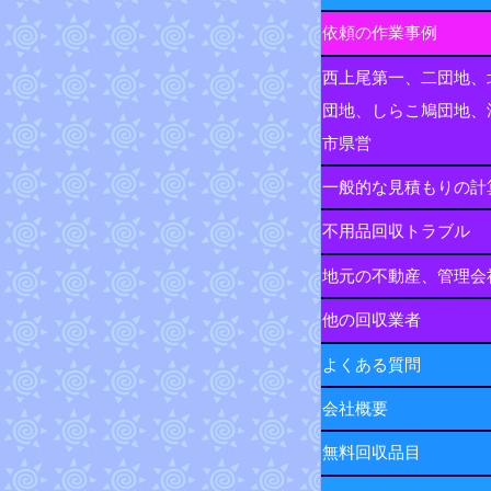
依頼の作業事例
西上尾第一、二団地、
団地、しらこ鳩団地、
市県営
一般的な見積もりの計
不用品回収トラブル
地元の不動産、管理会
他の回収業者
よくある質問
会社概要
無料回収品目