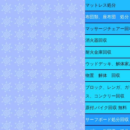
マットレス処分
布団類、座布団 処分
マッサージチェアー回
消火器回収
耐火金庫回収
ウッドデッキ、解体家
物置 解体 回収
ブロック、レンガ、ガ
ス、コンクリー回収
原付.バイク回収 無料
サーフボード処分回収