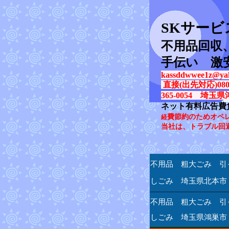
SK
サービ
不用品回収
手伝い 激
kassddwwee1z@yah
直接(出先対応)080-31
365-0054 埼玉県
ネット有料広告費
費節約のためオペ
経
当社は、トラブル回
不用品 粗大ごみ 引
しごみ 埼玉県北本市
不用品 粗大ごみ 引
しごみ 埼玉県鴻巣市