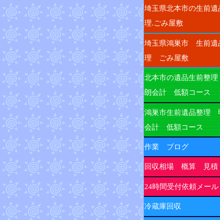
埼玉県北本市の生前遺
理.ごみ屋敷
埼玉県鴻巣市 生前遺
理 ごみ屋敷
北本市の遺品生前整理
朗会計 低額コース
鴻巣市生前遺品整理 
会計 低額コース
作業 ブログ
回収相場 概算 見積
24時間受付依頼メール
冷蔵庫回収