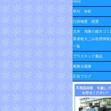
0000
草刈 本町
行田物置 残置
北本 鴻巣の粗大ゴミ
業者粗大ごみ処理券取
一覧
プラスチック製品
廃棄冷蔵庫
広告ブログ
不用品回収 引越しゴ
お任せください?