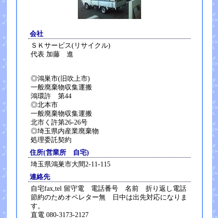
会社
ＳＫサービス(リサイクル)
代表 加藤 進
◎鴻巣市(旧吹上市)
一般廃棄物収集運搬
鴻環許 第44
◎北本市
一般廃棄物収集運搬
北市く許第26-26号
◎埼玉県内産業廃棄物
処理委託契約
住所(営業所 自宅)
埼玉県鴻巣市大間2-11-115
連絡先
自宅fax,tel 留守電 電話番号 名前 折り返し電話
節約のためオペレター無 日中は出先対応になりま
す。
直電 080-3173-2127