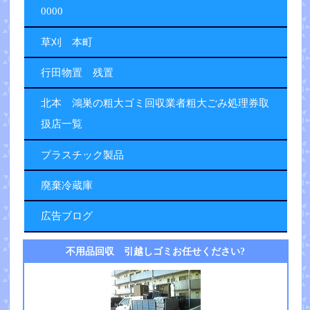
0000
草刈 本町
行田物置 残置
北本 鴻巣の粗大ゴミ回収業者粗大ごみ処理券取
扱店一覧
プラスチック製品
廃棄冷蔵庫
広告ブログ
不用品回収 引越しゴミお任せください?