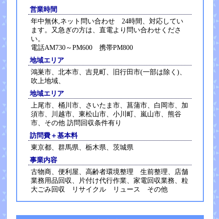
営業時間
年中無休,ネット問い合わせ 24時間、対応してい
ます。又急ぎの方は、直電より問い合わせくださ
い。
電話AM730～PM600 携帯PM800
地域エリア
鴻巣市、北本市、吉見町、旧行田市(一部は除く)、
吹上地域、
地域エリア
上尾市、桶川市、さいたま市、菖蒲市、白岡市、加
須市、川越市、東松山市、小川町、嵐山市、熊谷
市、その他 訪問回収条件有り
訪問費＋基本料
東京都、群馬県、栃木県、茨城県
事業内容
古物商、便利屋、高齢者環境整理 生前整理、店舗
業務用品回収、片付け代行作業、家電回収業務、粒
大ごみ回収 リサイクル リュース その他