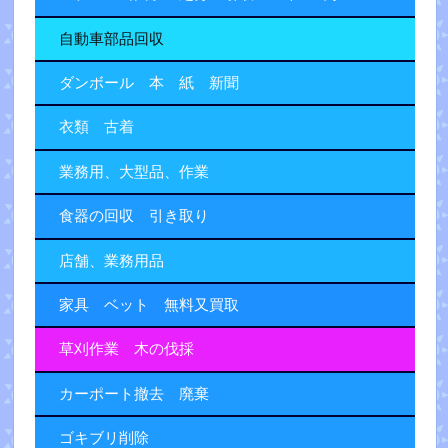
自動車部品回収
ダンボール 本 紙 新聞
衣類 古着
業務用、大型品、作業
食器の回収 引き取り
店舗、業務用品
家具 ベット 無料又買取
草刈作業 木の伐採
カーポート撤去 廃棄
ゴキブリ削除