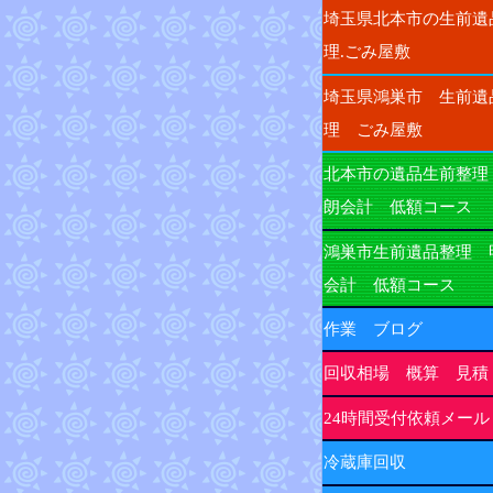
埼玉県北本市の生前遺
理.ごみ屋敷
埼玉県鴻巣市 生前遺
理 ごみ屋敷
北本市の遺品生前整理
朗会計 低額コース
鴻巣市生前遺品整理 
会計 低額コース
作業 ブログ
回収相場 概算 見積
24時間受付依頼メール
冷蔵庫回収