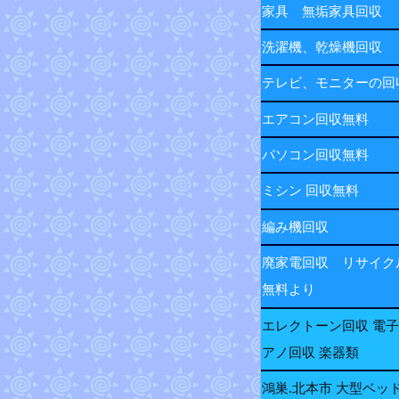
家具 無垢家具回収
洗濯機、乾燥機回収
テレビ、モニターの
エアコン回収無料
パソコン回収無料
ミシン 回収無料
編み機回収
廃家電回収 リサイク
無料より
エレクトーン回収 電
アノ回収 楽器類
鴻巣.北本市 大型ベッ