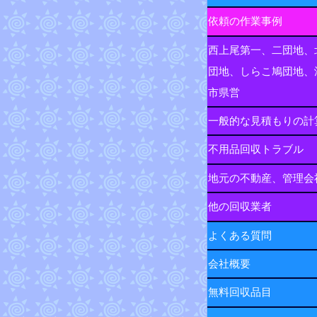
依頼の作業事例
西上尾第一、二団地、
団地、しらこ鳩団地、
市県営
一般的な見積もりの計
不用品回収トラブル
地元の不動産、管理会
他の回収業者
よくある質問
会社概要
無料回収品目