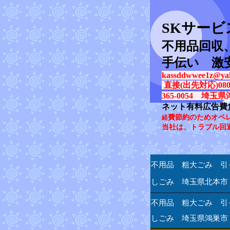
SK
サービ
不用品回収
手伝い 激
kassddwwee1z@yah
直接(出先対応)080-31
365-0054 埼玉県
ネット有料広告費
費節約のためオペ
経
当社は、トラブル回
不用品 粗大ごみ 引
しごみ 埼玉県北本市
不用品 粗大ごみ 引
しごみ 埼玉県鴻巣市