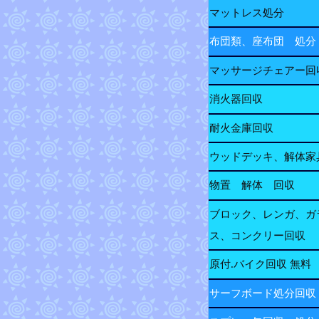
マットレス処分
布団類、座布団 処分
マッサージチェアー回
消火器回収
耐火金庫回収
ウッドデッキ、解体家
物置 解体 回収
ブロック、レンガ、ガ
ス、コンクリー回収
原付.バイク回収 無料
サーフボード処分回収