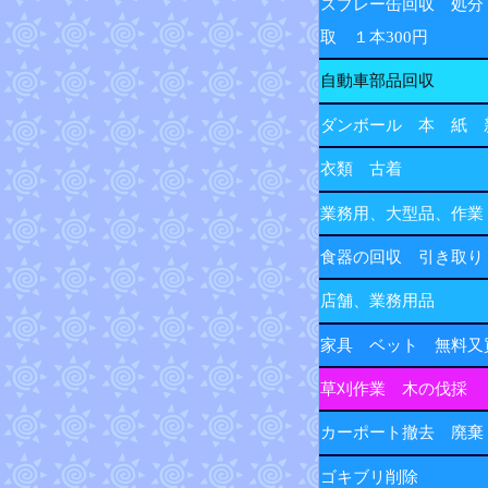
スプレー缶回収 処分
取 １本300円
自動車部品回収
ダンボール 本 紙 
衣類 古着
業務用、大型品、作業
食器の回収 引き取り
店舗、業務用品
家具 ベット 無料又
草刈作業 木の伐採
カーポート撤去 廃棄
ゴキブリ削除