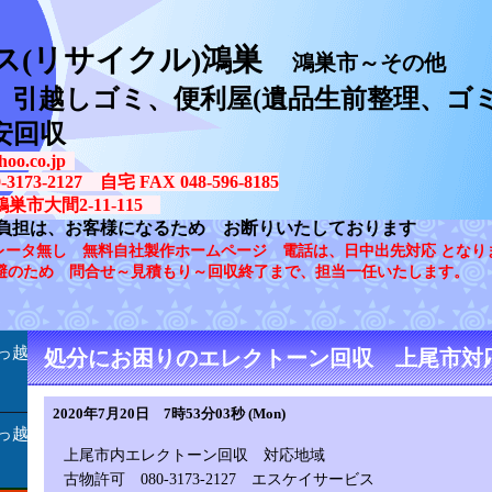
ス(リサイクル)鴻巣
鴻巣市～その他
、引越しゴミ、便利屋(遺品生前整理、ゴミ
安回収
oo.co.jp
73-2127 自宅 FAX 048-596-8185
鴻巣市大間2-11-115
負担は、お客様になるため お断りいたしております
レータ無し 無料自社製作ホームページ 電話は、日中出先対応 となり
避のため 問合せ～見積もり～回収終了まで、担当一任いたします。
っ越
処分にお困りのエレクトーン回収 上尾市対応1
2020年7月20日 7時53分03秒 (Mon)
っ越
上尾市内エレクトーン回収 対応地域
古物許可 080-3173-2127 エスケイサービス