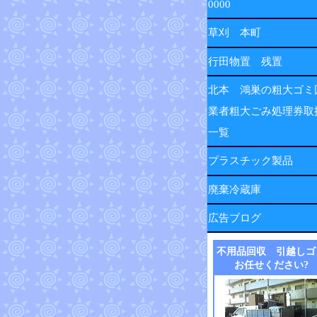
0000
草刈 本町
行田物置 残置
北本 鴻巣の粗大ゴミ
業者粗大ごみ処理券取
一覧
プラスチック製品
廃棄冷蔵庫
広告ブログ
不用品回収 引越しゴ
お任せください?