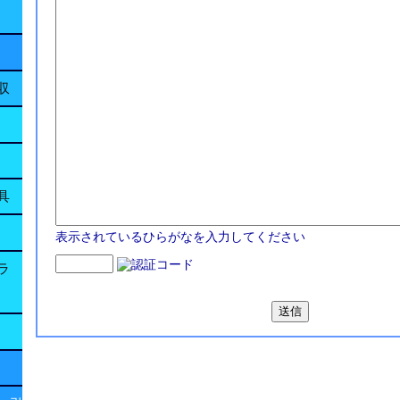
収
具
表示されているひらがなを入力してください
ラ