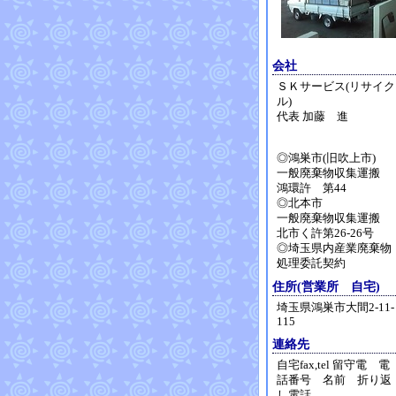
会社
ＳＫサービス(リサイク
ル)
代表 加藤 進
◎鴻巣市(旧吹上市)
一般廃棄物収集運搬
鴻環許 第44
◎北本市
一般廃棄物収集運搬
北市く許第26-26号
◎埼玉県内産業廃棄物
処理委託契約
住所(営業所 自宅)
埼玉県鴻巣市大間2-11-
115
連絡先
自宅fax,tel 留守電 電
話番号 名前 折り返
し電話