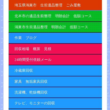
埼玉県鴻巣市 生前遺品整理 ごみ屋敷
北本市の遺品生前整理 明朗会計 低額コース
鴻巣市生前遺品整理 明朗会計 低額コース
作業 ブログ
回収相場 概算 見積
24時間受付依頼メール
冷蔵庫回収
家具 無垢家具回収
洗濯機、乾燥機回収
テレビ、モニターの回収