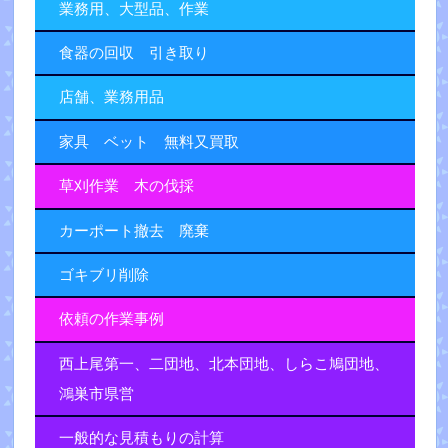
業務用、大型品、作業
食器の回収 引き取り
店舗、業務用品
家具 ベット 無料又買取
草刈作業 木の伐採
カーポート撤去 廃棄
ゴキブリ削除
依頼の作業事例
西上尾第一、二団地、北本団地、しらこ鳩団地、
鴻巣市県営
一般的な見積もりの計算