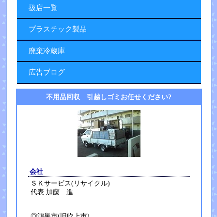
扱店一覧
プラスチック製品
廃棄冷蔵庫
広告ブログ
不用品回収 引越しゴミお任せください?
会社
ＳＫサービス(リサイクル)
代表 加藤 進
◎鴻巣市(旧吹上市)