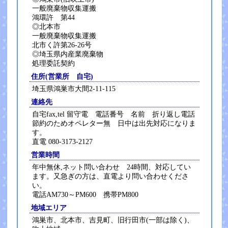
一般廃棄物収集運搬
鴻環許 第44
◎北本市
一般廃棄物収集運搬
北市く許第26-26号
◎埼玉県内産業廃棄物
処理委託契約
住所(営業所 自宅)
埼玉県鴻巣市大間2-11-115
連絡先
自宅fax,tel 留守電 電話番号 名前 折り返し電話
節約のためオペレター無 日中は出先対応になりま
す。
直電 080-3173-2127
営業時間
年中無休,ネット問い合わせ 24時間、対応してい
ます。又急ぎの方は、直電より問い合わせくださ
い。
電話AM730～PM600 携帯PM800
地域エリア
鴻巣市、北本市、吉見町、旧行田市(一部は除く)、