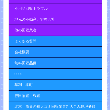
不用品回収トラブル
地元の不動産、管理会社
他の回収業者
よくある質問
会社概要
無料回収品目
0000
草刈 本町
行田物置 残置
北本 鴻巣の粗大ゴミ回収業者粗大ごみ処理券取