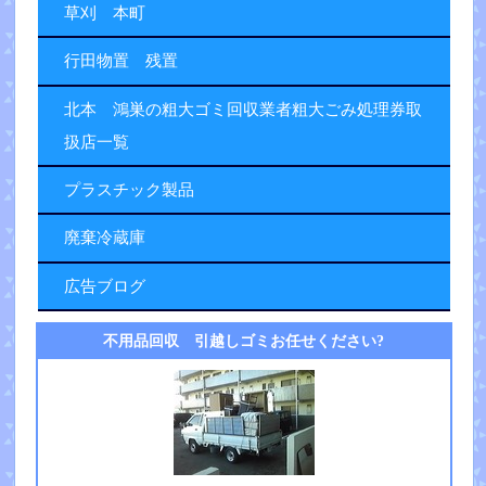
草刈 本町
行田物置 残置
北本 鴻巣の粗大ゴミ回収業者粗大ごみ処理券取
扱店一覧
プラスチック製品
廃棄冷蔵庫
広告ブログ
不用品回収 引越しゴミお任せください?