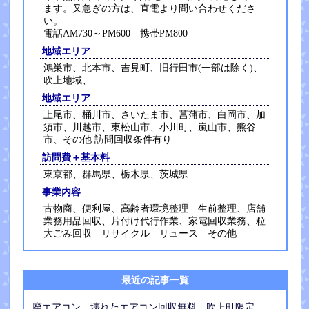
ます。又急ぎの方は、直電より問い合わせくださ
い。
電話AM730～PM600 携帯PM800
地域エリア
鴻巣市、北本市、吉見町、旧行田市(一部は除く)、
吹上地域、
地域エリア
上尾市、桶川市、さいたま市、菖蒲市、白岡市、加
須市、川越市、東松山市、小川町、嵐山市、熊谷
市、その他 訪問回収条件有り
訪問費＋基本料
東京都、群馬県、栃木県、茨城県
事業内容
古物商、便利屋、高齢者環境整理 生前整理、店舗
業務用品回収、片付け代行作業、家電回収業務、粒
大ごみ回収 リサイクル リュース その他
最近の記事一覧
廃エアコン 壊れたエアコン回収無料 吹上町限定