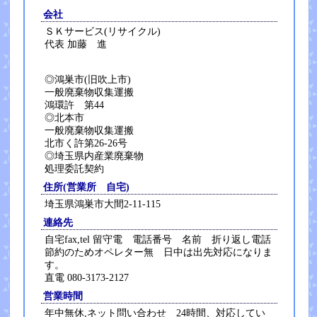
会社
ＳＫサービス(リサイクル)
代表 加藤 進
◎鴻巣市(旧吹上市)
一般廃棄物収集運搬
鴻環許 第44
◎北本市
一般廃棄物収集運搬
北市く許第26-26号
◎埼玉県内産業廃棄物
処理委託契約
住所(営業所 自宅)
埼玉県鴻巣市大間2-11-115
連絡先
自宅fax,tel 留守電 電話番号 名前 折り返し電話
節約のためオペレター無 日中は出先対応になりま
す。
直電 080-3173-2127
営業時間
年中無休,ネット問い合わせ 24時間、対応してい