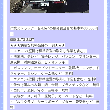
作業とトラック一台4.5㎥の処分費込みで基本料30,000円
～
080-3173-2127
★★★満載な無料品目の一例★★★
・エアコン(壁掛け標準設置の取外し作業も含む、
・洗濯機、テレビ、電子レンジ、パソコン、プリンター、
扇風機、瞬間給湯器、ビデオデッキ、
ガスレンジ、オーブントースター、乾燥機、コンポ、ド
ライヤー、ミシン、ゲーム機など 無料!
・エアコン(壁掛け標準設置の取外し作業も含む) 無料!
・仕分け済みの衣類、紙、金属、プラスチックなど 無料!
・自転車、原付バイク、三輪車 無料!
・衣装ケース、椅子、座椅子、カーペットなど 無料!
・ゴルフクラブ、サーフボード、ギター、管楽器など 無
料!