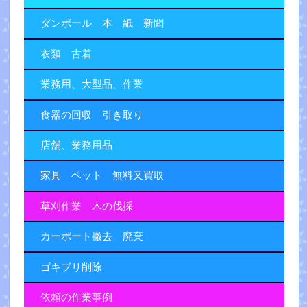
ダンボール 本 紙 新聞
衣類 古着
業務用、大型品、作業
食器の回収 引き取り
店舗、業務用品
家具 ベット 無料又買取
草刈作業 木の伐採
カーポート撤去 廃棄
ゴキブリ削除
依頼の作業事例