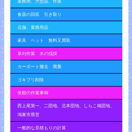
業務用、大型品、作業
食器の回収 引き取り
店舗、業務用品
家具 ベット 無料又買取
草刈作業 木の伐採
カーポート撤去 廃棄
ゴキブリ削除
依頼の作業事例
西上尾第一、二団地、北本団地、しらこ鳩団地、
鴻巣市県営
一般的な見積もりの計算