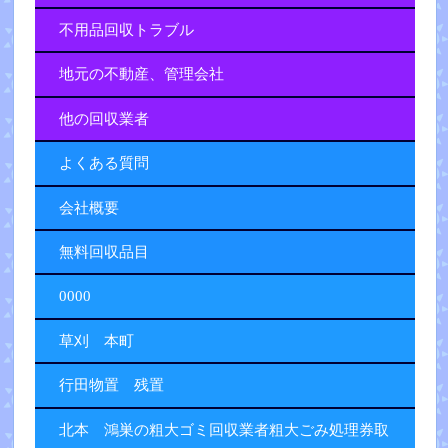
不用品回収トラブル
地元の不動産、管理会社
他の回収業者
よくある質問
会社概要
無料回収品目
0000
草刈 本町
行田物置 残置
北本 鴻巣の粗大ゴミ回収業者粗大ごみ処理券取