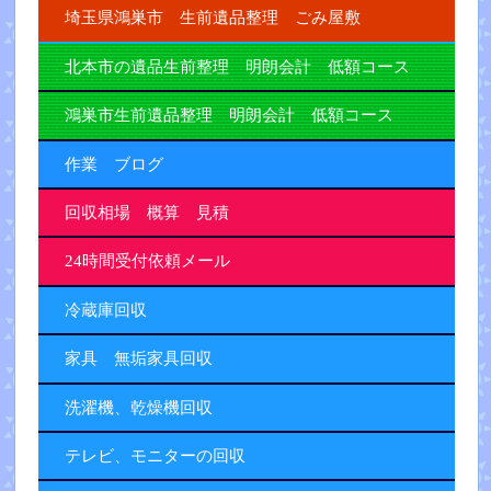
埼玉県鴻巣市 生前遺品整理 ごみ屋敷
北本市の遺品生前整理 明朗会計 低額コース
鴻巣市生前遺品整理 明朗会計 低額コース
作業 ブログ
回収相場 概算 見積
24時間受付依頼メール
冷蔵庫回収
家具 無垢家具回収
洗濯機、乾燥機回収
テレビ、モニターの回収