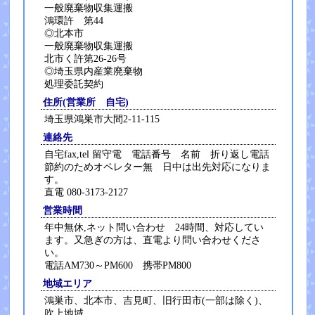
一般廃棄物収集運搬
鴻環許 第44
◎北本市
一般廃棄物収集運搬
北市く許第26-26号
◎埼玉県内産業廃棄物
処理委託契約
住所(営業所 自宅)
埼玉県鴻巣市大間2-11-115
連絡先
自宅fax,tel 留守電 電話番号 名前 折り返し電話
節約のためオペレター無 日中は出先対応になりま
す。
直電 080-3173-2127
営業時間
年中無休,ネット問い合わせ 24時間、対応してい
ます。又急ぎの方は、直電より問い合わせくださ
い。
電話AM730～PM600 携帯PM800
地域エリア
鴻巣市、北本市、吉見町、旧行田市(一部は除く)、
吹上地域、