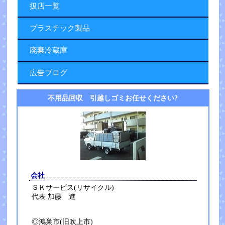
扱店一覧
プラスチック製品
廃棄冷蔵庫
広告ブログ
不用品回収 引越しゴミお任せください?
会社
ＳＫサービス(リサイクル)
代表 加藤 進
◎鴻巣市(旧吹上市)