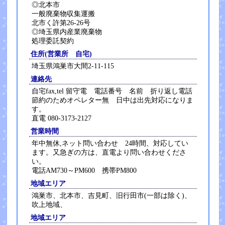
◎北本市
一般廃棄物収集運搬
北市く許第26-26号
◎埼玉県内産業廃棄物
処理委託契約
住所(営業所 自宅)
埼玉県鴻巣市大間2-11-115
連絡先
自宅fax,tel 留守電 電話番号 名前 折り返し電話
節約のためオペレター無 日中は出先対応になりま
す。
直電 080-3173-2127
営業時間
年中無休,ネット問い合わせ 24時間、対応してい
ます。又急ぎの方は、直電より問い合わせくださ
い。
電話AM730～PM600 携帯PM800
地域エリア
鴻巣市、北本市、吉見町、旧行田市(一部は除く)、
吹上地域、
地域エリア