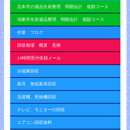
北本市の遺品生前整理 明朗会計 低額コース
鴻巣市生前遺品整理 明朗会計 低額コース
作業 ブログ
回収相場 概算 見積
24時間受付依頼メール
冷蔵庫回収
家具 無垢家具回収
洗濯機、乾燥機回収
テレビ、モニターの回収
エアコン回収無料