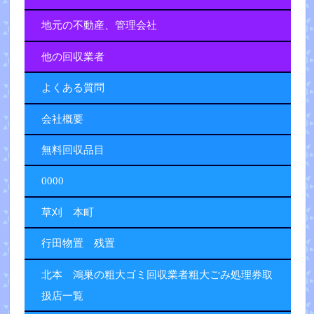
地元の不動産、管理会社
他の回収業者
よくある質問
会社概要
無料回収品目
0000
草刈 本町
行田物置 残置
北本 鴻巣の粗大ゴミ回収業者粗大ごみ処理券取
扱店一覧