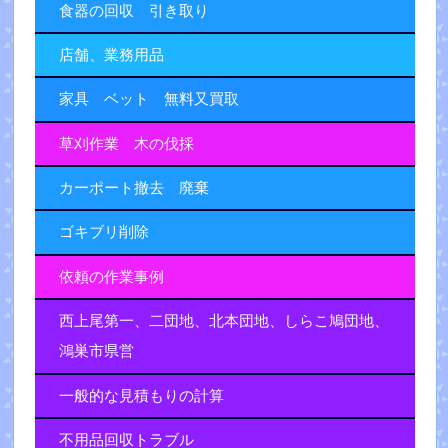
食器の回収 引き取り
店舗、業務用品
家具 ベット 無料又買取
草刈作業 木の伐採
カーポート撤去 廃棄
ゴキブリ削除
依頼の作業事例
西上尾第一、二団地、北本団地、しらこ鳩団地、
鴻巣市県営
一般的な見積もりの計算
不用品回収トラブル