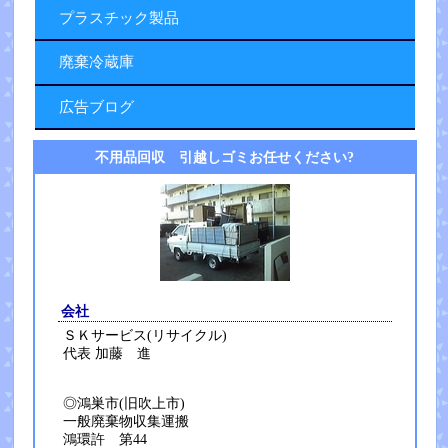
プラスチック製品
廃棄冷蔵庫
広告ブログ
不用品回収 引越しゴミお任せください?
会社
ＳＫサービス(リサイクル)
代表 加藤 進
◎鴻巣市(旧吹上市)
一般廃棄物収集運搬
鴻環許 第44