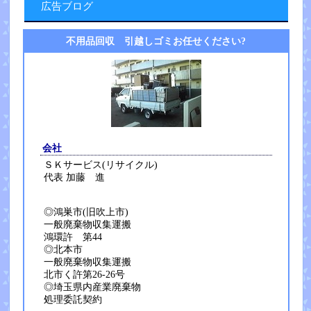
広告ブログ
不用品回収 引越しゴミお任せください?
会社
ＳＫサービス(リサイクル)
代表 加藤 進
◎鴻巣市(旧吹上市)
一般廃棄物収集運搬
鴻環許 第44
◎北本市
一般廃棄物収集運搬
北市く許第26-26号
◎埼玉県内産業廃棄物
処理委託契約