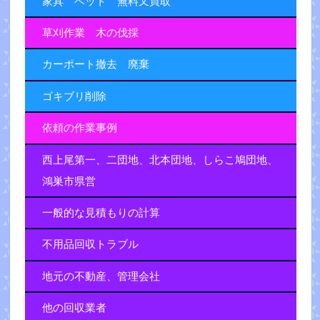
家具 ベット 無料又買取
草刈作業 木の伐採
カーポート撤去 廃棄
ゴキブリ削除
依頼の作業事例
西上尾第一、二団地、北本団地、しらこ鳩団地、
鴻巣市県営
一般的な見積もりの計算
不用品回収トラブル
地元の不動産、管理会社
他の回収業者