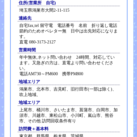
住所(営業所 自宅)
埼玉県鴻巣市大間2-11-115
連絡先
自宅fax,tel 留守電 電話番号 名前 折り返し電話
節約のためオペレター無 日中は出先対応になりま
す。
直電 080-3173-2127
営業時間
年中無休,ネット問い合わせ 24時間、対応してい
ます。又急ぎの方は、直電より問い合わせくださ
い。
電話AM730～PM600 携帯PM800
地域エリア
鴻巣市、北本市、吉見町、旧行田市(一部は除く)、
吹上地域、
地域エリア
上尾市、桶川市、さいたま市、菖蒲市、白岡市、加
須市、川越市、東松山市、小川町、嵐山市、熊谷
市、その他 訪問回収条件有り
訪問費＋基本料
東京都、群馬県、栃木県、茨城県