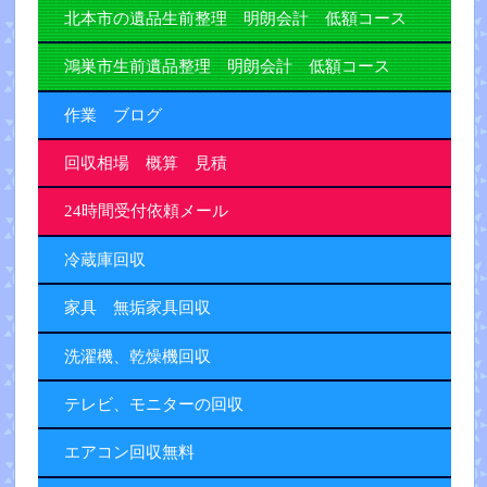
北本市の遺品生前整理 明朗会計 低額コース
鴻巣市生前遺品整理 明朗会計 低額コース
作業 ブログ
回収相場 概算 見積
24時間受付依頼メール
冷蔵庫回収
家具 無垢家具回収
洗濯機、乾燥機回収
テレビ、モニターの回収
エアコン回収無料