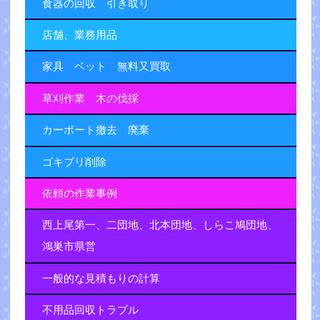
食器の回収 引き取り
店舗、業務用品
家具 ベット 無料又買取
草刈作業 木の伐採
カーポート撤去 廃棄
ゴキブリ削除
依頼の作業事例
西上尾第一、二団地、北本団地、しらこ鳩団地、
鴻巣市県営
一般的な見積もりの計算
不用品回収トラブル