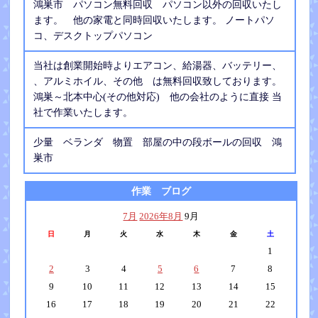
鴻巣市 パソコン無料回収 パソコン以外の回収いたし
ます。 他の家電と同時回収いたします。 ノートパソ
コ、デスクトップパソコン
当社は創業開始時よりエアコン、給湯器、バッテリー、
、アルミホイル、その他 は無料回収致しております。
鴻巣～北本中心(その他対応) 他の会社のように直接 当
社で作業いたします。
少量 ベランダ 物置 部屋の中の段ボールの回収 鴻
巣市
作業 ブログ
7月
2026年8月
9月
日
月
火
水
木
金
土
1
2
3
4
5
6
7
8
9
10
11
12
13
14
15
16
17
18
19
20
21
22