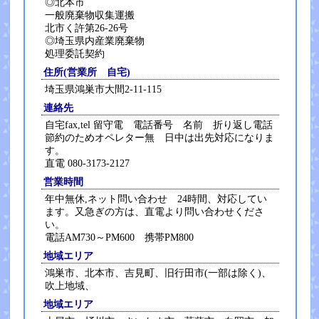
◎北本市
一般廃棄物収集運搬
北市く許第26-26号
◎埼玉県内産業廃棄物
処理委託契約
住所(営業所 自宅)
埼玉県鴻巣市大間2-11-115
連絡先
自宅fax,tel 留守電 電話番号 名前 折り返し電話
節約のためオペレター無 日中は出先対応になりま
す。
直電 080-3173-2127
営業時間
年中無休,ネット問い合わせ 24時間、対応してい
ます。又急ぎの方は、直電より問い合わせくださ
い。
電話AM730～PM600 携帯PM800
地域エリア
鴻巣市、北本市、吉見町、旧行田市(一部は除く)、
吹上地域、
地域エリア