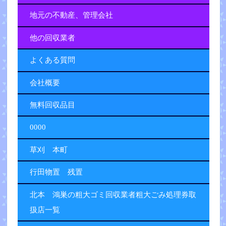
地元の不動産、管理会社
他の回収業者
よくある質問
会社概要
無料回収品目
0000
草刈 本町
行田物置 残置
北本 鴻巣の粗大ゴミ回収業者粗大ごみ処理券取
扱店一覧