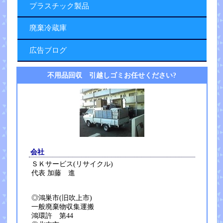
プラスチック製品
廃棄冷蔵庫
広告ブログ
不用品回収 引越しゴミお任せください?
会社
ＳＫサービス(リサイクル)
代表 加藤 進
◎鴻巣市(旧吹上市)
一般廃棄物収集運搬
鴻環許 第44